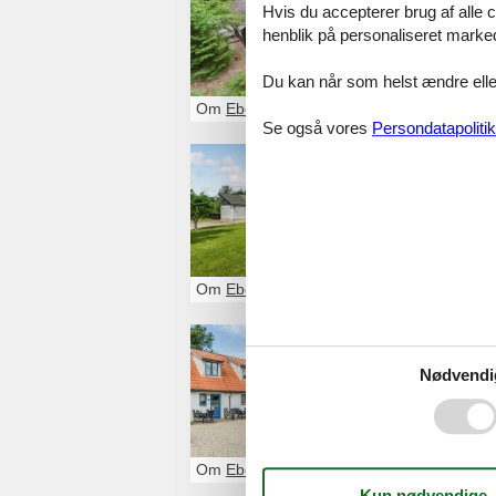
Hvis du accepterer brug af alle c
Se det største 
henblik på personaliseret marke
Du kan når som helst ændre eller
Om
Ebeltoft
Se også vores
Persondatapolitik
sommerhu
Se det største u
Om
Ebeltoft
luksus p
Nødvendi
Se det største u
Om
Ebeltoft