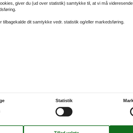
ookies, giver du (ud over statistik) samtykke til, at vi må videresende
udvalg af sommerhuse i uge 29
dsføring.
 tilbagekalde dit samtykke vedr. statistik og/eller markedsføring.
s ebeltoft 14 personer
dvalg af sommerhuse til 14 personer
oolhus ebeltoft
ge
Statistik
Mark
dvalg af luksus poolhuse