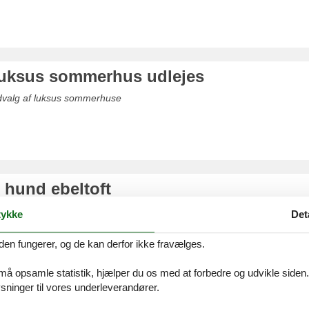
 luksus sommerhus udlejes
udvalg af luksus sommerhuse
 hund ebeltoft
dvalg af ferieboliger hvor dyr gerne må komme med
ykke
Det
den fungerer, og de kan derfor ikke fravælges.
 må opsamle statistik, hjælper du os med at forbedre og udvikle siden. I
ninger til vores underleverandører.
sudlejning ebeltoft uge 29