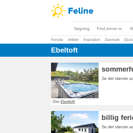
Søgning
Find emne nr.
M
Forside
Artikler
Inspiration
Danmark
Djurs
Ebeltoft
sommerhu
Se det største u
Om
Ebeltoft
billig fer
Se det største ud