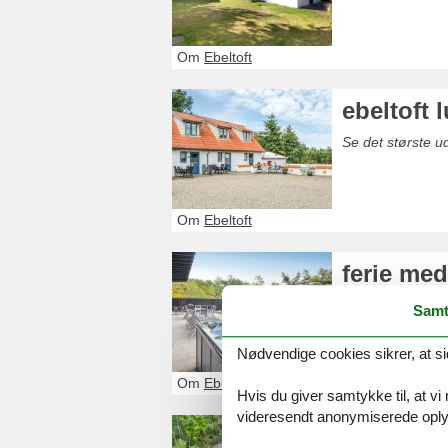
Om
Ebeltoft
ebeltoft
Se det største 
Om
Ebeltoft
ferie med
Se det største u
Samt
Nødvendige cookies sikrer, at si
Om
Ebeltoft
Hvis du giver samtykke til, at vi
videresendt anonymiserede oplys
sommerhu