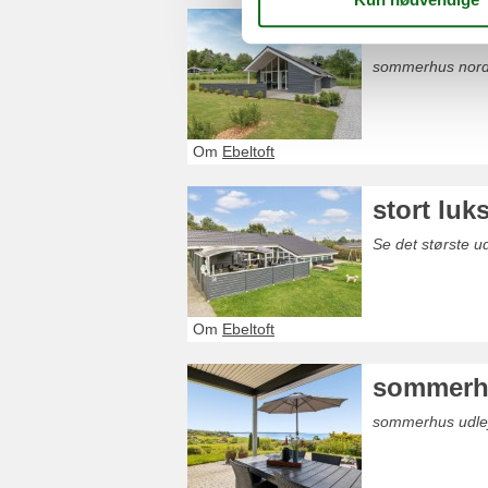
sommerhu
sommerhus nordba
Om
Ebeltoft
stort lu
Se det største 
Om
Ebeltoft
sommerhu
sommerhus udlejes