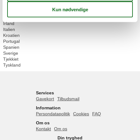
Danmark
Frankrig
Grækenland
Irland
Italien
Kroatien
Portugal
Spanien
Sverige
Tjekkiet
Tyskland
Services
Gavekort
Tilbudsmail
Information
Persondatapolitik
Cookies
FAQ
Om os
Kontakt
Om os
Din tryghed