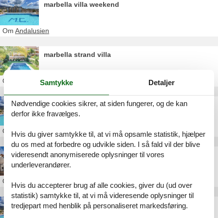
marbella villa weekend
Om
Andalusien
marbella strand villa
Om
Andalusien
Samtykke
Detaljer
Nødvendige cookies sikrer, at siden fungerer, og de kan
marbella villa pool
derfor ikke fravælges.
Om
Andalusien
Hvis du giver samtykke til, at vi må opsamle statistik, hjælper
du os med at forbedre og udvikle siden. I så fald vil der blive
videresendt anonymiserede oplysninger til vores
villa marbella jacuzzi
underleverandører.
Om
Andalusien
Hvis du accepterer brug af alle cookies, giver du (ud over
statistik) samtykke til, at vi må videresende oplysninger til
luksus sommerhus marbella
tredjepart med henblik på personaliseret markedsføring.