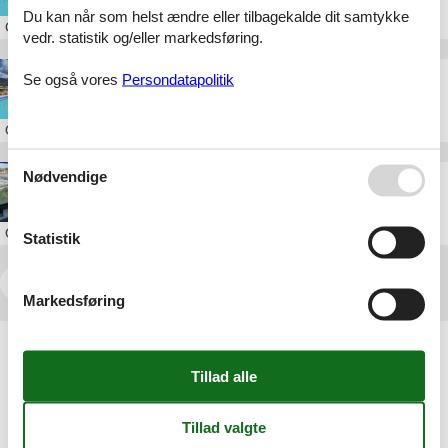
Du kan når som helst ændre eller tilbagekalde dit samtykke
Om
Andalusien
vedr. statistik og/eller markedsføring.
villa marbella de luxe
Se også vores
Persondatapolitik
Om
Andalusien
Nødvendige
last minute villa marbella
Om
Andalusien
Statistik
<<
<
1
2
3
4
5
...
>
>>
Markedsføring
Artikeltyper
Alle
Inspiration
Geografier
Alle