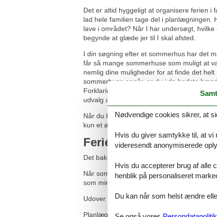
Det er altid hyggeligt at organisere ferien 
lad hele familien tage del i planlægningen.
lave i området? Når I har undersøgt, hvilke o
begynde at glæde jer til I skal afsted.
I din søgning efter et sommerhus har det me
får så mange sommerhuse som muligt at væ
nemlig dine muligheder for at finde det helt 
sommerhuse angår, er du i de bedste hæn
Forklaringen er at det altid er hos Feline Ho
Samt
udvalg af sommerhuse. Hver eneste dag, år
Nødvendige cookies sikrer, at si
Når du har fundet det sommerhus, du kunne
kun et øjeblik at få den på plads. Herefter ka
Hvis du giver samtykke til, at vi
Ferieoplevelserne venter
videresendt anonymiserede oplys
Det bakkede istidsskabte landskab på Djurs
Hvis du accepterer brug af alle c
Når sommeren går på held, blomster lyngen 
henblik på personaliseret marke
som minde om ferien.
Du kan når som helst ændre eller
Udover Det Blå Flag som tegn på høj vandkv
Planlægger I en tur til Kalø Slotsruin, bør I
Se også vores
Persondatapolitik