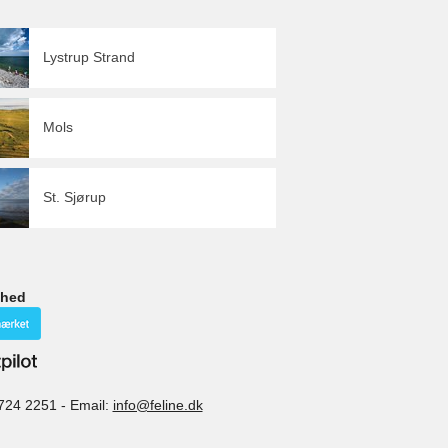
Lystrup Strand
Mols
St. Sjørup
ghed
724 2251
-
Email:
info@feline.dk