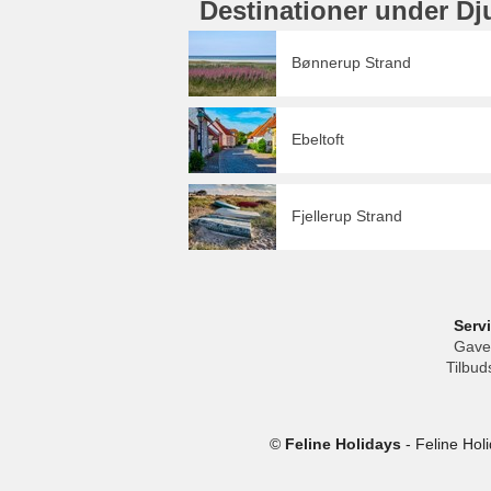
Destinationer under Dj
Bønnerup Strand
Ebeltoft
Fjellerup Strand
Serv
Gave
Tilbud
©
Feline Holidays
-
Feline Hol