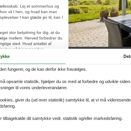
i fællesskab. Lej et sommerhus og
 Hvor vil I hen, og hvad kan man
plevelser I kan glæde jer til, kan I
get stor betydning for dig, at du
lge mellem. Herved forbedrer du
rigtige sted. Hvad antallet af
der her på hjemmesiden.
Emne nr.: 045-515112
lidays, at du finder det største
ykke
Det
et rundt.
den fungerer, og de kan derfor ikke fravælges.
 tænke dig, mangler du kun at få overstået bookingen. Den foregår ga
n I alle begynde at glæde jer, til I skal af sted.
 må opsamle statistik, hjælper du os med at forbedre og udvikle siden. I
 - se hvad I bl.a. kan opleve:
ninger til vores underleverandører.
land flader ud mod Kattegat og skaber hermed perfekte familievenlige 
ookies, giver du (ud over statistik) samtykke til, at vi må videresende
mange steder på Djursland. I Grenå Plantage blander hede sig med skov
dsføring.
 tilbagekalde dit samtykke vedr. statistik og/eller markedsføring.
alitet er der ved Grenå Sydstrand gode forhold også for kørestolsbru
 overveje at tage cyklerne. Der er cykelstier med havudsigt hele vejen.