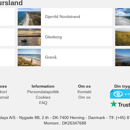
ursland
Gjerrild Nordstrand
Glesborg
Grenå
ices
Information
Om os
Din try
kort
Persondatapolitik
Kontakt
smail
Cookies
Om os
FAQ
idays A/S
-
Nygade 8B, 2.th -
DK-7400
Herning
-
Danmark -
Tlf:
(+45) 8
Momsnr.: DK26347688