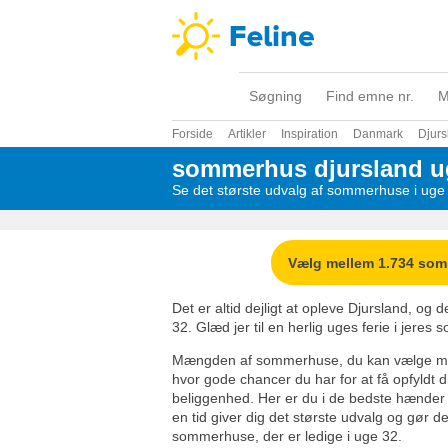
Søgning
Find emne nr.
M
Forside
Artikler
Inspiration
Danmark
Djurs
sommerhus djursland u
Se det største udvalg af sommerhuse i uge
Vælg mellem 1.734 so
Det er altid dejligt at opleve Djursland, og 
32. Glæd jer til en herlig uges ferie i jeres
Mængden af sommerhuse, du kan vælge mel
hvor gode chancer du har for at få opfyldt di
beliggenhed. Her er du i de bedste hænder ho
en tid giver dig det største udvalg og gør 
sommerhuse, der er ledige i uge 32.