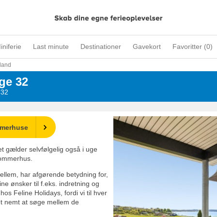
iniferie
Last minute
Destinationer
Gavekort
Favoritter (
0
)
land
ge 32
 32
mmerhuse
det gælder selvfølgelig også i uge
 sommerhus.
lem, har afgørende betydning for,
ne ønsker til f.eks. indretning og
s Feline Holidays, fordi vi til hver
det nemt at søge mellem de