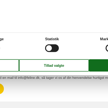
er, der er med til at gøre en dag ved stranden perfekt. Vigtigst er de skøn
 største udvalg af sommerhuse til den laveste, pris. Der er prisgaran
kket af den, når du lejer et sommerhus gennem os.
til en billigere pris hos en konkurrent, matcher vi den lavere pris, sådan
ge
Statistik
Mark
yldt, for at gøre brug af Feline Holidays's prisgaranti. Du kan læse bet
 eller spørgsmål omkring et sommerhus, er du velkommen til at kontakte
us.
ng med alle former for udlejning af sommerhuse. Den erfaring er du meg
en mail til info@feline.dk, så tager vi os af din henvendelse hurtigst mu