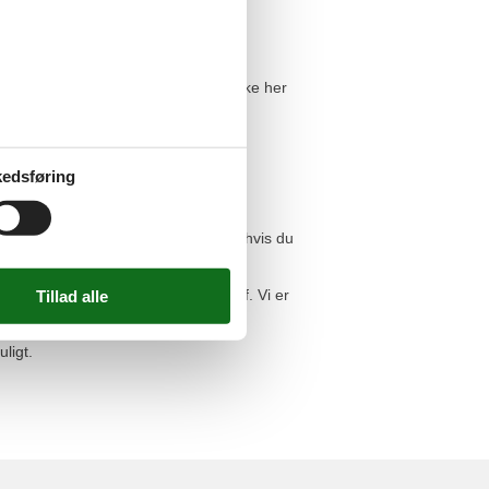
ne is i vaffelbageriet.
ti på alle de sommerhuse, du kan booke her
 at du får udbetalt prisforskellen.
edsføring
ingelserne på
denne side
.
 os. Det samme gælder naturligvis, hvis du
et velkommen til at benytte dig af. Vi er
ligt.