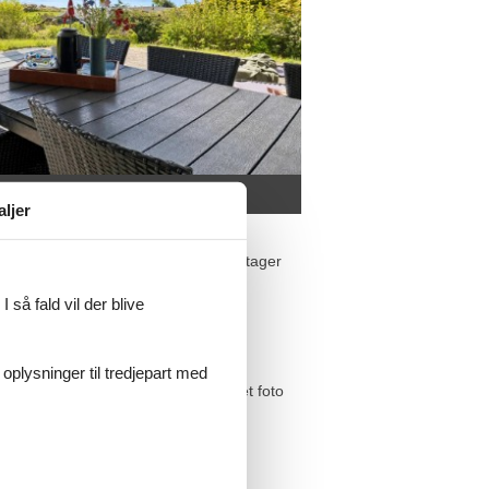
aljer
nske ubesværet over nettet, og det tager
 så fald vil der blive
strande.
 oplysninger til tredjepart med
 - et skønt sted for en gåtur og et foto
gere.