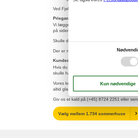
Ved Fjellerup Strand er der alle de facilitet
Prisgaranti
Vi lægger afgørende vægt på at vise dig det
på siden - og du bliver helt automatisk dæ
Skulle du finde det sommerhus, du har lejet, 
Nødvendi
Der er nogle betingelser, som skal være opf
Kundeservice
Hvis du føler at du har brug for assistance
skulle have specielle ønsker til dit sommerh
Vores kundemedarbejdere har årelang erfari
altid glade for at hjælpe.
Giv os et kald på (+45) 8724 2251 eller send 
Vælg mellem 1.734 sommerhuse