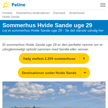
Forside
Sommerhus destinationer
Danmark
Vesterhavet
Hvide Sande
Sommerhus Hvide Sande uge 29
Lej et sommerhus Hvide Sande uge 29 - Se det største udvalg her
Et sommerhus Hvide Sande uge 29 er den perfekte ramme om et
uforglemmeligt ophold sammen med familie eller venner.
Vælg mellem 2.204 sommerhuse
Destinationer under Hvide Sande