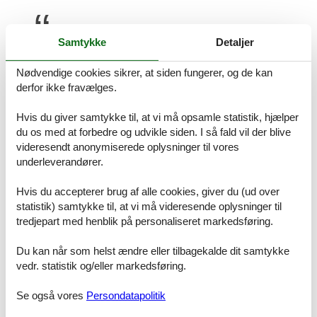
Dejlig natur, Hvide sande er en hyggelig by, med en
Samtykke
Detaljer
del spisesteder.
Nødvendige cookies sikrer, at siden fungerer, og de kan
Prisgaranti og kundeservice
derfor ikke fravælges.
Alle huse der udlejes via os er dækket af vores prisgaranti. Det
betyder kort og godt at vi garanterer dig, at der ikke er én eneste af
Hvis du giver samtykke til, at vi må opsamle statistik, hjælper
vores konkurrenter, som udlejer dit foretrukne sommerhus Hvide
du os med at forbedre og udvikle siden. I så fald vil der blive
Sande uge 29 til en pris, som er billigere end vores.
videresendt anonymiserede oplysninger til vores
underleverandører.
Hvis der en sjælden gang sker en smutter i vores priskontrol,
godtgør vi dig hele differencen. Summen overføres direkte til din
konto.
Hvis du accepterer brug af alle cookies, giver du (ud over
statistik) samtykke til, at vi må videresende oplysninger til
Hvis du sidder tilbage med spørgsmål eller særlige ønsker i
tredjepart med henblik på personaliseret markedsføring.
forbindelse med din søgning efter et sommerhus Hvide Sande uge
29, er du meget velkommen til at kontakte os. Send en mail til
Du kan når som helst ændre eller tilbagekalde dit samtykke
info@feline.dk eller ring på 8724 2251.
vedr. statistik og/eller markedsføring.
Kundevurderinger af Feline Holidays
Se også vores
Persondatapolitik