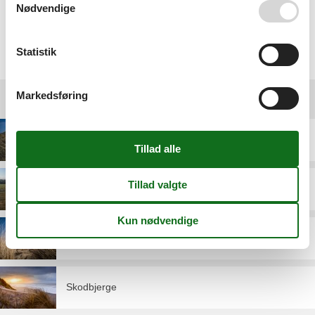
behjælpsom.
Nødvendige
Vælg mellem 2.204 sommerhuse
Statistik
Markedsføring
Destinationer under Hvide Sande
Bjerregård
Haurvig
Nr. Lyngvig
Skodbjerge