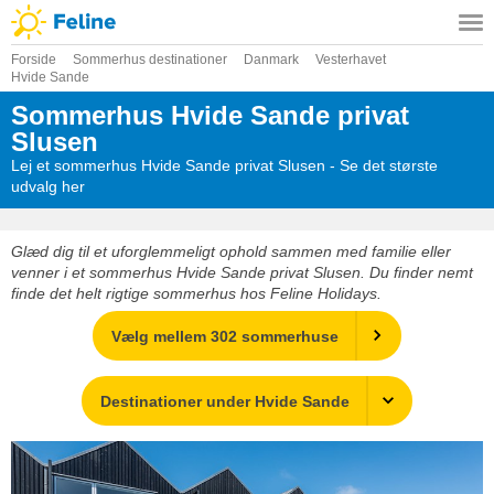
Forside
Sommerhus destinationer
Danmark
Vesterhavet
Hvide Sande
Sommerhus Hvide Sande privat
Slusen
Lej et sommerhus Hvide Sande privat Slusen - Se det største
udvalg her
Glæd dig til et uforglemmeligt ophold sammen med familie eller
venner i et sommerhus Hvide Sande privat Slusen. Du finder nemt
finde det helt rigtige sommerhus hos Feline Holidays.
Vælg mellem 302 sommerhuse
Destinationer under Hvide Sande