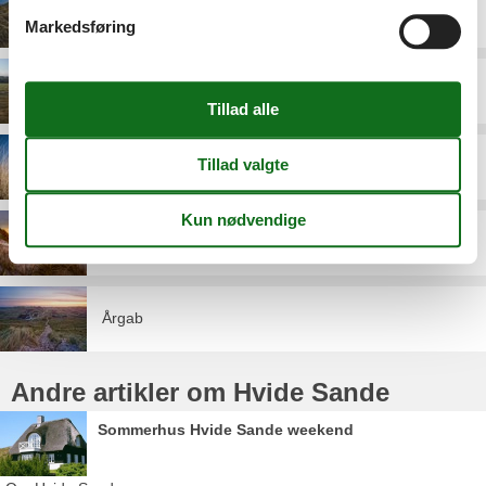
Bjerregård
Markedsføring
Haurvig
Nr. Lyngvig
Skodbjerge
Årgab
Andre artikler om Hvide Sande
Sommerhus Hvide Sande weekend