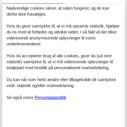
Prisgaranti og kundeservice
Nødvendige cookies sikrer, at siden fungerer, og de kan
Når du har fundet det sommerhus Hvide Sande privat Slusen, som
derfor ikke fravælges.
skal danne rammen om familiens ferie, kan du straks booke det
direkte over nettet. Du vil helt automatisk være dækket af Felines
Hvis du giver samtykke til, at vi må opsamle statistik, hjælper
prisgaranti. Det betyder ganske enkelt at vi står inde for, at der ikke
du os med at forbedre og udvikle siden. I så fald vil der blive
er én eneste af vores konkurrenter, som udlejer dit foretrukne
videresendt anonymiserede oplysninger til vores
sommerhus Hvide Sande privat Slusen til en pris, som er billigere
underleverandører.
end den, du finder hos os.
Hvis der en sjælden gang sker en smutter i vores priskontrol,
Hvis du accepterer brug af alle cookies, giver du (ud over
udbetaler vi dig hele prisforskellen. Pengene bliver indsat direkte på
statistik) samtykke til, at vi må videresende oplysninger til
din konto.
tredjepart med henblik på personaliseret markedsføring.
Hvis du sidder tilbage med spørgsmål eller specielle ønsker i
Du kan når som helst ændre eller tilbagekalde dit samtykke
forbindelse med din søgning efter et sommerhus Hvide Sande
vedr. statistik og/eller markedsføring.
privat Slusen, så kontakt os endelig. Send en mail til info@feline.dk
eller ring på 8724 2251.
Se også vores
Persondatapolitik
Kundevurderinger af Feline Holidays
Fantastisk hurtig og reel behandling af booking -------
gør det gerne igen :-)