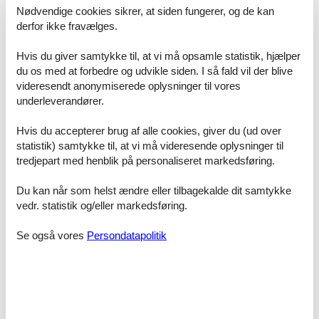
Prisgaranti og kundeservice
Nødvendige cookies sikrer, at siden fungerer, og de kan
Alle huse der udlejes gennem os er dækket af vores prisgaranti.
derfor ikke fravælges.
Det betyder helt enkelt at vi lover dig, at der ikke er én eneste af
vores konkurrenter, som udlejer dit foretrukne privat udlejning af
Hvis du giver samtykke til, at vi må opsamle statistik, hjælper
sommerhus Hvide Sande til en pris, som er billigere end den, du
du os med at forbedre og udvikle siden. I så fald vil der blive
finder hos os.
videresendt anonymiserede oplysninger til vores
underleverandører.
Hvis der en sjælden gang sker en smutter i vores priskontrol,
udbetaler vi dig hele differencen. Summen bliver indsat simpelthen
på din konto.
Hvis du accepterer brug af alle cookies, giver du (ud over
statistik) samtykke til, at vi må videresende oplysninger til
Hvis du sidder tilbage med spørgsmål eller specielle ønsker i
tredjepart med henblik på personaliseret markedsføring.
forbindelse med din søgning efter et privat udlejning af sommerhus
Hvide Sande, er du meget velkommen til at kontakte os. Send en
Du kan når som helst ændre eller tilbagekalde dit samtykke
mail til info@feline.dk eller ring på 8724 2251.
vedr. statistik og/eller markedsføring.
Kundevurderinger af Feline Holidays
Se også vores
Persondatapolitik
Altid hurtig og fin service. Problemløs ferie, book hos
Feline!!