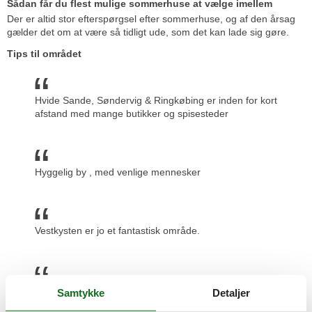
Sådan får du flest mulige sommerhuse at vælge imellem
Der er altid stor efterspørgsel efter sommerhuse, og af den årsag
gælder det om at være så tidligt ude, som det kan lade sig gøre.
Tips til området
Hvide Sande, Søndervig & Ringkøbing er inden for kort
afstand med mange butikker og spisesteder
Hyggelig by , med venlige mennesker
Vestkysten er jo et fantastisk område.
Rart og dejligt område. Tæt på by og vandet
Samtykke
Detaljer