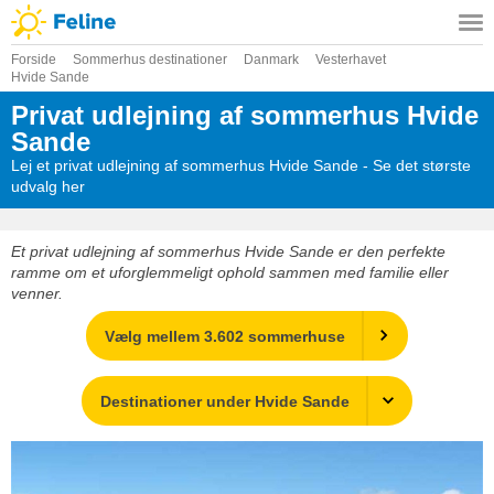
Forside
Sommerhus destinationer
Danmark
Vesterhavet
Hvide Sande
Privat udlejning af sommerhus Hvide
Sande
Lej et privat udlejning af sommerhus Hvide Sande - Se det største
udvalg her
Et privat udlejning af sommerhus Hvide Sande er den perfekte
ramme om et uforglemmeligt ophold sammen med familie eller
venner.
Vælg mellem 3.602 sommerhuse
Destinationer under Hvide Sande