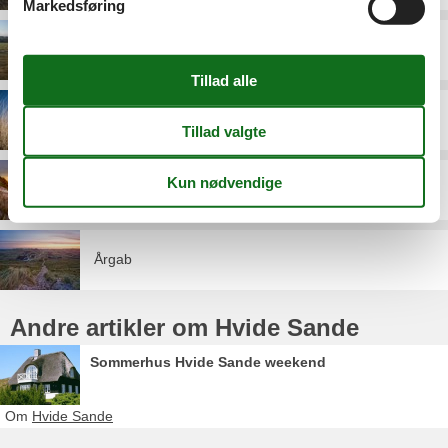
Markedsføring
Haurvig
Nr. Lyngvig
Skodbjerge
Årgab
Andre artikler om Hvide Sande
Sommerhus Hvide Sande weekend
Om
Hvide Sande