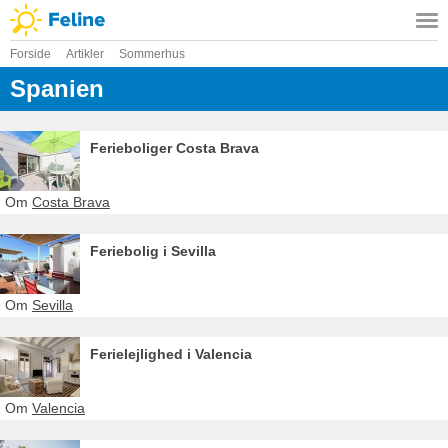
Forside
Artikler
Sommerhus
Spanien
Ferieboliger Costa Brava
Om
Costa Brava
Feriebolig i Sevilla
Om
Sevilla
Ferielejlighed i Valencia
Om
Valencia