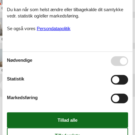
Om
Madrid
Du kan når som helst ændre eller tilbagekalde dit samtykke
vedr. statistik og/eller markedsføring.
Ferielejlighed i Madrid centrum
Se også vores
Persondatapolitik
Om
Madrid
Ferielejlighed i Madrid
Nødvendige
Om
Madrid
Statistik
<<
<
1
2
3
4
5
...
>
>>
Markedsføring
Artikeltyper
Alle
Sommerhus
Geografier
Alle