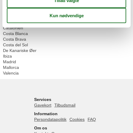
Spanien
Alicante
Andalusien
Barcelona
Catalonien
Costa Blanca
Costa Brava
Costa del Sol
De Kanariske Øer
Ibiza
Madrid
Mallorca
Valencia
Services
Gavekort
Tilbudsmail
Information
Persondatapolitik
Cookies
FAQ
Om os