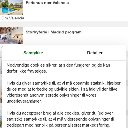
Feriehus nær Valencia
Om
Valencia
Storbyferie i Madrid program
Om
Madrid
Samtykke
Detaljer
Storbyferie i Madrid priser
Nødvendige cookies sikrer, at siden fungerer, og de kan
derfor ikke fravælges.
Om
Madrid
Hvis du giver samtykke til, at vi må opsamle statistik, hjælper
du os med at forbedre og udvikle siden. I så fald vil der blive
Storbyferie i Madrid
videresendt anonymiserede oplysninger til vores
underleverandører.
Om
Madrid
Hvis du accepterer brug af alle cookies, giver du (ud over
statistik) samtykke til, at vi må videresende oplysninger til
Sommerhus i Madrid
tredjepart med henblik på personaliseret markedsføring.