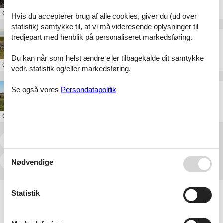
Om
Halk Strand
Hvis du accepterer brug af alle cookies, giver du (ud over
statistik) samtykke til, at vi må videresende oplysninger til
tredjepart med henblik på personaliseret markedsføring.
Sommerhus i Gånsager
Du kan når som helst ændre eller tilbagekalde dit samtykke
Om
Gånsager
vedr. statistik og/eller markedsføring.
Se også vores
Persondatapolitik
Sommerhus i Genner Strand
Om
Genner Strand
<<
<
...
10
11
12
13
14
15
16
...
>
>>
Nødvendige
Artikeltyper
Statistik
Alle
Sommerhus
Attraktion