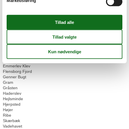
Markedsføring
Inspiration
Rejseblog
Geografier
Alle
Danmark
Sønderjylland
Als
Arrild
Ballum
Broager
Emmerlev Klev
Flensborg Fjord
Genner Bugt
Gram
Gråsten
Haderslev
Hejlsminde
Hjerpsted
Højer
Ribe
Skærbæk
Vadehavet