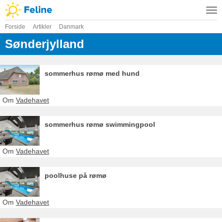
Forside
Artikler
Danmark
Sønderjylland
sommerhus rømø med hund
Om
Vadehavet
sommerhus rømø swimmingpool
Om
Vadehavet
poolhuse på rømø
Om
Vadehavet