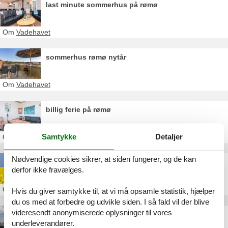
last minute sommerhus på rømø
Om
Vadehavet
sommerhus rømø nytår
Om
Vadehavet
billig ferie på rømø
Samtykke
Detaljer
Om
Vadehavet
Nødvendige cookies sikrer, at siden fungerer, og de kan
Sommerhus i Hjerpsted
derfor ikke fravælges.
Om
Hjerpsted
Hvis du giver samtykke til, at vi må opsamle statistik, hjælper
du os med at forbedre og udvikle siden. I så fald vil der blive
videresendt anonymiserede oplysninger til vores
Sommerhus ved Halk Strand
underleverandører.