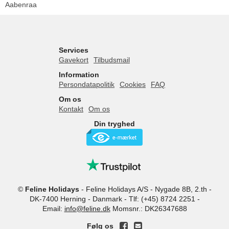
Aabenraa
Services
Gavekort
Tilbudsmail
Information
Persondatapolitik
Cookies
FAQ
Om os
Kontakt
Om os
Din tryghed
©
Feline Holidays
-
Feline Holidays A/S
-
Nygade 8B, 2.th -
DK-7400
Herning
-
Danmark -
Tlf:
(+45) 8724 2251
-
Email:
info@feline.dk
Momsnr.: DK26347688
Følg os