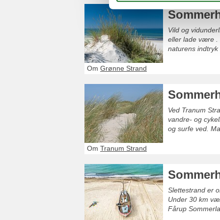
Sommerhu
Vild og vidunderl
eller lade være .
naturens indtryk 
Om
Grønne Strand
Sommerh
Ved Tranum Stran
vandre- og cykel
og surfe ved. Ma
Om
Tranum Strand
Sommerhu
Slettestrand er o
Under 30 km væk 
Fårup Sommerland