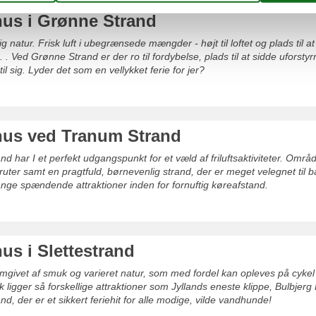
s i Grønne Strand
ig natur. Frisk luft i ubegrænsede mængder - højt til loftet og plads til at
 . . Ved Grønne Strand er der ro til fordybelse, plads til at sidde uforsty
til sig. Lyder det som en vellykket ferie for jer?
us ved Tranum Strand
d har I et perfekt udgangspunkt for et væld af friluftsaktiviteter. Områ
ruter samt en pragtfuld, børnevenlig strand, der er meget velegnet til 
nge spændende attraktioner inden for fornuftig køreafstand.
s i Slettestrand
mgivet af smuk og varieret natur, som med fordel kan opleves på cykel el
ligger så forskellige attraktioner som Jyllands eneste klippe, Bulbjerg 
, der er et sikkert feriehit for alle modige, vilde vandhunde!