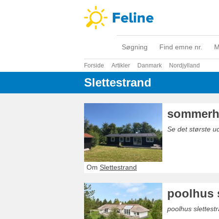
Søgning
Find emne nr.
M
Forside
Artikler
Danmark
Nordjylland
Slettestrand
sommerhu
Se det største 
Om
Slettestrand
poolhus 
poolhus slettestr