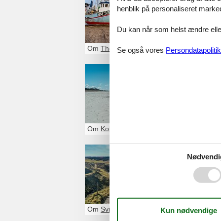
henblik på personaliseret marke
Frisk havluft, s
autentisk fiskerm
ikke langt væk fr
Du kan når som helst ændre eller
både vandreture 
Om
Thorup Strand
Se også vores
Persondatapolitik
Sommerhu
Kollerup ligger i
friluftsaktivitet
Thisted og dejli
Om
Kollerup
Sommerhu
Nødvendi
Svinkløv ved Jam
væld af friluftsa
Jyllands eneste
Om
Svinkløv