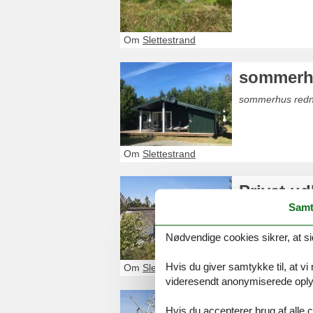
Om
Slettestrand
sommerhu
sommerhus rednin
Om
Slettestrand
Privat u
Samt
Glæd dig til et 
Slettestrand. Du
Nødvendige cookies sikrer, at si
Hvis du giver samtykke til, at vi
Om
Slettestrand
videresendt anonymiserede oplys
Sommerh
Hvis du accepterer brug af alle c