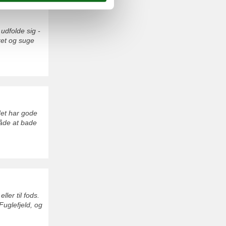
 udfolde sig -
rret og suge
det har gode
både at bade
ler til fods.
Fuglefjeld, og