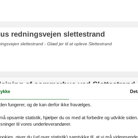
s redningsvejen slettestrand
gsvejen slettestrand - Glæd jer til at opleve Slettestrand
dlejning af sommerhus ved Slettestrand
ykke
Det
uforglemmeligt ophold sammen med familie eller venner i et privat som
 kan så let som ingenting finde det helt rigtige sommerhus hos Feline H
den fungerer, og de kan derfor ikke fravælges.
 må opsamle statistik, hjælper du os med at forbedre og udvikle siden. I
ninger til vores underleverandører.
us ved Thorup Strand
ookies, giver du (ud over statistik) samtykke til, at vi må videresende