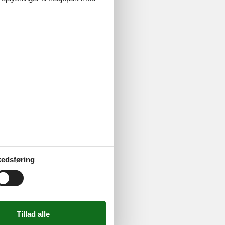
t på et
d. I er heller
egnet til
rmer for
 handelsby
rt venter jer.
edsføring
ndbyder til et
t. Besøg også