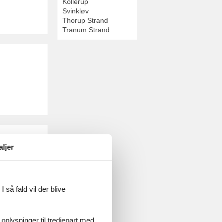
Kollerup
Svinkløv
Thorup Strand
Tranum Strand
aljer
merhus ved
olidays.
 så fald vil der blive
 oplysninger til tredjepart med