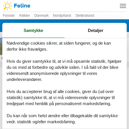
Forside
Artikler
Danmark
Nordjylland
Slettestrand
Tranum Strand
Samtykke
Detaljer
Sommerhus ved Tranum Strand
Nødvendige cookies sikrer, at siden fungerer, og de kan
derfor ikke fravælges.
Om
Tranum Strand
Hvis du giver samtykke til, at vi må opsamle statistik, hjælper
du os med at forbedre og udvikle siden. I så fald vil der blive
Artikeltyper
videresendt anonymiserede oplysninger til vores
underleverandører.
Alle
Sommerhus
Hvis du accepterer brug af alle cookies, giver du (ud over
Geografier
statistik) samtykke til, at vi må videresende oplysninger til
tredjepart med henblik på personaliseret markedsføring.
Alle
Danmark
Nordjylland
Du kan når som helst ændre eller tilbagekalde dit samtykke
Slettestrand
vedr. statistik og/eller markedsføring.
Tranum Strand