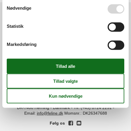
Se også vores
Persondatapolitik
Nødvendige
Services
Statistik
Gavekort
Tilbudsmail
Information
Persondatapolitik
Cookies
FAQ
Markedsføring
Om os
Kontakt
Om os
Din tryghed
©
Feline Holidays
-
Feline Holidays A/S
-
Nygade 8B, 2.th -
DK-7400
Herning
-
Danmark -
Tlf:
(+45) 8724 2251
-
Email:
info@feline.dk
Momsnr.: DK26347688
Følg os