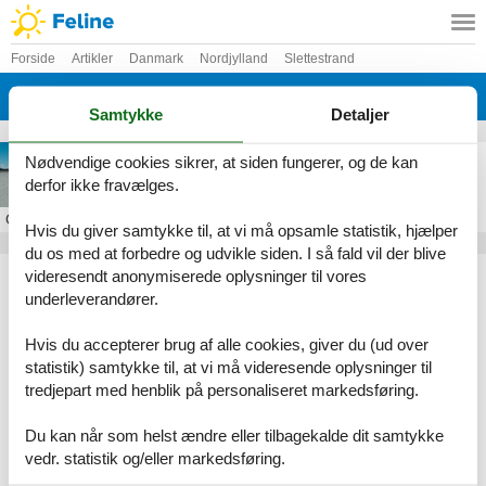
Forside
Artikler
Danmark
Nordjylland
Slettestrand
Kollerup
Samtykke
Detaljer
Sommerhus i Kollerup
Nødvendige cookies sikrer, at siden fungerer, og de kan
derfor ikke fravælges.
Om
Kollerup
Hvis du giver samtykke til, at vi må opsamle statistik, hjælper
du os med at forbedre og udvikle siden. I så fald vil der blive
Artikeltyper
videresendt anonymiserede oplysninger til vores
underleverandører.
Alle
Sommerhus
Hvis du accepterer brug af alle cookies, giver du (ud over
Geografier
statistik) samtykke til, at vi må videresende oplysninger til
tredjepart med henblik på personaliseret markedsføring.
Alle
Danmark
Nordjylland
Du kan når som helst ændre eller tilbagekalde dit samtykke
Slettestrand
vedr. statistik og/eller markedsføring.
Kollerup