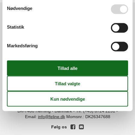
Se også vores
Persondatapolitik
Nødvendige
Services
Statistik
Gavekort
Tilbudsmail
Information
Persondatapolitik
Cookies
FAQ
Markedsføring
Om os
Kontakt
Om os
Din tryghed
©
Feline Holidays
-
Feline Holidays A/S
-
Nygade 8B, 2.th -
DK-7400
Herning
-
Danmark -
Tlf:
(+45) 8724 2251
-
Email:
info@feline.dk
Momsnr.: DK26347688
Følg os