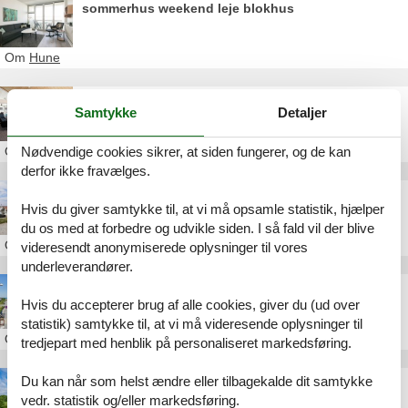
sommerhus weekend leje blokhus
Om
Hune
sommerhus malinsvej blokhus
Samtykke
Detaljer
Om
Hune
Nødvendige cookies sikrer, at siden fungerer, og de kan
derfor ikke fravælges.
luksus sommerhus i blokhus
Hvis du giver samtykke til, at vi må opsamle statistik, hjælper
du os med at forbedre og udvikle siden. I så fald vil der blive
Om
Hune
videresendt anonymiserede oplysninger til vores
underleverandører.
sommerhus blokhus uge 32
Hvis du accepterer brug af alle cookies, giver du (ud over
statistik) samtykke til, at vi må videresende oplysninger til
Om
Hune
tredjepart med henblik på personaliseret markedsføring.
Du kan når som helst ændre eller tilbagekalde dit samtykke
sommerhus langtidsleje blokhus
vedr. statistik og/eller markedsføring.