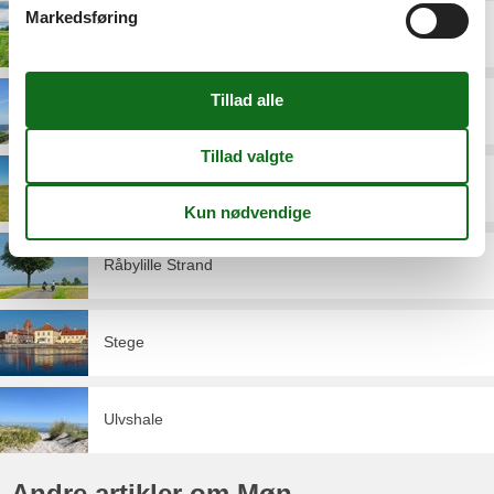
Markedsføring
Askeby
Bogø
Borre
Råbylille Strand
Stege
Ulvshale
Andre artikler om Møn