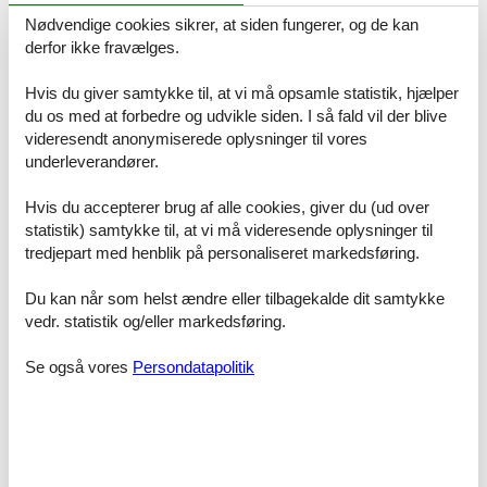
Nødvendige cookies sikrer, at siden fungerer, og de kan
Prisgaranti og kundeservice
derfor ikke fravælges.
Alle sommerhuse som udlejes gennem os er dækket af vores
prisgaranti. Det betyder ganske enkelt at vi garanterer dig, at der
ikke er én eneste af vores konkurrenter, som udlejer dit foretrukne
Hvis du giver samtykke til, at vi må opsamle statistik, hjælper
sommerhus ved vandet Møn til en pris, som er billigere end vores.
du os med at forbedre og udvikle siden. I så fald vil der blive
videresendt anonymiserede oplysninger til vores
Hvis der en sjælden gang sker en smutter i vores priskontrol,
underleverandører.
godtgør vi dig hele differencen i prisen. Pengene vil blive indsat
simpelthen på din konto.
Hvis du accepterer brug af alle cookies, giver du (ud over
Skulle du sidde tilbage med spørgsmål eller specielle ønsker i
statistik) samtykke til, at vi må videresende oplysninger til
forbindelse med din søgning efter et sommerhus ved vandet Møn,
tredjepart med henblik på personaliseret markedsføring.
så kontakt os endelig. Send en mail til info@feline.dk eller ring på
8724 2251.
Du kan når som helst ændre eller tilbagekalde dit samtykke
vedr. statistik og/eller markedsføring.
Kundevurderinger af Feline Holidays
Se også vores
Persondatapolitik
Lethedsgaranti :) Jeg har lejet et sommerhus... Stort
plus det var meget let at pejle sig hen på hvad man
gerne ville have uden alle unødvendige tilbud...