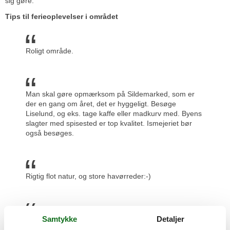
sig gøre.
Tips til ferieoplevelser i området
Roligt område.
Man skal gøre opmærksom på Sildemarked, som er
der en gang om året, det er hyggeligt. Besøge
Liselund, og eks. tage kaffe eller madkurv med. Byens
slagter med spisested er top kvalitet. Ismejeriet bør
også besøges.
Rigtig flot natur, og store havørreder:-)
Samtykke
Detaljer
Stranden også god for voksne.