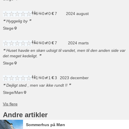
6
0
0
7
voksne
2024 august
børn
husdyr
overnatninger
Hyggelig by
Stege
4
0
0
7
voksne
børn
2024 marts
husdyr
overnatninger
Huset havde en skøn udsigt til vandet, men til den anden side var
det meget kedeligt.
Stege
1
0
1
3
2023 december
voksen
børn
husdyr
overnatninger
Dejligt sted , men var ikke rundt !!
Stege/Møn
Andre artikler
Sommerhus på Møn