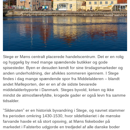
Stege er Møns centralt placerede handelscentrum. Det er en rolig
og hyggelig by med mange spændende butikker og gode
spisesteder. Byen er desuden kendt for sine tirsdagsmarkeder og
anden underholdning, der afvikles sommeren igennem. I Stege
findes i dag mange spændende spor fra Middelalderen – blandt
andet Mølleporten, der er en af de sidste bevarede
middelalderbyporte i Danmark. Steges byvold, kirken og ikke
mindst de atmosfærefyldte, krogede gader er også levn fra samme
tidsalder.
”Silderuten” er en historisk byvandring i Stege, og navnet stammer
fra perioden omkring 1430-1530, hvor sildefiskeriet i de mønske
farvande havde et så stort opsving, at Møns fiskeboder på
markedet i Falsterbo udgjorde en tredjedel af alle danske boder