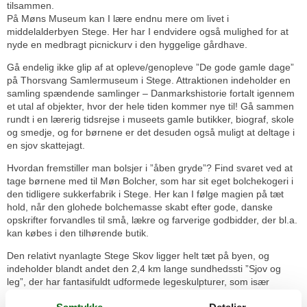
tilsammen.
På Møns Museum kan I lære endnu mere om livet i
middelalderbyen Stege. Her har I endvidere også mulighed for at
nyde en medbragt picnickurv i den hyggelige gårdhave.
Gå endelig ikke glip af at opleve/genopleve ”De gode gamle dage”
på Thorsvang Samlermuseum i Stege. Attraktionen indeholder en
samling spændende samlinger – Danmarkshistorie fortalt igennem
et utal af objekter, hvor der hele tiden kommer nye til! Gå sammen
rundt i en lærerig tidsrejse i museets gamle butikker, biograf, skole
og smedje, og for børnene er det desuden også muligt at deltage i
en sjov skattejagt.
Hvordan fremstiller man bolsjer i ”åben gryde”? Find svaret ved at
tage børnene med til Møn Bolcher, som har sit eget bolchekogeri i
den tidligere sukkerfabrik i Stege. Her kan I følge magien på tæt
hold, når den glohede bolchemasse skabt efter gode, danske
opskrifter forvandles til små, lækre og farverige godbidder, der bl.a.
kan købes i den tilhørende butik.
Den relativt nyanlagte Stege Skov ligger helt tæt på byen, og
indeholder blandt andet den 2,4 km lange sundhedssti ”Sjov og
leg”, der har fantasifuldt udformede legeskulpturer, som især
børnene sikkert vil lade sig udfordre af. Herfra kan man fortsætte