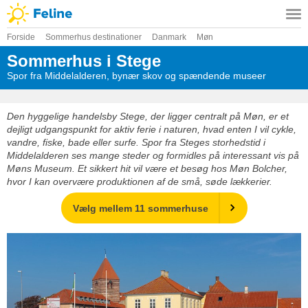
Forside
Sommerhus destinationer
Danmark
Møn
Sommerhus i Stege
Spor fra Middelalderen, bynær skov og spændende museer
Den hyggelige handelsby Stege, der ligger centralt på Møn, er et
dejligt udgangspunkt for aktiv ferie i naturen, hvad enten I vil cykle,
vandre, fiske, bade eller surfe. Spor fra Steges storhedstid i
Middelalderen ses mange steder og formidles på interessant vis på
Møns Museum. Et sikkert hit vil være et besøg hos Møn Bolcher,
hvor I kan overvære produktionen af de små, søde lækkerier.
Vælg mellem 11 sommerhuse