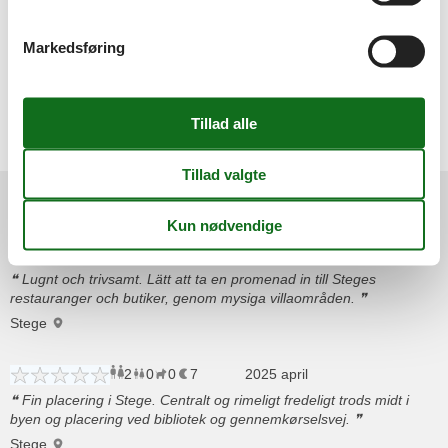
Stege, et feriehus i Stege eller en feriebolig i Stege er der ikke
andre der har en billigere pris end vi har. Feline er ferie i Stege til
en go´pris - altid!
Markedsføring
Lej dit sommerhus i Stege nu!
Vælg mellem 11 sommerhuse
Områdeanmeldelser
3
0
1
5
voksne
børn
2026 juni
husdyr
overnatninger
Lugnt och trivsamt. Lätt att ta en promenad in till Steges
restauranger och butiker, genom mysiga villaområden.
Stege
2
0
0
7
voksne
børn
2025 april
husdyr
overnatninger
Fin placering i Stege. Centralt og rimeligt fredeligt trods midt i
byen og placering ved bibliotek og gennemkørselsvej.
Stege