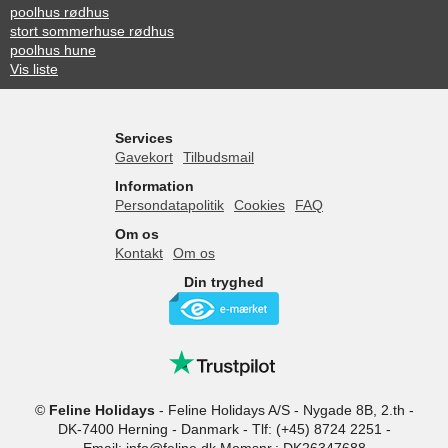
poolhus rødhus
stort sommerhuse rødhus
poolhus hune
Vis liste
Services
Gavekort
Tilbudsmail
Information
Persondatapolitik
Cookies
FAQ
Om os
Kontakt
Om os
Din tryghed
©
Feline Holidays
-
Feline Holidays A/S
-
Nygade 8B, 2.th -
DK-7400
Herning
-
Danmark -
Tlf:
(+45) 8724 2251
-
Email:
info@feline.dk
Momsnr.: DK26347688