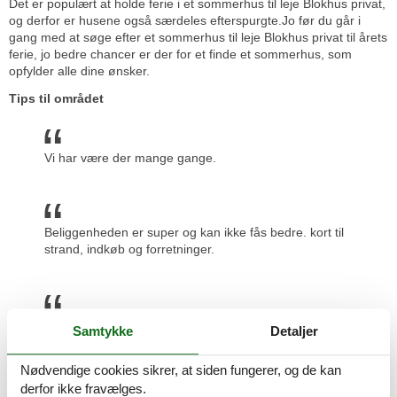
Det er populært at holde ferie i et sommerhus til leje Blokhus privat,
og derfor er husene også særdeles efterspurgte.Jo før du går i
gang med at søge efter et sommerhus til leje Blokhus privat til årets
ferie, jo bedre chancer er der for et finde et sommerhus, som
opfylder alle dine ønsker.
Tips til området
Vi har være der mange gange.
Beliggenheden er super og kan ikke fås bedre. kort til
strand, indkøb og forretninger.
Mange aktiviteter i området for børn og voksne.
Samtykke
Detaljer
Prisgaranti og kundeservice
Nødvendige cookies sikrer, at siden fungerer, og de kan
Når du har fundet det sommerhus til leje Blokhus privat, som skal
derfor ikke fravælges.