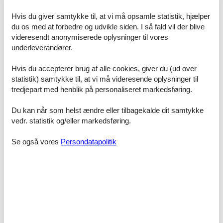
danne rammen om familiens ferie, kan du straks booke det direkte
over nettet. Du vil helt automatisk være dækket af Felines
Hvis du giver samtykke til, at vi må opsamle statistik, hjælper
prisgaranti. Vi står inde for at der ikke er ét eneste af de andre
du os med at forbedre og udvikle siden. I så fald vil der blive
udlejningsbureauer, som udlejer dit foretrukne sommerhus til leje
videresendt anonymiserede oplysninger til vores
Blokhus privat til en pris, som er billigere end vores.
underleverandører.
Hvis der en sjælden gang sker en fejl i vores kontrol af
konkurrenternes pris, godtgør vi dig hele forskellen i prisen.
Hvis du accepterer brug af alle cookies, giver du (ud over
Pengene indsættes ganske enkelt på din konto.
statistik) samtykke til, at vi må videresende oplysninger til
tredjepart med henblik på personaliseret markedsføring.
Skulle du sidde tilbage med spørgsmål eller specielle ønsker i
forbindelse med din søgning efter et sommerhus til leje Blokhus
privat, så kontakt os endelig. Send en mail til info@feline.dk eller
Du kan når som helst ændre eller tilbagekalde dit samtykke
ring på 8724 2251.
vedr. statistik og/eller markedsføring.
Kundevurderinger af Feline Holidays
Se også vores
Persondatapolitik
Gik helt fint uden problemer.
Fin fin service, bruger jer altid som førstevalg. Fin
service, god rådgivning omkring forskellige valg.