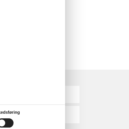
Stege
edsføring
Ulvshale