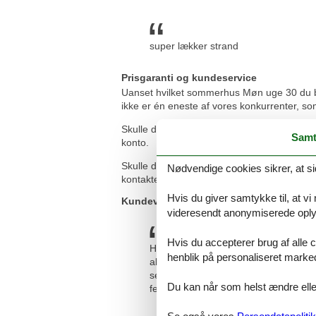
super lækker strand
Prisgaranti og kundeservice
Uanset hvilket sommerhus Møn uge 30 du beslu
ikke er én eneste af vores konkurrenter, so
Skulle der en sjælden gang opstå en smutter
Samt
konto.
Skulle du sidde tilbage med spørgsmål elle
Nødvendige cookies sikrer, at si
kontakte os. Send en mail til info@feline.dk
Hvis du giver samtykke til, at vi
Kundevurderinger af Feline Holidays
videresendt anonymiserede oplys
Hvis du accepterer brug af alle c
Hurtig betjening og godt ferie sted. V
henblik på personaliseret marke
allerede dagen efter bestillingen. Vi
servicemindede og venlige. Feriested
Du kan når som helst ændre eller
ferie og en positiv oplevelse med at 