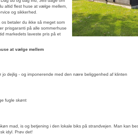
 Dag ud og dag ind, 365 dage om
u altid flest huse at vælge mellem,
rvice og sikkerhed.
 os betaler du ikke så meget som
der prisgaranti på alle sommerhuse
tid markedets laveste pris på et
huse at vælge mellem
r jo dejlig - og imponerende med den nære beliggenhed af klinten
ge fugle skønt
Skøn mad, is og betjening i den lokale biks på strandvejen. Man kan 
k idyl. Prøv det!