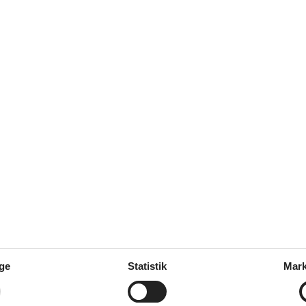
 man booket en fed ferie.
et skulle.
øn
Borre
ge
Statistik
Mark
Råbylille Strand