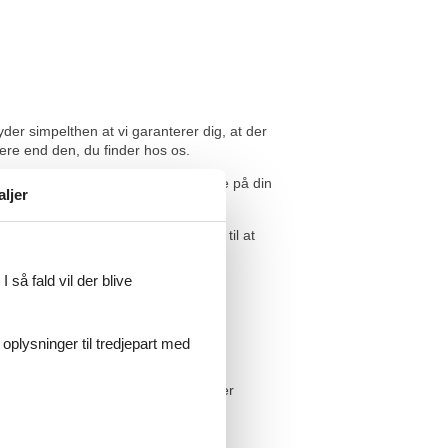
der simpelthen at vi garanterer dig, at der
gere end den, du finder hos os.
forskellen. Summen indsættes direkte på din
aljer
øn uge 30 , er du meget velkommen til at
 så fald vil der blive
 oplysninger til tredjepart med
e ferie dokumenterne via mail,
 enkelt super. Personalet var super
ing for børnene. Vi har haft en super