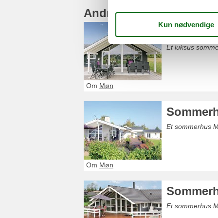
Andre artikler om Møn
Luksus 
Et luksus somme
Om
Møn
Sommerh
Et sommerhus Mø
Om
Møn
Sommerh
Et sommerhus Mø