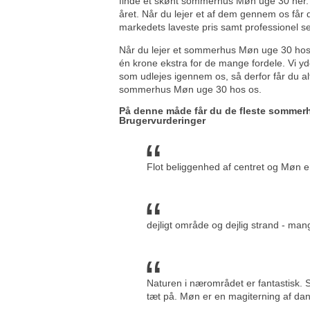
finde et skønt sommerhus Møn uge 30 her.
året. Når du lejer et af dem gennem os får d
markedets laveste pris samt professionel se
Når du lejer et sommerhus Møn uge 30 hos
én krone ekstra for de mange fordele. Vi y
som udlejes igennem os, så derfor får du al
sommerhus Møn uge 30 hos os.
På denne måde får du de fleste sommer
Brugervurderinger
Flot beliggenhed af centret og Møn e
dejligt område og dejlig strand - man
Naturen i nærområdet er fantastisk. 
tæt på. Møn er en magiterning af dans