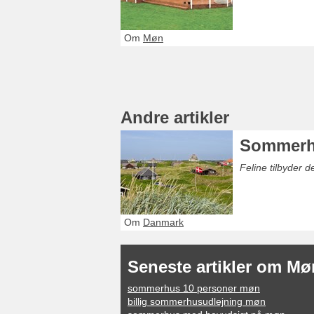
Om
Møn
Andre artikler
Sommerh
Feline tilbyder 
Om
Danmark
Seneste artikler om Mø
sommerhus 10 personer møn
billig sommerhusudlejning møn