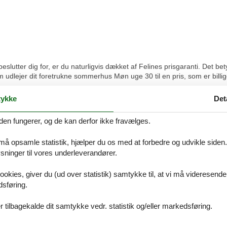
tter dig for, er du naturligvis dækket af Felines prisgaranti. Det bety
m udlejer dit foretrukne sommerhus Møn uge 30 til en pris, som er billi
 i vores overvågning af konkurrenternes pris, godtgør vi dig hele pris
ykke
Det
r specielle ønsker i forbindelse med din søgning efter et sommerhus M
den fungerer, og de kan derfor ikke fravælges.
 eller ring på 8724 2251.
 må opsamle statistik, hjælper du os med at forbedre og udvikle siden. I
ninger til vores underleverandører.
ookies, giver du (ud over statistik) samtykke til, at vi må videresende
i bestilte vores ferie ved Feline.dk 10 dage før vi skulle afsted. Vi havd
dsføring.
 har været i en ferielejlighed 2 km. uden for Grado og stedet var ganske
et var skønt med stor poolområde, masser af ligge stole og underholdn
 tilbagekalde dit samtykke vedr. statistik og/eller markedsføring.
booke ferie igennem Feline.dk.