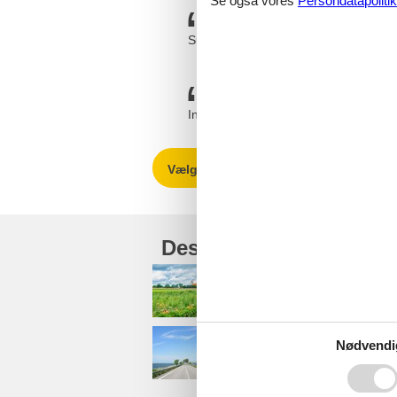
Se også vores
Persondatapolitik
Super nemt. Det tager 10 min. så har
Ingen problemer. Alt fungerede som d
Vælg mellem 135 sommerhuse
Destinationer under M
Askeby
Nødvendi
Bogø