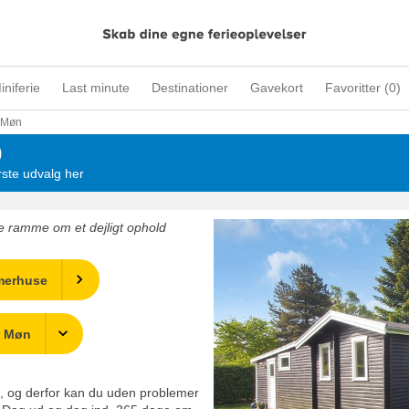
iniferie
Last minute
Destinationer
Gavekort
Favoritter (
0
)
Møn
0
ste udvalg her
 ramme om et dejligt ophold
merhuse
r Møn
lg, og derfor kan du uden problemer