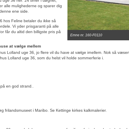
 uge 36 her. 24 timer i døgnet,
er alle mulighederne og sparer dig
 denne ene side.
 hos Feline betaler du ikke så
ele. Vi yder prisgaranti på alle
får du altid den billigste pris på
Emne nr. 160-F0110
huse at vælge mellem
us Lolland uge 36, jo flere vil du have at vælge imellem. Nok så væsent
hus Lolland uge 36, som du helst vil holde sommerferie i.
å en god strand..
g frilandsmuseet i Maribo. Se Kettinge kirkes kalkmalerier.