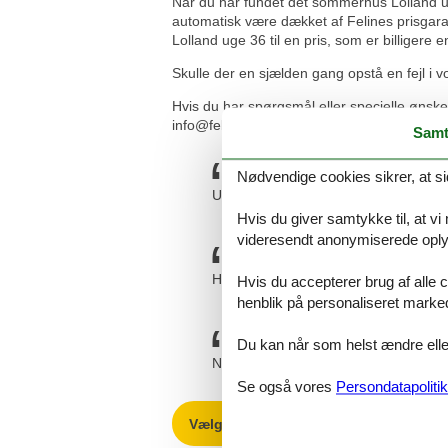
Når du har fundet det sommerhus Lolland ug
automatisk være dækket af Felines prisgaran
Lolland uge 36 til en pris, som er billigere 
Skulle der en sjælden gang opstå en fejl i v
Hvis du har spørgsmål eller specielle ønske
info@feline.dk eller ring på 8724 2251.
Samt
Nødvendige cookies sikrer, at si
Uden problemer. Simpelt, hurtigt og o
Hvis du giver samtykke til, at vi
videresendt anonymiserede oplys
Har booket et sommerhus. Det var ne
Hvis du accepterer brug af alle c
henblik på personaliseret marke
Du kan når som helst ændre eller
Nemt og overskueligt, har også tidli
Se også vores
Persondatapolitik
Vælg mellem 114 sommerhuse