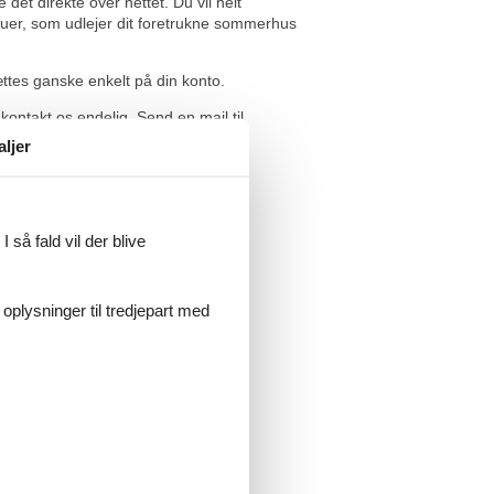
t direkte over nettet. Du vil helt
eauer, som udlejer dit foretrukne sommerhus
ættes ganske enkelt på din konto.
ontakt os endelig. Send en mail til
aljer
 så fald vil der blive
 oplysninger til tredjepart med