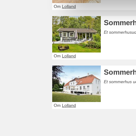
Om
Lolland
Sommerhu
Et sommerhusudl
Om
Lolland
Sommerhu
Et sommerhus ud
Om
Lolland