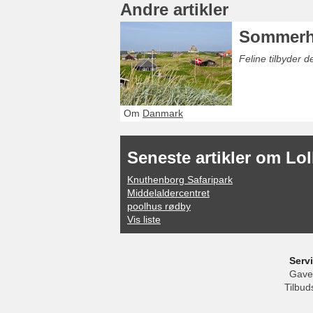
Andre artikler
Sommerh
Feline tilbyder 
Om
Danmark
Seneste artikler om Lo
Knuthenborg Safaripark
Middelaldercentret
poolhus rødby
Vis liste
Serv
Gave
Tilbud