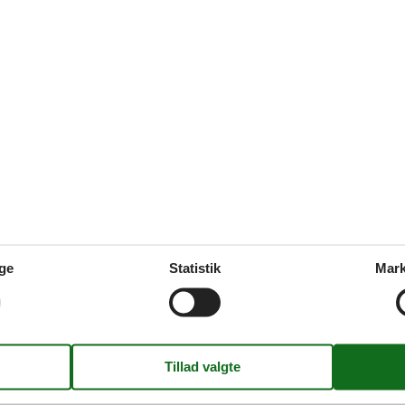
lland
Nakskov
Nysted
Næsby Stranden
ge
Statistik
Mark
nd
s Lolland privat leje
afslappende ophold sammen med familie eller venner i et sommerhus Loll
det helt rigtige sommerhus hos os.