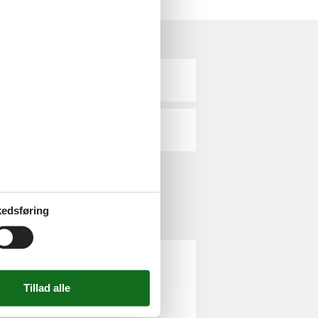
Rødby
Vesternæs
edsføring
and privat leje. Du kan så let som