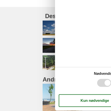
Destinationer under Lo
Dannemare
Hummingen
Kramnitse
Nødvendi
Andre artikler om Lolla
Sommerhu
Glæd dig til et 
ingenting finde 