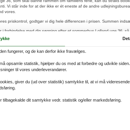
e 36, som skal danne rammen om familiens ferie, kan du straks booke de
ti. Vi står inde for at der ikke er ét eneste af de andre udlejningsbur
end vores.
ores priskontrol, godtgør vi dig hele differencen i prisen. Summen inds
r i forbindelse med din søgning efter et sommerhus Lolland uge 36, så k
ykke
Det
den fungerer, og de kan derfor ikke fravælges.
verskueligt.
 må opsamle statistik, hjælper du os med at forbedre og udvikle siden. I
ninger til vores underleverandører.
mt og hurtigt.
ookies, giver du (ud over statistik) samtykke til, at vi må videresende
dsføring.
 tilbagekalde dit samtykke vedr. statistik og/eller markedsføring.
gere booket her igennem og har aldrig oplevet problemer.