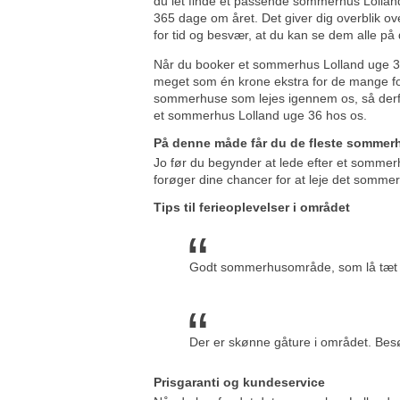
du let finde et passende sommerhus Lolland
365 dage om året. Det giver dig overblik ov
for tid og besvær, at du kan se dem alle på
Når du booker et sommerhus Lolland uge 36
meget som én krone ekstra for de mange ford
sommerhuse som lejes igennem os, så derfor 
et sommerhus Lolland uge 36 hos os.
På denne måde får du de fleste sommer
Jo før du begynder at lede efter et sommerh
forøger dine chancer for at leje det sommer
Tips til ferieoplevelser i området
Godt sommerhusområde, som lå tæt p
Der er skønne gåture i området. Besø
Prisgaranti og kundeservice