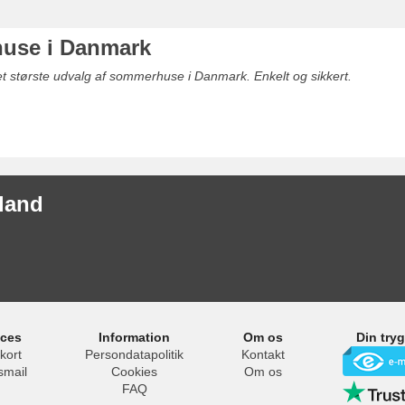
use i Danmark
det største udvalg af sommerhuse i Danmark. Enkelt og sikkert.
lland
ices
Information
Om os
Din try
kort
Persondatapolitik
Kontakt
smail
Cookies
Om os
FAQ