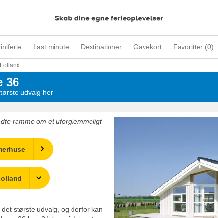
iniferie
Last minute
Destinationer
Gavekort
Favoritter (
0
)
Lolland
 36
tørste udvalg her
ndte ramme om et uforglemmeligt
merhuse
Lolland
 det største udvalg, og derfor kan