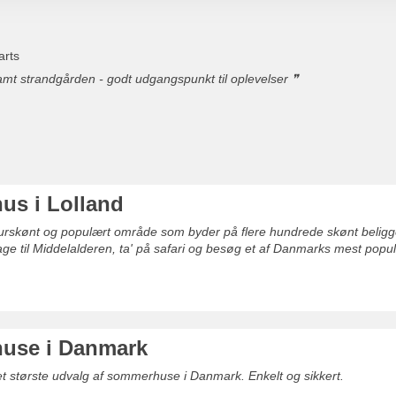
arts
yr
vernatninger
mt strandgården - godt udgangspunkt til oplevelser
s i Lolland
turskønt og populært område som byder på flere hundrede skønt beligg
lbage til Middelalderen, ta' på safari og besøg et af Danmarks mest pop
use i Danmark
det største udvalg af sommerhuse i Danmark. Enkelt og sikkert.