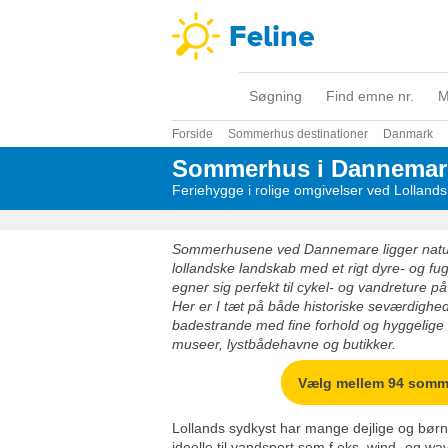
Søgning
Find emne nr.
M
Forside
Sommerhus destinationer
Danmark
Sommerhus i Dannemar
Feriehygge i rolige omgivelser ved Lolland
Sommerhusene ved Dannemare ligger naturs
lollandske landskab med et rigt dyre- og fug
egner sig perfekt til cykel- og vandreture på
Her er I tæt på både historiske seværdighed
badestrande med fine forhold og hyggelig
museer, lystbådehavne og butikker.
Vælg mellem 94 som
Lollands sydkyst har mange dejlige og bør
ideelle til vandsport som f.eks. wind- og wa