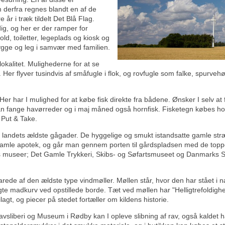
erfra regnes blandt en af de
år i træk tildelt Det Blå Flag.
g, og her er der ramper for
ld, toiletter, legeplads og kiosk og
ygge og leg i samvær med familien.
kalitet. Mulighederne for at se
. Her flyver tusindvis af småfugle i flok, og rovfugle som falke, spurve
. Her har I mulighed for at købe fisk direkte fra bådene. Ønsker I selv 
I kan fange havørreder og i maj måned også hornfisk. Fisketegn købes h
 Put & Take.
f landets ældste gågader. De hyggelige og smukt istandsatte gamle str
t gamle apotek, og går man gennem porten til gårdspladsen med de topp
museer; Det Gamle Trykkeri, Skibs- og Søfartsmuseet og Danmarks S
ede af den ældste type vindmøller. Møllen står, hvor den har stået i næst
madkurv ved opstillede borde. Tæt ved møllen har "Helligtrefoldigheds 
lagt, og piecer på stedet fortæller om kildens historie.
vsliberi og Museum i Rødby kan I opleve slibning af rav, også kaldet 