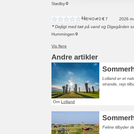
Stødby
8
0
0
7
voksne
børn
2026 m
husd
o
Dejligt med tæt på vand og Digegården sa
Hummingen
Andre artikler
Sommerhu
Lolland er et na
strande, rejs ti
Om
Lolland
Sommerh
Feline tilbyder 