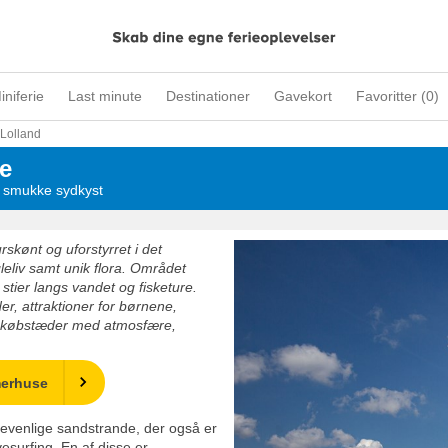
iniferie
Last minute
Destinationer
Gavekort
Favoritter (
0
)
Lolland
e
s smukke sydkyst
kønt og uforstyrret i det
leliv samt unik flora. Området
 stier langs vandet og fisketure.
er, attraktioner for børnene,
e købstæder med atmosfære,
merhuse
nevenlige sandstrande, der også er
vesurfing. En af disse er