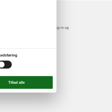
igt brugt, så hvis man ønsker fred og ro og
edsføring