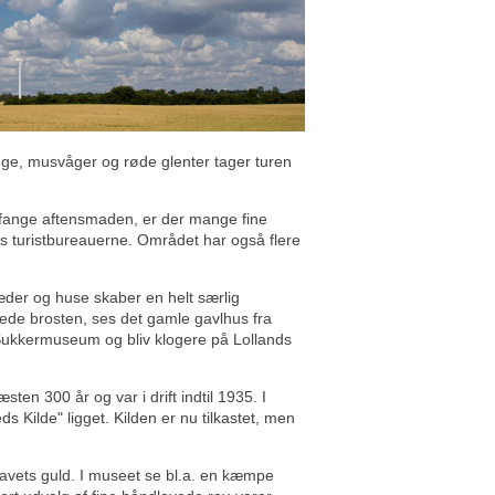
høge, musvåger og røde glenter tager turen
at fange aftensmaden, er der mange fine
os turistbureauerne. Området har også flere
æder og huse skaber en helt særlig
ede brosten, ses det gamle gavlhus fra
ukkermuseum og bliv klogere på Lollands
en 300 år og var i drift indtil 1935. I
Kilde" ligget. Kilden er nu tilkastet, men
havets guld. I museet se bl.a. en kæmpe