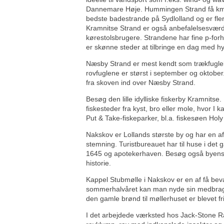
Dannemare Høje. Hummingen Strand få km d
bedste badestrande på Sydlolland og er flere 
Kramnitse Strand er også anbefalelsesværdi
kørestolsbrugere. Strandene har fine p-forho
er skønne steder at tilbringe en dag med h
Næsby Strand er mest kendt som trækfuglelo
rovfuglene er størst i september og oktober
fra skoven ind over Næsby Strand.
Besøg den lille idylliske fiskerby Kramnitse
fiskesteder fra kyst, bro eller mole, hvor 
Put & Take-fiskeparker, bl.a. fiskesøen Holy
Nakskov er Lollands største by og har en a
stemning. Turistbureauet har til huse i de
1645 og apotekerhaven. Besøg også byens 
historie.
Kappel Stubmølle i Nakskov er en af få bevar
sommerhalvåret kan man nyde sin medbragte 
den gamle brønd til møllerhuset er blevet fri
I det arbejdede værksted hos Jack-Stone Ra