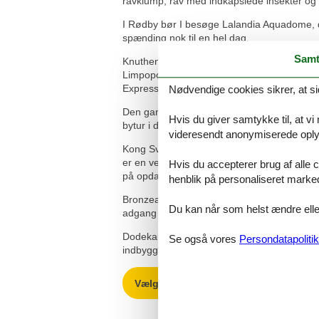
ravklump, rav med indkapslede insekter og s
I Rødby bør I besøge Lalandia Aquadome, der
spænding nok til en hel dag.
Samt
Knuthenborg Safaripark er Nordeuropas stør
Limpopoland, med Danmarks sejeste vand- og
Express.
Nødvendige cookies sikrer, at si
Den gamle købstad og klosterby Maribo li
Hvis du giver samtykke til, at vi
bytur i de hyggelige små stræder med shop
videresendt anonymiserede oplys
Kong Svends Høj er Lollands mest anseelige
er en velbevaret jættestue. Den er fra ca. 3
Hvis du accepterer brug af alle c
på opdagelse i jættestuerne.
henblik på personaliseret marke
Bronzealderhøjen Birket Bavnehøj er Lolland
Du kan når som helst ændre eller
adgang til toppen ad trapper gennem et lil
Dodekalitten er 12 stenstøtter, hver 7-8m 
Se også vores
Persondatapolitik
indbygget lydanlæg og synger. Værket beret
Vælg mellem 94 sommerhuse