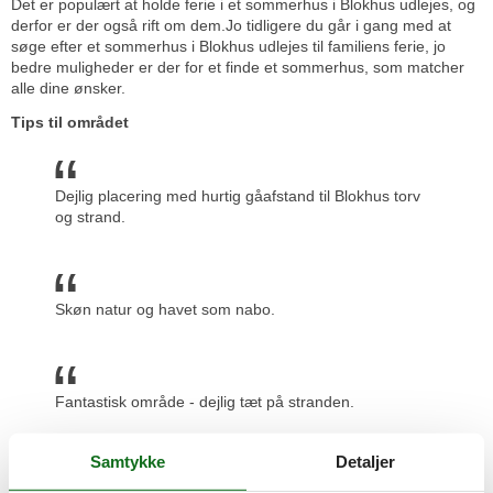
Det er populært at holde ferie i et sommerhus i Blokhus udlejes, og
derfor er der også rift om dem.Jo tidligere du går i gang med at
søge efter et sommerhus i Blokhus udlejes til familiens ferie, jo
bedre muligheder er der for et finde et sommerhus, som matcher
alle dine ønsker.
Tips til området
Dejlig placering med hurtig gåafstand til Blokhus torv
og strand.
Skøn natur og havet som nabo.
Fantastisk område - dejlig tæt på stranden.
Prisgaranti og kundeservice
Samtykke
Detaljer
Når du har fundet det sommerhus i Blokhus udlejes, som skal