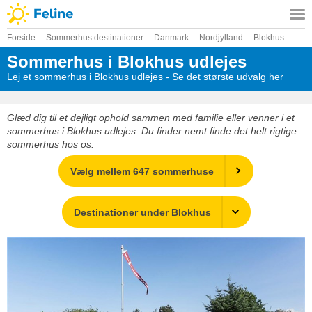
Forside
Sommerhus destinationer
Danmark
Nordjylland
Blokhus
Sommerhus i Blokhus udlejes
Lej et sommerhus i Blokhus udlejes - Se det største udvalg her
Glæd dig til et dejligt ophold sammen med familie eller venner i et
sommerhus i Blokhus udlejes. Du finder nemt finde det helt rigtige
sommerhus hos os.
Vælg mellem 647 sommerhuse
Destinationer under Blokhus