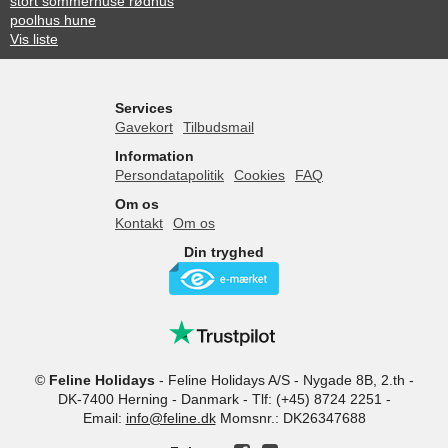
stort sommerhuse rødhus
poolhus hune
Vis liste
Services
Gavekort
Tilbudsmail
Information
Persondatapolitik
Cookies
FAQ
Om os
Kontakt
Om os
Din tryghed
©
Feline Holidays
-
Feline Holidays A/S
-
Nygade 8B, 2.th -
DK-7400
Herning
-
Danmark -
Tlf:
(+45) 8724 2251
-
Email:
info@feline.dk
Momsnr.: DK26347688