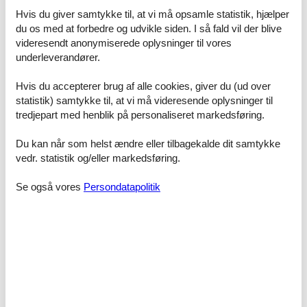
Uanset hvilket sommerhus Blokhus med pool du beslutter dig for, er
Hvis du giver samtykke til, at vi må opsamle statistik, hjælper
du naturligvis dækket af Felines prisgaranti. Vi står inde for at der
du os med at forbedre og udvikle siden. I så fald vil der blive
ikke er ét eneste af de andre udlejningsbureauer, som udlejer dit
videresendt anonymiserede oplysninger til vores
foretrukne sommerhus Blokhus med pool til en pris, som er billigere
underleverandører.
end vores.
Skulle der en sjælden gang ske en smutter i vores priskontrol,
Hvis du accepterer brug af alle cookies, giver du (ud over
refunderer vi dig hele differencen. Beløbet vil blive indsat
statistik) samtykke til, at vi må videresende oplysninger til
simpelthen på din konto.
tredjepart med henblik på personaliseret markedsføring.
Hvis du har spørgsmål eller specielle ønsker i forbindelse med din
Du kan når som helst ændre eller tilbagekalde dit samtykke
søgning efter et sommerhus Blokhus med pool, er du meget
velkommen til at kontakte os. Send en mail til info@feline.dk eller
vedr. statistik og/eller markedsføring.
ring på 8724 2251.
Se også vores
Persondatapolitik
Kundevurderinger af Feline Holidays
Servicemindede og professionelle.
Hurtig og udsøgt måde at leje en feriebolig på. Nemt