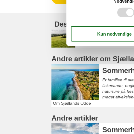
Nødvendi
Destinationer under S
Lumsås
Andre artikler om Sjæl
Sommerh
Er familien til a
fiskevande, nogl
naturture på hest
meget afvekslend
Om
Sjællands Odde
Andre artikler
Sommerh