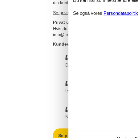
din konto.
Se private ferieboliger til leje på Sjællands
Se også vores
Persondatapolitik
Privat udlejning af feriebolig på Sjællan
Hvis du har spørgsmål eller specielle ønsker
info@feline.dk eller ring på 8724 2251.
Kundevurderinger af Feline Holidays
Dejligt firma. De har en super god h
Ingen problemer i forb. med booking.
Nem og overskuelig hjemmeside med 
Se private ferieboliger på Sjællands 