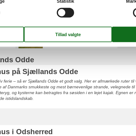
ge
Statistik
Mark
jællands Odde
Yderby Lyng
lands Odde
us på Sjællands Odde
ktiv ferie – så er Sjællands Odde et godt valg. Her er afmærkede ruter til
e af Danmarks smukkeste og mest børnevenlige strande, velegnede til k
eryg, og kysterne kan betragtes fra søsiden i en lejet kajak. Egnen er r
e istidslandskab.
us i Odsherred