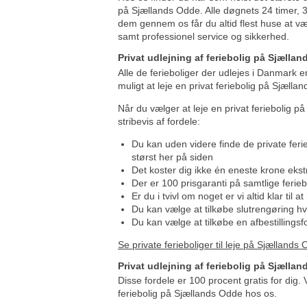
på Sjællands Odde. Alle døgnets 24 timer, 3
dem gennem os får du altid flest huse at v
samt professionel service og sikkerhed.
Privat udlejning af feriebolig på Sjælla
Alle de ferieboliger der udlejes i Danmark er 
muligt at leje en privat feriebolig på Sjælla
Når du vælger at leje en privat feriebolig p
stribevis af fordele:
Du kan uden videre finde de private ferie
størst her på siden
Det koster dig ikke én eneste krone ekstr
Der er 100 prisgaranti på samtlige feri
Er du i tvivl om noget er vi altid klar til a
Du kan vælge at tilkøbe slutrengøring hvis
Du kan vælge at tilkøbe en afbestillingsf
Se private ferieboliger til leje på Sjællands
Privat udlejning af feriebolig på Sjællan
Disse fordele er 100 procent gratis for dig. 
feriebolig på Sjællands Odde hos os.