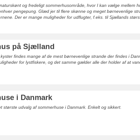
 naturskønt og fredeligt sommerhusområde, hvor I kan vælge mellem h
nhver pengepung. Glæd jer til flere skønne og meget børnevenlige str
ne. Der er mange muligheder for udflugter, f.eks. til Sjællands stør
us på Sjælland
kyster findes mange af de mest børnevenlige strande der findes i Danm
igheder for lystfiskere, og det samme gælder alle der holder af at va
use i Danmark
det største udvalg af sommerhuse i Danmark. Enkelt og sikkert.