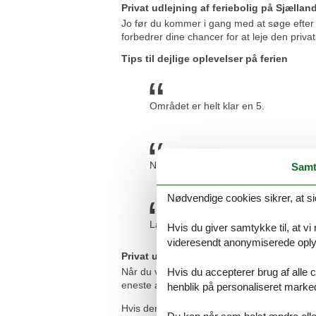
Privat udlejning af feriebolig på Sjællan
Jo før du kommer i gang med at søge efter en
forbedrer dine chancer for at leje den priva
Tips til dejlige oplevelser på ferien
Området er helt klar en 5.
Naturskønt område. Museet Nyvang v
Samt
Nødvendige cookies sikrer, at si
Lækkert naturskønt område med vand 
Hvis du giver samtykke til, at vi
videresendt anonymiserede oplys
Privat udlejning af feriebolig på Sjælla
Hvis du accepterer brug af alle c
Når du vælger at leje en privat feriebolig på
eneste af de andre udlejningsbureauer, som u
henblik på personaliseret marke
Hvis der en sjælden gang sker en fejl i vores
Du kan når som helst ændre eller