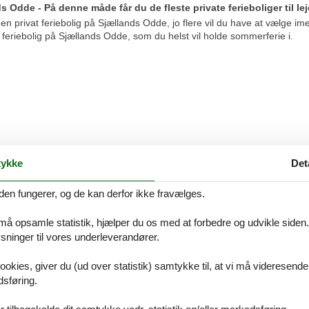
ds Odde - På denne måde får du de fleste private ferieboliger til 
 privat feriebolig på Sjællands Odde, jo flere vil du have at vælge imel
t feriebolig på Sjællands Odde, som du helst vil holde sommerferie i.
ed Holbæk er absolut et besøg værd
ykke
Det
den fungerer, og de kan derfor ikke fravælges.
og vildt i baghaven.
 må opsamle statistik, hjælper du os med at forbedre og udvikle siden. I
ninger til vores underleverandører.
nds Odde med prisgaranti
ookies, giver du (ud over statistik) samtykke til, at vi må videresende
 Sjællands Odde hos Feline, vil du selvfølgelig være dækket af vores prisg
dlejer din foretrukne privat feriebolig på Sjællands Odde til en pris, 
dsføring.
 overvågning af konkurrenternes pris, udbetaler vi dig hele forskellen i pr
 tilbagekalde dit samtykke vedr. statistik og/eller markedsføring.