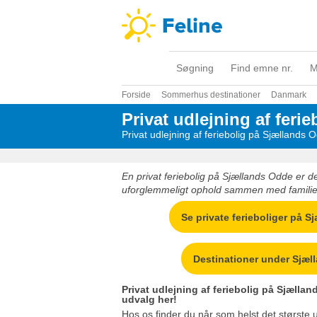
Søgning
Find emne nr.
M
Forside
Sommerhus destinationer
Danmark
Privat udlejning af feri
Privat udlejning af feriebolig på Sjællands 
En privat feriebolig på Sjællands Odde er 
uforglemmeligt ophold sammen med familie 
Se private ferieboliger på 
Destinationer under Sjæ
Privat udlejning af feriebolig på Sjællan
udvalg her!
Hos os finder du når som helst det største udv