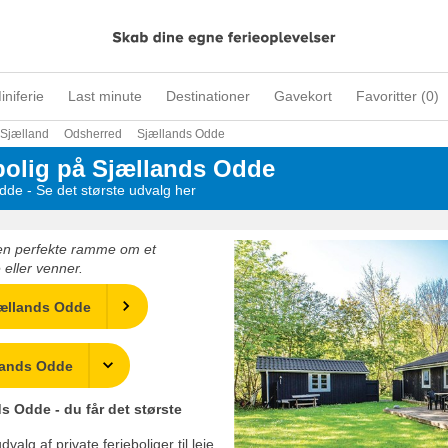
iniferie
Last minute
Destinationer
Gavekort
Favoritter (
0
)
Sjælland
Odsherred
Sjællands Odde
ebolig på Sjællands Odde
Odde - Se det største udvalg her
den perfekte ramme om et
eller venner.
Sjællands Odde
llands Odde
ds Odde - du får det største
alg af private ferieboliger til leje