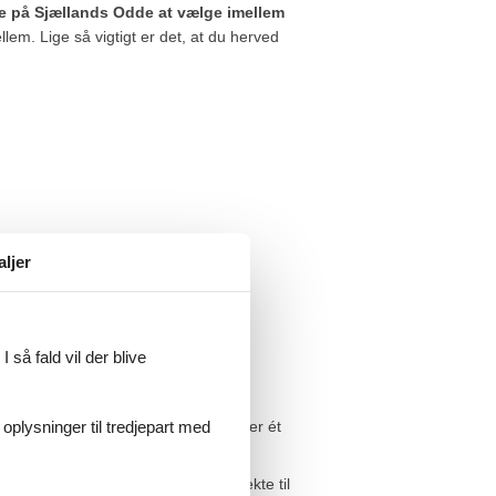
leje på Sjællands Odde at vælge imellem
lem. Lige så vigtigt er det, at du herved
aljer
 så fald vil der blive
 oplysninger til tredjepart med
aranti. Vi står inde for at der ikke er ét
som er lavere end vores.
isen. Beløbet vil blive overført direkte til