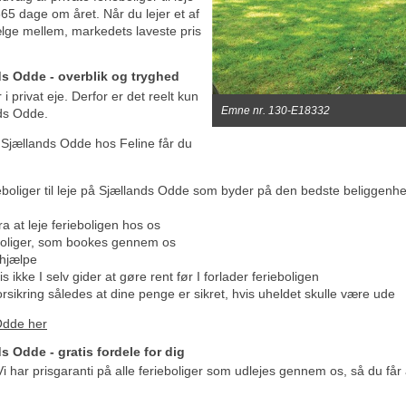
65 dage om året. Når du lejer et af
ælge mellem, markedets laveste pris
nds Odde - overblik og tryghed
i privat eje. Derfor er det reelt kun
Emne nr. 130-E18332
nds Odde.
å Sjællands Odde hos Feline får du
boliger til leje på Sjællands Odde som byder på den bedste beliggenhed i
a at leje ferieboligen hos os
eboliger, som bookes gennem os
t hjælpe
 ikke I selv gider at gøre rent før I forlader ferieboligen
orsikring således at dine penge er sikret, hvis uheldet skulle være ude
 Odde her
ds Odde - gratis fordele for dig
Vi har prisgaranti på alle ferieboliger som udlejes gennem os, så du får 