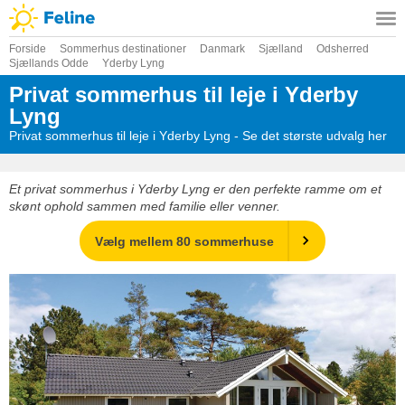
Forside
Sommerhus destinationer
Danmark
Sjælland
Odsherred
Sjællands Odde
Yderby Lyng
Privat sommerhus til leje i Yderby
Lyng
Privat sommerhus til leje i Yderby Lyng - Se det største udvalg her
Et privat sommerhus i Yderby Lyng er den perfekte ramme om et
skønt ophold sammen med familie eller venner.
Vælg mellem 80 sommerhuse