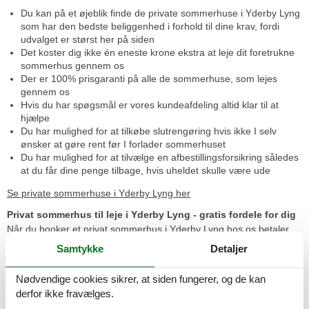
Du kan på et øjeblik finde de private sommerhuse i Yderby Lyng
som har den bedste beliggenhed i forhold til dine krav, fordi
udvalget er størst her på siden
Det koster dig ikke én eneste krone ekstra at leje dit foretrukne
sommerhus gennem os
Der er 100% prisgaranti på alle de sommerhuse, som lejes
gennem os
Hvis du har spøgsmål er vores kundeafdeling altid klar til at
hjælpe
Du har mulighed for at tilkøbe slutrengøring hvis ikke I selv
ønsker at gøre rent før I forlader sommerhuset
Du har mulighed for at tilvælge en afbestillingsforsikring således
at du får dine penge tilbage, hvis uheldet skulle være ude
Se private sommerhuse i Yderby Lyng her
Privat sommerhus til leje i Yderby Lyng - gratis fordele for dig
Når du booker et privat sommerhus i Yderby Lyng hos os betaler
du ikke noget ekstra for disse fordele. Vi har prisgaranti på alle
Samtykke
Detaljer
sommerhuse som udlejes igennem os, så derfor vil du altid få den
laveste pris på et privat sommerhus i Yderby Lyng hos os.
Nødvendige cookies sikrer, at siden fungerer, og de kan
Privat sommerhus til leje i Yderby Lyng - Sådan får du flest
derfor ikke fravælges.
mulige private sommerhuse i Yderby Lyng at vælge mellem