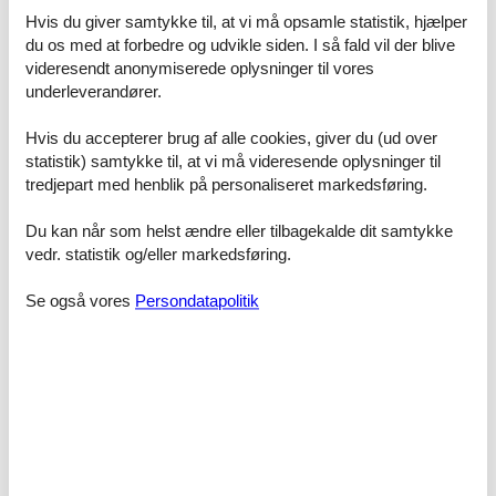
Der er altid stor efterspørgsel på private sommerhuse i Yderby
Hvis du giver samtykke til, at vi må opsamle statistik, hjælper
Lyng, og af den grund handler det om at være så hurtigt ude, som
du os med at forbedre og udvikle siden. I så fald vil der blive
det overhovedet er muligt.
videresendt anonymiserede oplysninger til vores
Tips til dejlige oplevelser
underleverandører.
Hvis du accepterer brug af alle cookies, giver du (ud over
Naturskønt område. Museet Nyvang ved Holbæk er
statistik) samtykke til, at vi må videresende oplysninger til
absolut et besøg værd.
tredjepart med henblik på personaliseret markedsføring.
Du kan når som helst ændre eller tilbagekalde dit samtykke
vedr. statistik og/eller markedsføring.
Skøn natur med mange friluftsmuligheder for vandrere
og cyklister - også langs vandet.
Se også vores
Persondatapolitik
Området er helt klart en 5.
Privat sommerhus til leje i Yderby Lyng med prisgaranti
Uanset hvilket privat sommerhus i Yderby Lyng du beslutter dig for,
er du naturligvis dækket af Felines prisgaranti. Vi står inde for at