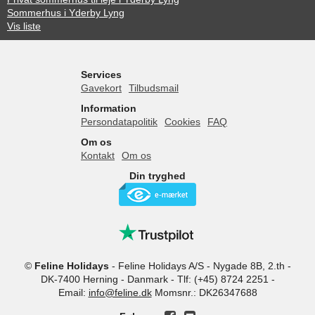
Sommerhus i Yderby Lyng
Vis liste
Services
Gavekort
Tilbudsmail
Information
Persondatapolitik
Cookies
FAQ
Om os
Kontakt
Om os
Din tryghed
©
Feline Holidays
-
Feline Holidays A/S
-
Nygade 8B, 2.th -
DK-7400
Herning
-
Danmark -
Tlf:
(+45) 8724 2251
-
Email:
info@feline.dk
Momsnr.: DK26347688