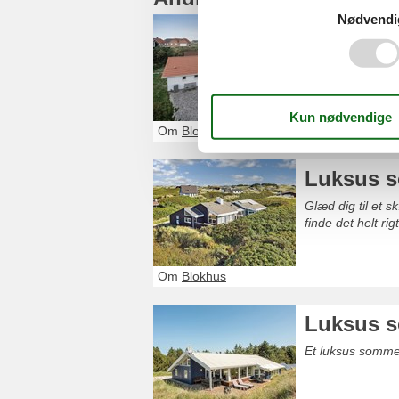
Nødvendi
Sommerhu
Glæd dig til et 
finde det helt r
Om
Blokhus
Luksus 
Glæd dig til et 
finde det helt r
Om
Blokhus
Luksus s
Et luksus somme