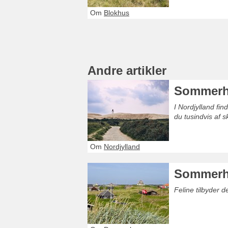
Om
Blokhus
Andre artikler
Sommerhu
I Nordjylland fi
du tusindvis af 
Om
Nordjylland
Sommerh
Feline tilbyder 