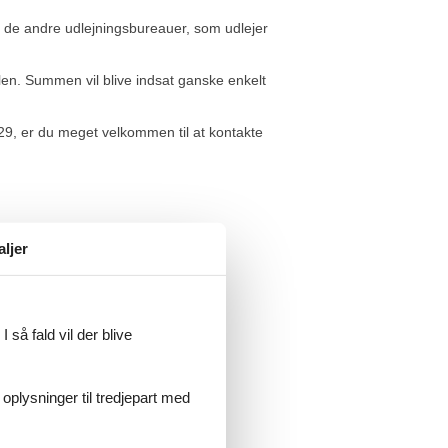
f de andre udlejningsbureauer, som udlejer
llen. Summen vil blive indsat ganske enkelt
29, er du meget velkommen til at kontakte
aljer
ligt. I tiden fra den første booking
 så fald vil der blive
 har været ret kræsne. Meget
rvice!
 oplysninger til tredjepart med