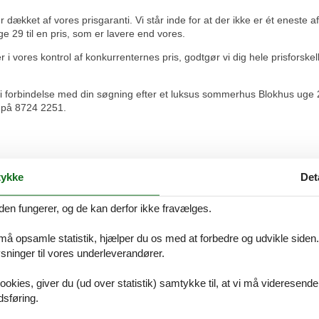
kket af vores prisgaranti. Vi står inde for at der ikke er ét eneste a
 29 til en pris, som er lavere end vores.
i vores kontrol af konkurrenternes pris, godtgør vi dig hele prisforske
 i forbindelse med din søgning efter et luksus sommerhus Blokhus uge 
ng på 8724 2251.
ykke
Det
ce.
den fungerer, og de kan derfor ikke fravælges.
lere års mellemrum, og begge gange har ekspeditionen forløbet forbilled
 må opsamle statistik, hjælper du os med at forbedre og udvikle siden. I
eve, som i alle tilfælde har været specielt rettet mod mine ønsker, der
ninger til vores underleverandører.
g gode tilbud.Et rigtig godt bureau med et flot udvalg og en super se
ookies, giver du (ud over statistik) samtykke til, at vi må videresende
dsføring.