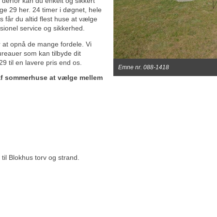
 derfor kan du enkelt og sikkert
e 29 her. 24 timer i døgnet, hele
 får du altid flest huse at vælge
sionel service og sikkerhed.
r at opnå de mange fordele. Vi
ureauer som kan tilbyde dit
 til en lavere pris end os.
Emne nr. 088-1418
 af sommerhuse at vælge mellem
til Blokhus torv og strand.