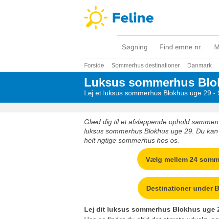
Søgning
Find emne nr.
M
Forside
Sommerhus destinationer
Danmark
Luksus sommerhus Blo
Lej et luksus sommerhus Blokhus uge 29 - S
Glæd dig til et afslappende ophold sammen m
luksus sommerhus Blokhus uge 29. Du kan s
helt rigtige sommerhus hos os.
Vælg mellem 24 som
Destinationer under 
Lej dit luksus sommerhus Blokhus uge 2