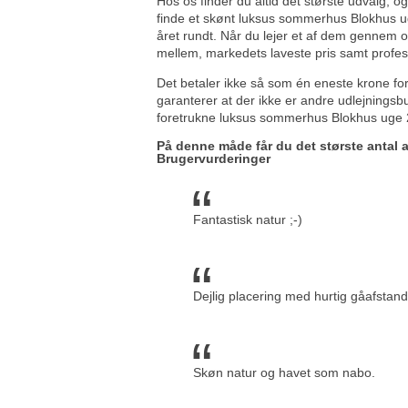
Hos os finder du altid det største udvalg, og
finde et skønt luksus sommerhus Blokhus ug
året rundt. Når du lejer et af dem gennem os
mellem, markedets laveste pris samt profes
Det betaler ikke så som én eneste krone fo
garanterer at der ikke er andre udlejningsb
foretrukne luksus sommerhus Blokhus uge 29
På denne måde får du det største antal
Brugervurderinger
Fantastisk natur ;-)
Dejlig placering med hurtig gåafstand 
Skøn natur og havet som nabo.