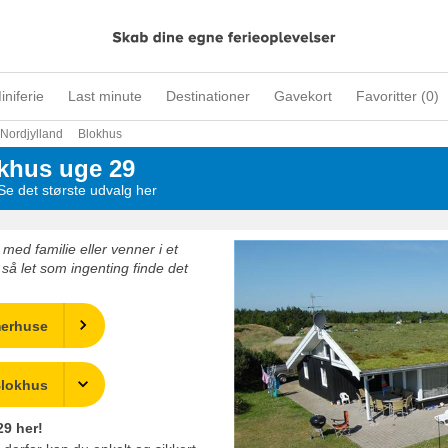
iniferie
Last minute
Destinationer
Gavekort
Favoritter (
0
)
Nordjylland
Blokhus
khus uge 29
e det største udvalg her
ed familie eller venner i et
å let som ingenting finde det
merhuse
Blokhus
9 her!