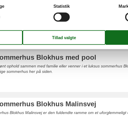
ge
Statistik
Mark
s Blokhus privat Klitvejen
skønt ophold sammen med familie eller venner i et sommerhus Blokhus p
igtige sommerhus her på siden.
sommerhus Blokhus med pool
skønt ophold sammen med familie eller venner i et luksus sommerhus B
igtige sommerhus her på siden.
ommerhus Blokhus Malinsvej
rhus Blokhus Malinsvej er den fuldendte ramme om et uforglemmeligt 