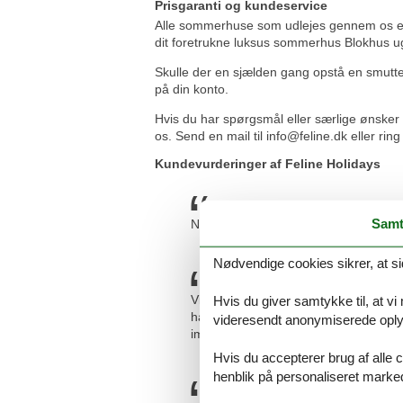
Prisgaranti og kundeservice
Alle sommerhuse som udlejes gennem os er dæ
dit foretrukne luksus sommerhus Blokhus uge
Skulle der en sjælden gang opstå en smutter 
på din konto.
Hvis du har spørgsmål eller særlige ønsker
os. Send en mail til info@feline.dk eller ri
Kundevurderinger af Feline Holidays
Samt
Nem hjemmeside og hurtig svar/servi
Nødvendige cookies sikrer, at si
Vi har brugt Feline to gange nu med f
Hvis du giver samtykke til, at vi
har Feline troligt sendt mig nyhedsbr
videresendt anonymiserede oplys
imponerende med så mange relevante o
Hvis du accepterer brug af alle c
henblik på personaliseret marke