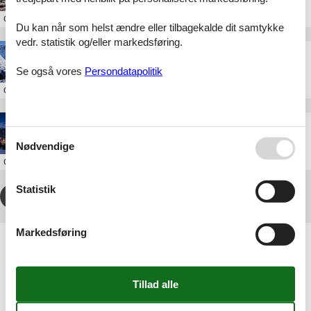
Om
Kaltenbach
Du kan når som helst ændre eller tilbagekalde dit samtykke
vedr. statistik og/eller markedsføring.
Skiferie i Galtür
Se også vores
Persondatapolitik
Om
Galtür
Skiferie i Fiss
Nødvendige
Om
Fiss
Statistik
1
2
>
>>
Markedsføring
Artikeltyper
Alle
Sommerhus
Geografier
Alle