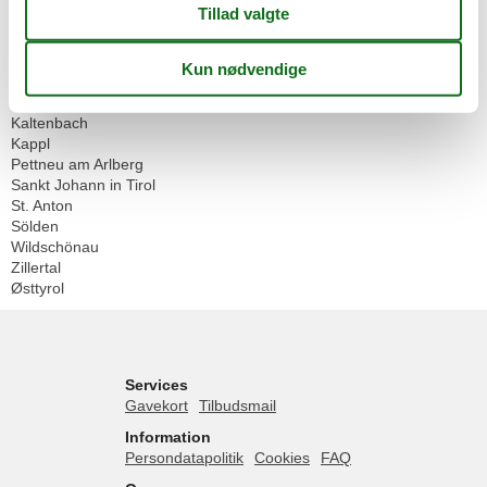
Østrig
Tyrol
Fiss
Galtür
Ischgl
Kaltenbach
Kappl
Pettneu am Arlberg
Sankt Johann in Tirol
St. Anton
Sölden
Wildschönau
Zillertal
Østtyrol
Services
Gavekort
Tilbudsmail
Information
Persondatapolitik
Cookies
FAQ