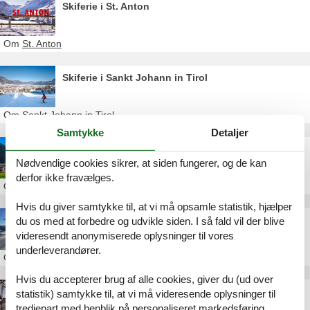
Skiferie i St. Anton
Om
St. Anton
Skiferie i Sankt Johann in Tirol
Om
Sankt Johann in Tirol
Samtykke
Detaljer
Skiferie i Pettneu am Arlberg
Nødvendige cookies sikrer, at siden fungerer, og de kan
derfor ikke fravælges.
Om
Pettneu am Arlberg
Hvis du giver samtykke til, at vi må opsamle statistik, hjælper
Skiferie i Kappl
du os med at forbedre og udvikle siden. I så fald vil der blive
videresendt anonymiserede oplysninger til vores
underleverandører.
Om
Kappl
Hvis du accepterer brug af alle cookies, giver du (ud over
Skiferie i Kaltenbach
statistik) samtykke til, at vi må videresende oplysninger til
tredjepart med henblik på personaliseret markedsføring.