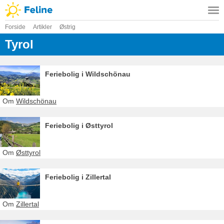
Forside
Artikler
Østrig
Tyrol
Feriebolig i Wildschönau
Om
Wildschönau
Feriebolig i Østtyrol
Om
Østtyrol
Feriebolig i Zillertal
Om
Zillertal