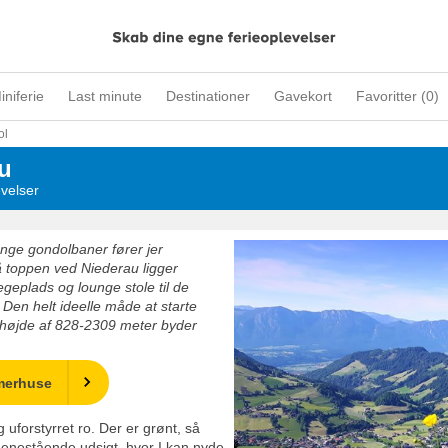
iniferie
Last minute
Destinationer
Gavekort
Favoritter (
0
)
ol
u
evelser
ange gondolbaner fører jer
å toppen ved Niederau ligger
eplads og lounge stole til de
 Den helt ideelle måde at starte
n højde af 828-2309 meter byder
merhuse
uforstyrret ro. Der er grønt, så
 enestående udsigt, hvor I kan nyde