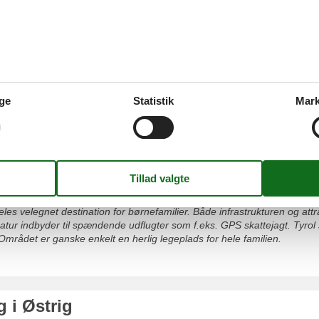
elske at få lov at være med. I kan også være heldige, at der afholdes k
ende besøgsmine, ligesom Tiroler HolzMuseum også er et besøg værd
miliens nærvær og tag med på en hyggelig tur rundt i egnen enten med 
og nostalgisk oplevelse. Bummelbahn Wildschönau afgår fra Wildschön
an begyndes i Niederau, Oberau, Thierbach og Auffach.
ge
Statistik
Mark
g i Tyrol
les velegnet destination for børnefamilier. Både infrastrukturen og attr
atur indbyder til spændende udflugter som f.eks. GPS skattejagt. Tyro
e. Området er ganske enkelt en herlig legeplads for hele familien.
g i Østrig