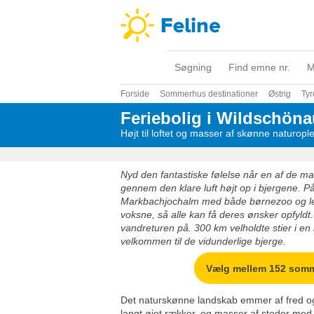
Søgning
Find emne nr.
M
Forside
Sommerhus destinationer
Østrig
Tyr
Feriebolig i Wildschöna
Højt til loftet og masser af skønne naturopl
Nyd den fantastiske følelse når en af de m
gennem den klare luft højt op i bjergene. P
Markbachjochalm med både børnezoo og leg
voksne, så alle kan få deres ønsker opfyldt.
vandreturen på. 300 km velholdte stier i e
velkommen til de vidunderlige bjerge.
Vælg mellem 152 som
Det naturskønne landskab emmer af fred og 
langt øjet rækker, og masser af steder med