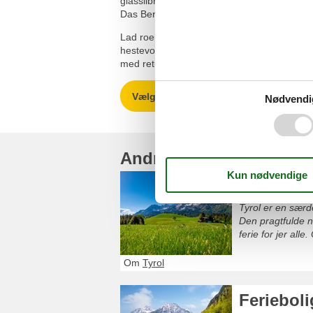
glasslibning og stearindypning. Børnene vil 
Das Bergwerk Laéhenlahn, er nu en spænd
Lad roen falde over jer og nyd en dag i fa
hestevogn. Begge dele er en afslappende 
med retur fra Mühltal. Hestevognsturene k
Vælg mellem 152 sommerhuse
Nødvendi
Andre artikler
Ferieboli
Tyrol er en særde
Den pragtfulde n
ferie for jer all
Om
Tyrol
Ferieboli