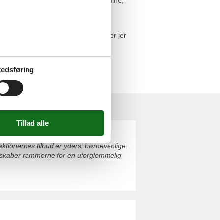
oncert på stedet. Den tidligere sølvmine,
.
et af de gamle bumletog eller med
au, og Bummelzug Wildschönau tager jer
edsføring
aktionernes tilbud er yderst børnevenlige.
l skaber rammerne for en uforglemmelig