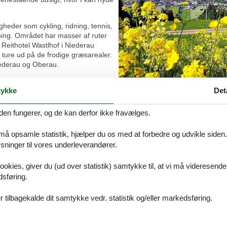
igheder som cykling, ridning, tennis,
dning. Området har masser af ruter
 Reithotel Wastlhof i Niederau
 ture ud på de frodige græsarealer.
ederau og Oberau.
tiv som paraglider. Skolen i
ykke
Det
ne i området er optimale, og skolens instruktører sørger for, at selv
a Sport Blachfelder. Naturhochseilgarten Wildschönau har 31 stationer, 
mens man suser afsted, og egern springer fra gren til gren. Der er naturl
den fungerer, og de kan derfor ikke fravælges.
 må opsamle statistik, hjælper du os med at forbedre og udvikle siden. I
 besøg i Freibad Wildschönau virkelig friste. Smukt beliggende i natur
ninger til vores underleverandører.
drutsjebanen er der masser af sjov for børnene, bl.a. en legeplads o
et sidste krudt af.
ookies, giver du (ud over statistik) samtykke til, at vi må videresende
hvor i området I befinder jer. Drachenspielplatz ved Jacky’s Iscafe 
dsføring.
dsen ved Koglmoos er en oplevelseslegeplads med bl.a. mini-vandland.
n spritny legeplads ved fodboldbanen.
 tilbagekalde dit samtykke vedr. statistik og/eller markedsføring.
ie. Bergbauernmuseum z'Bach i Oberau er en tidsrejse tilbage til de tyr
r de gamle håndværksdyder demonstreres. Oplev træskærere, kurvevæ