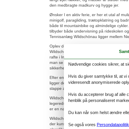
den medbragte madkurv og hygge jer.
Ønsker I en aktiv ferie, er her et utal af mul
minigolf, paragliding, trætopklatring og ba
både til mountainbike og almindelige cykler.
tilbyder både undervisning på rideskolen og
Tennisanlæg Wildschönau ligger mellem Ni
Oplev den fantastiske natur fra fugleperspek
Samt
Wildschönau er Østrigs største og forholde
rafte i Imster Schlucht med instruktører fr
man se ned til Inntal og til Wilden Kaiser, 
Nødvendige cookies sikrer, at si
sikkerhedsudstyr til stede.
Hvis du giver samtykke til, at vi
Efter en dag med fysiske udfoldelser kan et
videresendt anonymiserede oplys
ligger denne oase ved Oberau. Foruden van
slappe af i solen, mens børnene får brændt d
Hvis du accepterer brug af alle c
Wildschönau har mange legepladser, uanset 
henblik på personaliseret marke
legeredskaber især for de yngste. Legepla
er en naturlegeplads, og i Auffach er der e
Du kan når som helst ændre eller
Wildschönau er også rig på kultur og histor
der kunsthåndværksmarked ved museet, hvo
Se også vores
Persondatapolitik