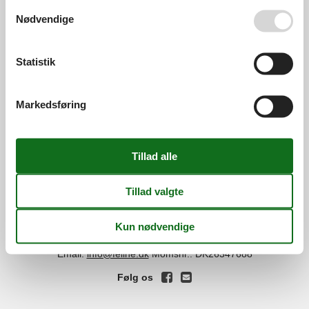
Se også vores
Persondatapolitik
Nødvendige
Services
Gavekort
Tilbudsmail
Statistik
Information
Persondatapolitik
Cookies
FAQ
Markedsføring
Om os
Kontakt
Om os
Din tryghed
©
Feline Holidays
-
Feline Holidays A/S
-
Nygade 8B, 2.th -
DK-7400
Herning
-
Danmark -
Tlf:
(+45) 8724 2251
-
Email:
info@feline.dk
Momsnr.: DK26347688
Følg os