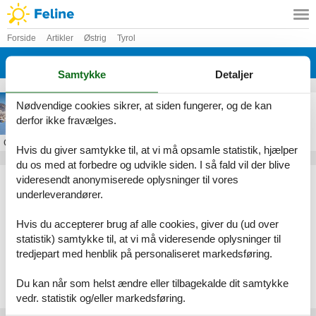
Forside
Artikler
Østrig
Tyrol
Sankt Johann in Tirol
Samtykke
Detaljer
Skiferie i Sankt Johann in Tirol
Nødvendige cookies sikrer, at siden fungerer, og de kan
derfor ikke fravælges.
Om
Sankt Johann in Tirol
Hvis du giver samtykke til, at vi må opsamle statistik, hjælper
du os med at forbedre og udvikle siden. I så fald vil der blive
Artikeltyper
videresendt anonymiserede oplysninger til vores
underleverandører.
Alle
Sommerhus
Hvis du accepterer brug af alle cookies, giver du (ud over
Geografier
statistik) samtykke til, at vi må videresende oplysninger til
tredjepart med henblik på personaliseret markedsføring.
Alle
Østrig
Tyrol
Du kan når som helst ændre eller tilbagekalde dit samtykke
Sankt Johann in Tirol
vedr. statistik og/eller markedsføring.