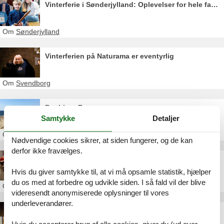
Vinterferie i Sønderjylland: Oplevelser for hele familien
Om
Sønderjylland
Vinterferien på Naturama er eventyrlig
Om
Svendborg
Bovbjerg Fyr
Samtykke
Detaljer
Om
Bovbjerg
Nødvendige cookies sikrer, at siden fungerer, og de kan
derfor ikke fravælges.
Jul på Naturama: Magiske nisser og julehygge i Svendborg
Hvis du giver samtykke til, at vi må opsamle statistik, hjælper
du os med at forbedre og udvikle siden. I så fald vil der blive
Om
Svendborg
videresendt anonymiserede oplysninger til vores
underleverandører.
VADEHAVSCENTRET