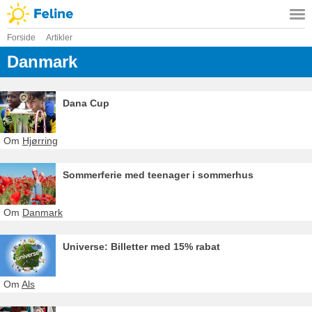
Forside
Artikler
Danmark
Dana Cup
Om
Hjørring
Sommerferie med teenager i sommerhus
Om
Danmark
Universe: Billetter med 15% rabat
Om
Als