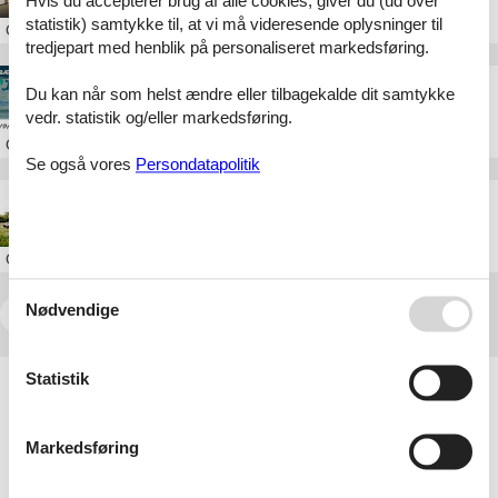
Hvis du accepterer brug af alle cookies, giver du (ud over
statistik) samtykke til, at vi må videresende oplysninger til
Om
Ribe
tredjepart med henblik på personaliseret markedsføring.
Fjord&Bælt
Du kan når som helst ændre eller tilbagekalde dit samtykke
vedr. statistik og/eller markedsføring.
Om
Kerteminde
Se også vores
Persondatapolitik
Overnatning til Dana Cup: Lej et sommerhus i Hjørring
Om
Hjørring
Nødvendige
<<
<
1
2
3
4
5
...
>
>>
Artikeltyper
Statistik
Alle
Sommerhus
Markedsføring
Attraktion
Inspiration
Rejseblog