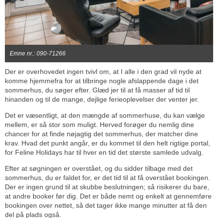
Emne nr.: 090-71266
Der er overhovedet ingen tvivl om, at I alle i den grad vil nyde at
komme hjemmefra for at tilbringe nogle afslappende dage i det
sommerhus, du søger efter. Glæd jer til at få masser af tid til
hinanden og til de mange, dejlige ferieoplevelser der venter jer.
Det er væsentligt, at den mængde af sommerhuse, du kan vælge
mellem, er så stor som muligt. Herved forøger du nemlig dine
chancer for at finde nøjagtig det sommerhus, der matcher dine
krav. Hvad det punkt angår, er du kommet til den helt rigtige portal,
for Feline Holidays har til hver en tid det største samlede udvalg.
Efter at søgningen er overstået, og du sidder tilbage med det
sommerhus, du er faldet for, er det tid til at få overstået bookingen.
Der er ingen grund til at skubbe beslutningen; så risikerer du bare,
at andre booker før dig. Det er både nemt og enkelt at gennemføre
bookingen over nettet, så det tager ikke mange minutter at få den
del på plads også.