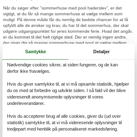
Når du søger efter ”sommerhuse med pool haderslev”, er det
vigtigt, at du får så mange sommerhuse at vælge mellem som
muligt. På denne måde får du nemlig de bedste chancer for at få
opfyldt alle de ønsker og krav, du har til det sommerhus, der skal
udgøre udgangspunktet for jeres kommende ferie. Hvad det angår,
er du kommet til det helt rigtige sted. Der er nemlig ingen andre,
der giver dig så mange sommerhuse med pool at vælge mellem,
som vi gør.
Samtykke
Detaljer
Fri adgang til jeres helt egen pool døgnet rundt er et stensikkert hit.
Nødvendige cookies sikrer, at siden fungerer, og de kan
Der er nærmest garanti for, at især familiens yngste medlemmer
kommer til at tilbringe meget tid i pool'en.
derfor ikke fravælges.
Om end der stadig er mange, der tager af sted i 1-2 uger, er
Hvis du giver samtykke til, at vi må opsamle statistik, hjælper
miniferie og (forlængede) weekendophold i et sommerhus med
du os med at forbedre og udvikle siden. I så fald vil der blive
pool blevet en stadigt mere efterspurgt måde at holde ferie på. Det
videresendt anonymiserede oplysninger til vores
kan være svært at finde en hel uge i kalenderen, så en miniferie på
underleverandører.
3-4 dage er et rigtig godt alternativ for alle, der trænger til at
komme væk hjemmefra og samtidig ønsker at forkæle sig selv med
et virkelig attraktivt ophold.
Hvis du accepterer brug af alle cookies, giver du (ud over
statistik) samtykke til, at vi må videresende oplysninger til
Ferieoplevelserne venter - se hvad I
tredjepart med henblik på personaliseret markedsføring.
bl.a. kan opleve: