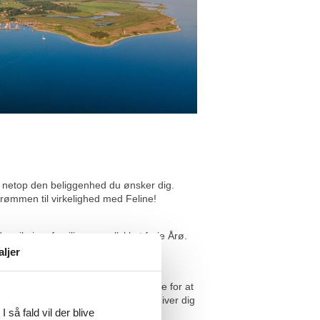
d netop den beliggenhed du ønsker dig.
ømmen til virkelighed med Feline!
vil giver familien en vellykket ferie Årø.
 nu!
aljer
ldrig havne i hos Feline. Vi står inde for at
ar en billigere pris end os. Feline giver dig
 så fald vil der blive