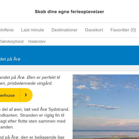
iniferie
Last minute
Destinationer
Gavekort
Favoritter (
0
)
Sønderjylland
Haderslev
ndet på Årø
andet på Årø. Øen er perfekt til
gen, prisbelønnede vingård.
merhuse
 del af øen, tæt ved Årø Sydstrand.
kanten. Stranden er rigtig fin til
å jagt efter flotte sten sammen med
inanden.
d på Årø; den er beliggende lige