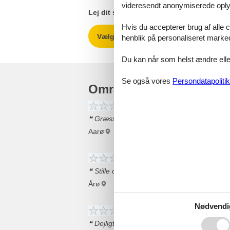
videresendt anonymiserede oplys
Lej dit sommerhus Årø nu!
Hvis du accepterer brug af alle c
Vælg mellem 13 sommerhuse
henblik på personaliseret marke
Du kan når som helst ændre eller
Se også vores
Persondatapolitik
Områdeanmeldelser
4
0
0
3
voksne
børn
2023 
husd
o
Græsset burde være slået til vores anko
Aarø
8
2
0
3
voksne
børn
2023 a
husd
o
Stille og roligt
Årø
Nødvendi
4
2
0
7
voksne
børn
husd
2022 
o
Dejligt område med mange tilbud til hele 