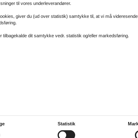
ninger til vores underleverandører.
ookies, giver du (ud over statistik) samtykke til, at vi må videresende
dsføring.
 tilbagekalde dit samtykke vedr. statistik og/eller markedsføring.
juni
yr
vernatninger
mst og ikke søndag morgen, mens vi drak morgenkaffe.
pril
yr
vernatninger
ge
Statistik
Mark
yr
juli
vernatninger
familien