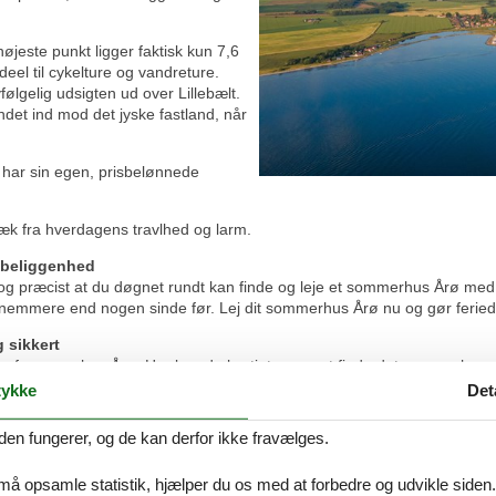
øjeste punkt ligger faktisk kun 7,6
deel til cykelture og vandreture.
følgelig udsigten ud over Lillebælt.
ndet ind mod det jyske fastland, når
 har sin egen, prisbelønnede
gt væk fra hverdagens travlhed og larm.
 beliggenhed
 og præcist at du døgnet rundt kan finde og leje et sommerhus Årø me
emmere end nogen sinde før. Lej dit sommerhus Årø nu og gør feriedr
 sikkert
je af sommerhus Årø. Her kan du hurtigt og nemt finde det sommerhus der 
 er det enkelt og sikkert at leje det. Lej dit sommerhus Årø hos Feline
ykke
Det
her
den fungerer, og de kan derfor ikke fravælges.
 jo ikke nogen grund til at give for meget for den. Den situation vil du a
rhus Årø, et feriehus Årø eller en feriebolig Årø er der ikke andre der h
 må opsamle statistik, hjælper du os med at forbedre og udvikle siden. I