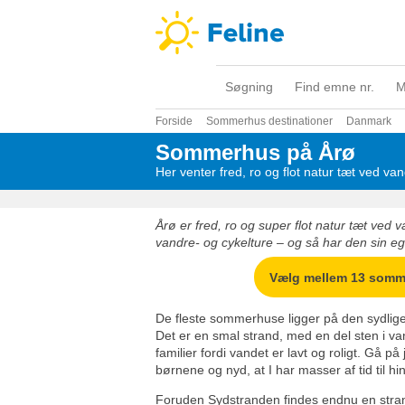
Søgning
Find emne nr.
M
Forside
Sommerhus destinationer
Danmark
Sommerhus på Årø
Her venter fred, ro og flot natur tæt ved va
Årø er fred, ro og super flot natur tæt ved v
vandre- og cykelture – og så har den sin e
Vælg mellem 13 som
De fleste sommerhuse ligger på den sydlige
Det er en smal strand, med en del sten i vand
familier fordi vandet er lavt og roligt. Gå p
børnene og nyd, at I har masser af tid til h
Foruden Sydstranden findes endnu en stran