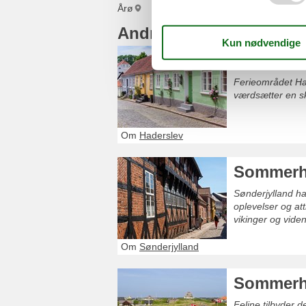
Årø
Andre artikler
Sommerhu
Ferieområdet Had
værdsætter en sk
Om
Haderslev
Sommerhu
Sønderjylland ha
oplevelser og att
vikinger og viden
Om
Sønderjylland
Sommerh
Feline tilbyder 