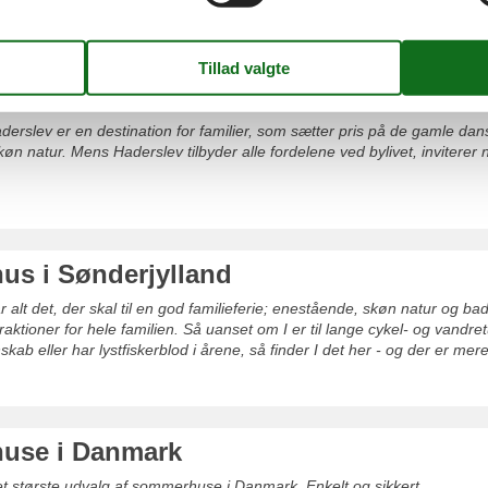
s i Haderslev
erslev er en destination for familier, som sætter pris på de gamle da
øn natur. Mens Haderslev tilbyder alle fordelene ved bylivet, inviterer 
s i Sønderjylland
r alt det, der skal til en god familieferie; enestående, skøn natur og b
raktioner for hele familien. Så uanset om I er til lange cykel- og vandret
skab eller har lystfiskerblod i årene, så finder I det her - og der er mere
use i Danmark
det største udvalg af sommerhuse i Danmark. Enkelt og sikkert.