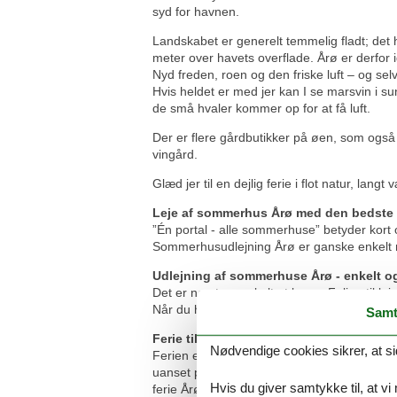
syd for havnen.
Landskabet er generelt temmelig fladt; det h
meter over havets overflade. Årø er derfor i
Nyd freden, roen og den friske luft – og selv
Hvis heldet er med jer kan I se marsvin i su
de små hvaler kommer op for at få luft.
Der er flere gårdbutikker på øen, som også
vingård.
Glæd jer til en dejlig ferie i flot natur, lan
Leje af sommerhus Årø med den bedste
”Én portal - alle sommerhuse” betyder kort
Sommerhusudlejning Årø er ganske enkelt n
Udlejning af sommerhuse Årø - enkelt og
Det er nemt og enkelt at bruge Feline til le
Når du har fundet det helt rigtige sommerhus
Samt
Ferie til en go´pris - lej sommerhus Årø 
Nødvendige cookies sikrer, at si
Ferien er årets højdepunkt, men derfor er der
uanset på hvilket tidspunkt du lejer et somme
Hvis du giver samtykke til, at vi
ferie Årø til en go´pris - altid!