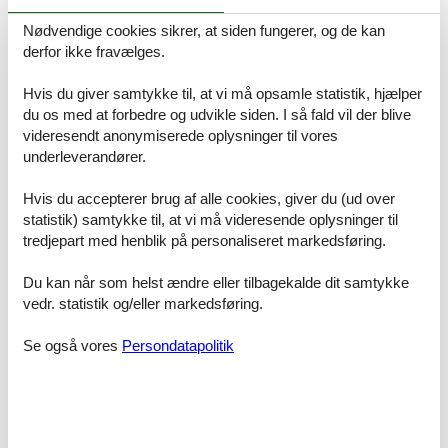
Nødvendige cookies sikrer, at siden fungerer, og de kan
Prisgaranti og kundeservice
derfor ikke fravælges.
Alle huse som udlejes gennem os er dækket af vores prisgaranti.
Det betyder simpelthen at vi står inde for, at der ikke er én eneste
Hvis du giver samtykke til, at vi må opsamle statistik, hjælper
af vores konkurrenter, som udlejer dit foretrukne
du os med at forbedre og udvikle siden. I så fald vil der blive
sommerhusudlejning ved Løkken til en pris, som er billigere end
videresendt anonymiserede oplysninger til vores
vores.
underleverandører.
Skulle der en sjælden gang forekomme en fejl i vores priskontrol,
udbetaler vi dig hele differencen i prisen. Summen vil blive indsat
Hvis du accepterer brug af alle cookies, giver du (ud over
direkte på din konto.
statistik) samtykke til, at vi må videresende oplysninger til
tredjepart med henblik på personaliseret markedsføring.
Hvis du har spørgsmål eller specielle ønsker i forbindelse med din
søgning efter et sommerhusudlejning ved Løkken, er du meget
Du kan når som helst ændre eller tilbagekalde dit samtykke
velkommen til at kontakte os. Send en mail til info@feline.dk eller
ring på 8724 2251.
vedr. statistik og/eller markedsføring.
Kundevurderinger af Feline Holidays
Se også vores
Persondatapolitik
Let og smertefrit og med hjælp, når der var behov for
det!