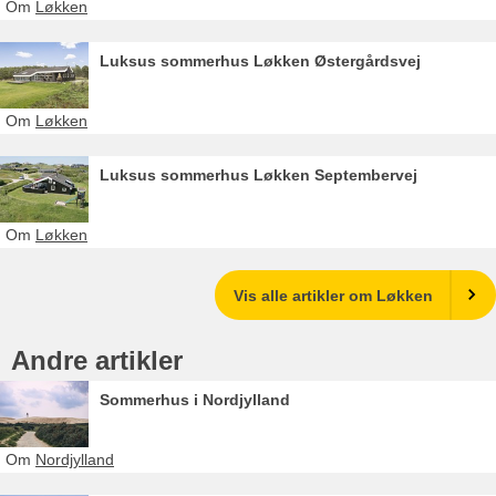
Om
Løkken
Luksus sommerhus Løkken Østergårdsvej
Om
Løkken
Luksus sommerhus Løkken Septembervej
Om
Løkken
Vis alle artikler om Løkken
Andre artikler
Sommerhus i Nordjylland
Om
Nordjylland