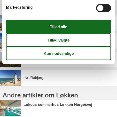
Markedsføring
Destinationer under Løkken
Furreby
Grønhøj Strand
Nr. Lyngby
Nr. Rubjerg
Andre artikler om Løkken
Luksus sommerhus Løkken Norgesvej