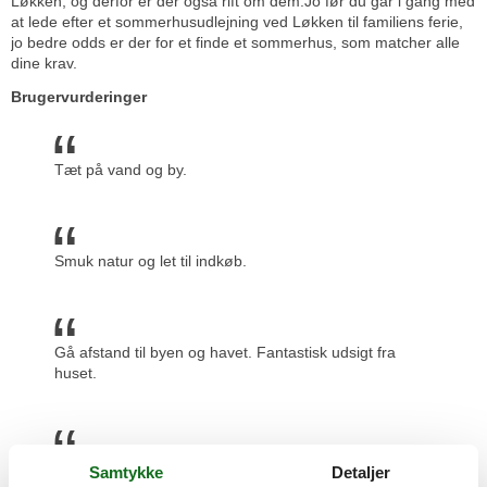
Løkken, og derfor er der også rift om dem.Jo før du går i gang med
at lede efter et sommerhusudlejning ved Løkken til familiens ferie,
jo bedre odds er der for et finde et sommerhus, som matcher alle
dine krav.
Brugervurderinger
Tæt på vand og by.
Smuk natur og let til indkøb.
Gå afstand til byen og havet. Fantastisk udsigt fra
huset.
Action house er et besøg værd og så er stranden
Samtykke
Detaljer
dejlig.