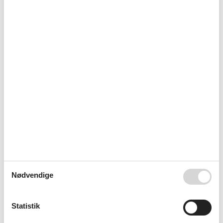
Utroligt nemme at komme i kontakt med. Også over
hele weekenden, Og så er priserne meget
konkurrence dygtige.
Dejligt med kompetente medarbejdere der kunne
hjælpe og vejlede hele vejen igennem.
Jeg og min familien kommer bare igen og igen tilbage
til FELINE. Kort og godt. De har huse for alle og de er
super søde til at svare på spørgsmål hvis man
overhovedet har nogen...
Nødvendige
Vælg mellem 1.541 sommerhuse
Statistik