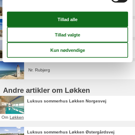
Furreby
Grønhøj Strand
Nr. Lyngby
Nr. Rubjerg
Andre artikler om Løkken
Luksus sommerhus Løkken Norgesvej
Om
Løkken
Luksus sommerhus Løkken Østergårdsvej