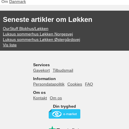
Om
Danmark
Seneste artikler om Løkken
OurStuff Blokhus/Løkken
Luksus sommerhus Løkken Norgesvej
Luksus sommerhus Løkken Østergårdsvej
Vis liste
Services
Gavekort
Tilbudsmail
Information
Persondatapolitik
Cookies
FAQ
Om os
Kontakt
Om os
Din tryghed