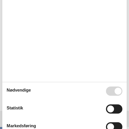
Hurtig ekspedition hele vejen igennem.
Særdeles venlig service og god information.
Super nem og hurtig booking. Fin hjemmeside ,
overskuelig og brugervenlig . Virkelig
anbefalelsesværdig.
Nødvendige
Vælg mellem 22 sommerhuse
Statistik
Destinationer under Løkken
Markedsføring