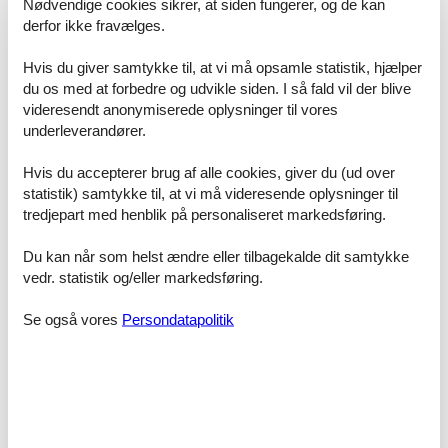
Nødvendige cookies sikrer, at siden fungerer, og de kan
bedre.
derfor ikke fravælges.
Prisgaranti og kundeservice
Hvis du giver samtykke til, at vi må opsamle statistik, hjælper
Uanset hvilket sommerhus Jomfrubakkerne Løkken du beslutter dig
du os med at forbedre og udvikle siden. I så fald vil der blive
for, er du naturligvis dækket af Felines prisgaranti. Vi står inde for at
videresendt anonymiserede oplysninger til vores
der ikke er ét eneste af de andre udlejningsbureauer, som udlejer
underleverandører.
dit foretrukne sommerhus Jomfrubakkerne Løkken til en pris, som
er lavere end vores.
Hvis du accepterer brug af alle cookies, giver du (ud over
Hvis der en sjælden gang sker en fejl i vores priskontrol, godtgør vi
statistik) samtykke til, at vi må videresende oplysninger til
dig hele forskellen i prisen. Beløbet bliver indsat simpelthen på din
tredjepart med henblik på personaliseret markedsføring.
konto.
Du kan når som helst ændre eller tilbagekalde dit samtykke
Hvis du sidder tilbage med spørgsmål eller særlige ønsker i
forbindelse med din søgning efter et sommerhus Jomfrubakkerne
vedr. statistik og/eller markedsføring.
Løkken, så kontakt os endelig. Send en mail til info@feline.dk eller
ring på 8724 2251.
Se også vores
Persondatapolitik
Kundevurderinger af Feline Holidays
Aldrig problemer. Har brugt Feline flere gange, altid
uden problemer. Hurtig og effektiv betjening.