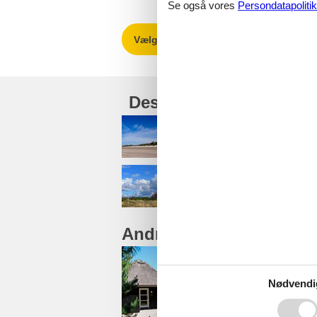
Se også vores
Persondatapolitik
Vælg mellem 842 sommerhuse
Destinationer under B
Blåvandshuk
Bredmose
Andre artikler om Blåva
Sommerh
Nødvendi
Glæd dig til et 
rigtige sommerhu