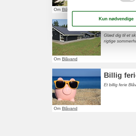
Om
Blåvand
Lej somm
Glæd dig til et 
rigtige sommerh
Om
Blåvand
Billig fe
Et billig ferie 
Om
Blåvand