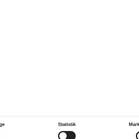
låvand
Ho
Hvidbjerg Strand Blåvand
nd
us Blåvand med pool
ge
Statistik
Mark
skønt ophold sammen med familie eller venner i et sommerhus Blåvand m
s hos Feline.