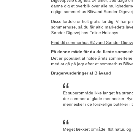
Digevej. Alle døgnets 24 timer, 365 dage om
danne dig et overblik over alle mulighederne
rigtige sommerhus Blåvand Sønder Digevej
Disse fordele er helt gratis for dig. Vi har pr
sommerhuse, så du får altid markedets lav
Sønder Digevej hos Feline Holidays.
Find dit sommerhus Blåvand Sønder Digeve
På denne måde får du de fleste sommerh
Det er populært at holde årets sommerferie
med at gå på jagt efter et sommerhus Blåvan
Brugervurderinger af Blåvand
Et superområde ikke langet fra strande
der summer af glade mennesker. Byen 
mennesker i de forskellige butikker i 
Meget lækkert område, flot natur, og s