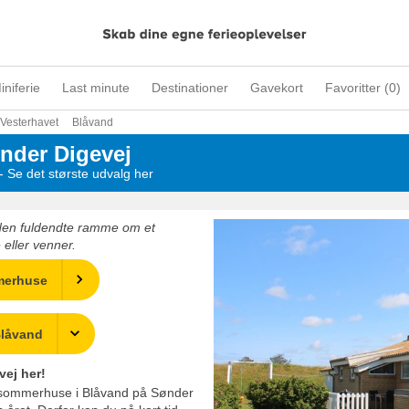
iniferie
Last minute
Destinationer
Gavekort
Favoritter (
0
)
Vesterhavet
Blåvand
der Digevej
 Se det største udvalg her
den fuldendte ramme om et
eller venner.
merhuse
Blåvand
ej her!
af sommerhuse i Blåvand på Sønder