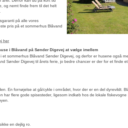
 året. Derfor kan du på kort tid
, og nemt finde frem til det helt
.
isgaranti på alle vores
este pris på et sommerhus Blåvand
j her
use i Blåvand på Sønder Digevej at vælge imellem
 i et sommerhus Blåvand Sønder Digevej, og derfor er husene også mege
d Sønder Digevej til årets ferie, jo bedre chancer er der for et finde
n. En fornøjelse at gå/cykle i området, hvor der er en del dyrevildt. Bl
har flere gode spisesteder, ligesom indkøb hos de lokale fiskevogne i
byen.
ikke en dejlig ro.