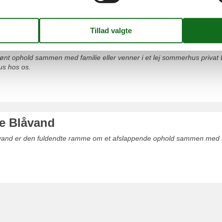
erhus privat Blåvand
skønt ophold sammen med familie eller venner i et lej sommerhus privat 
us hos os.
rie Blåvand
Blåvand er den fuldendte ramme om et afslappende ophold sammen med fa