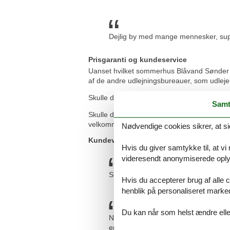
Dejlig by med mange mennesker, supe
Prisgaranti og kundeservice
Uanset hvilket sommerhus Blåvand Sønder Dige
af de andre udlejningsbureauer, som udleje
Skulle der en sjælden gang forekomme en smu
Samt
Skulle du sidde tilbage med spørgsmål elle
velkommen til at kontakte os. Send en mail t
Nødvendige cookies sikrer, at si
Kundevurderinger af Feline Holidays
Hvis du giver samtykke til, at vi
videresendt anonymiserede oplys
Super vi bestilte huset dagen før vi tog
Hvis du accepterer brug af alle c
henblik på personaliseret marke
Du kan når som helst ændre eller
Nemt overskueligt website, hurtig og v
en dejlig bade/hygge ferie.