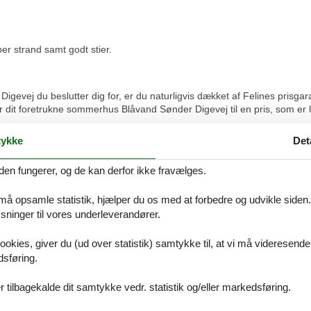
r strand samt godt stier.
vej du beslutter dig for, er du naturligvis dækket af Felines prisgarant
r dit foretrukne sommerhus Blåvand Sønder Digevej til en pris, som er 
tter i vores priskontrol, refunderer vi dig hele differencen i prisen. S
ykke
Det
r særlige ønsker i forbindelse med din søgning efter et sommerhus Bl
il info@feline.dk eller ring på 8724 2251.
den fungerer, og de kan derfor ikke fravælges.
 må opsamle statistik, hjælper du os med at forbedre og udvikle siden. I
ninger til vores underleverandører.
 afsted og alt blev klaret over nettet....
ookies, giver du (ud over statistik) samtykke til, at vi må videresende
dsføring.
 tilbagekalde dit samtykke vedr. statistik og/eller markedsføring.
enlig betjening af service medarbejder. Vil helt klart komme tilbage her 