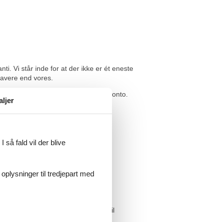
i. Vi står inde for at der ikke er ét eneste
lavere end vores.
ummen bliver indsat direkte på din konto.
aljer
åvand Sønder Digevej, er du meget
 så fald vil der blive
 oplysninger til tredjepart med
og se efter andre ferie, glæder os til