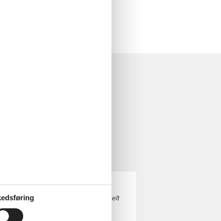
edsføring
ed pool. Du finder nemt finde det helt