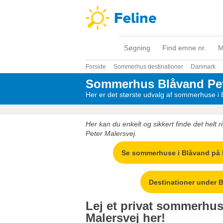
Søgning
Find emne nr.
M
Forside
Sommerhus destinationer
Danmark
Sommerhus Blåvand Pet
Her er det største udvalg af sommerhuse i 
Her kan du enkelt og sikkert finde det helt
Peter Malersvej.
Se sommerhuse i Blåvand på P
Destinationer under 
Lej et privat sommerhus
Malersvej her!