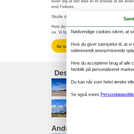
lover dig at der ikke er ét eneste af de an
end Felines.
Skulle der en sjælden gang ske en fejl i vor
Samt
Hvis du har spørgsmål eller særlige ønsker
Nødvendige cookies sikrer, at si
os. Vi hjælper gerne. Ring på tlf. 8724 2251 
Hvis du giver samtykke til, at vi
Se sommerhuse i Blåvand på Peter Ma
videresendt anonymiserede oplys
Hvis du accepterer brug af alle c
henblik på personaliseret marke
Destinationer under B
Du kan når som helst ændre eller
Blåvandshuk
Se også vores
Persondatapolitik
Bredmose
Andre artikler om Blåva