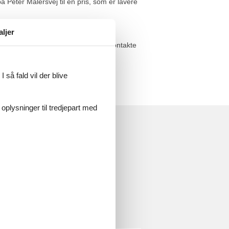
 Peter Malersvej til en pris, som er lavere
øres til din konto.
aljer
ej, er du meget velkommen til at kontakte
 så fald vil der blive
 oplysninger til tredjepart med