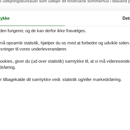
dre udlejningsbureauer som udlejer dit foretrukne sommerhus i Blåvand på
es overvågning af priserne, matcher vi den lavere lejepris. Beløbet overf
ykke
Det
 vedrørende din søgning efter et sommerhus i Blåvand på Peter Malersv
den fungerer, og de kan derfor ikke fravælges.
eller send en mail til info@feline.dk.
 må opsamle statistik, hjælper du os med at forbedre og udvikle siden. I
lersvej
ninger til vores underleverandører.
ookies, giver du (ud over statistik) samtykke til, at vi må videresende
dsføring.
låvand
 tilbagekalde dit samtykke vedr. statistik og/eller markedsføring.
Ho
Hvidbjerg Strand Blåvand
nd