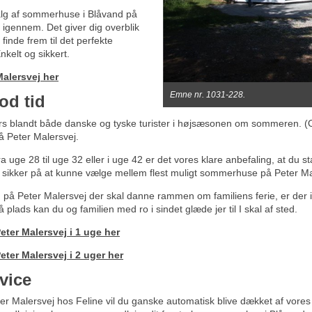
dvalg af sommerhuse i Blåvand på
 igennem. Det giver dig overblik
finde frem til det perfekte
kelt og sikkert.
alersvej her
Emne nr. 1031-228.
od tid
s blandt både danske og tyske turister i højsæsonen om sommeren. (Og
å Peter Malersvej.
ra uge 28 til uge 32 eller i uge 42 er det vores klare anbefaling, at du 
 sikker på at kunne vælge mellem flest muligt sommerhuse på Peter Ma
på Peter Malersvej der skal danne rammen om familiens ferie, er der i
plads kan du og familien med ro i sindet glæde jer til I skal af sted.
ter Malersvej i 1 uge her
ter Malersvej i 2 uger her
vice
r Malersvej hos Feline vil du ganske automatisk blive dækket af vores p