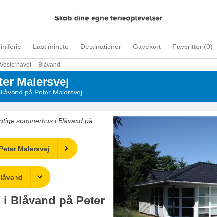
iniferie
Last minute
Destinationer
Gavekort
Favoritter (
0
)
Vesterhavet
Blåvand
er Malersvej
Blåvand på Peter Malersvej
 rigtige sommerhus i Blåvand på
eter Malersvej
Blåvand
 i Blåvand på Peter