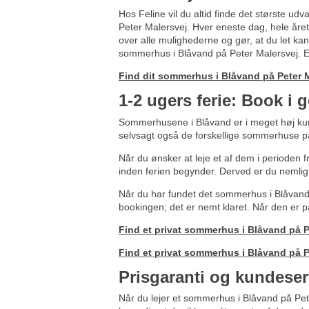
Hos Feline vil du altid finde det største u
Peter Malersvej. Hver eneste dag, hele året
over alle mulighederne og gør, at du let kan 
sommerhus i Blåvand på Peter Malersvej. En
Find dit sommerhus i Blåvand på Peter M
1-2 ugers ferie: Book i g
Sommerhusene i Blåvand er i meget høj kur
selvsagt også de forskellige sommerhuse p
Når du ønsker at leje et af dem i perioden f
inden ferien begynder. Derved er du nemlig
Når du har fundet det sommerhus i Blåvand 
bookingen; det er nemt klaret. Når den er på 
Find et privat sommerhus i Blåvand på Pe
Find et privat sommerhus i Blåvand på Pe
Prisgaranti og kundeser
Når du lejer et sommerhus i Blåvand på Pete