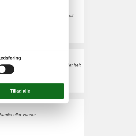
ed pool. Du finder nemt finde det helt
edsføring
Blåvand. Du kan uden videre finde det helt
milie eller venner.