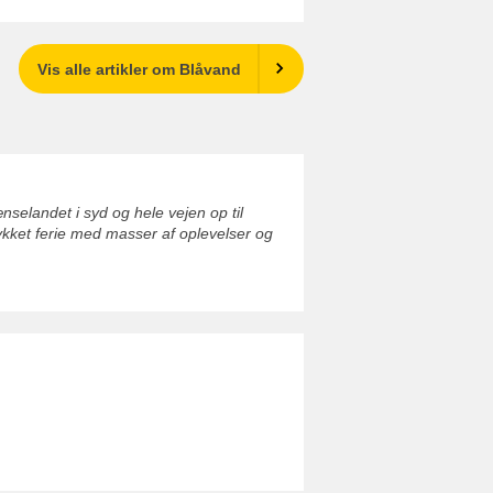
Vis alle artikler om Blåvand
elandet i syd og hele vejen op til
ykket ferie med masser af oplevelser og