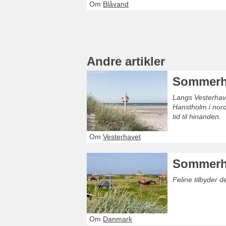
Om
Blåvand
Andre artikler
Sommerhu
Langs Vesterhave
Hanstholm i nord
tid til hinanden.
Om
Vesterhavet
Sommerh
Feline tilbyder 
Om
Danmark