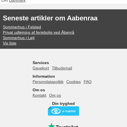
Om
Danmark
Seneste artikler om Aabenraa
Sommerhus i Felsted
Privat udlejning af feriebolig ved Åbenrå
Sommerhus i Løjt
Vis liste
Services
Gavekort
Tilbudsmail
Information
Persondatapolitik
Cookies
FAQ
Om os
Kontakt
Om os
Din tryghed