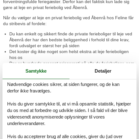
forventningsfulde feriegæster. Derfor kan det faktisk kun lade sig
gøre at leje en privat feriebolig ved Åbenrå.
Når du vælger at leje en privat feriebolig ved Åbenrå hos Feline får
du stribevis af fordele:
Du kan enkelt og sikkert finde de private ferieboliger til leje ved
Åbenrå der har den bedste beliggenhed i forhold til dine krav,
fordi udvalget er størst her på siden
Det koster dig ikke noget som helst ekstra at leje ferieboligen
hos os
Der er hundrede procent prisgaranti på alle de ferieboliger, som
lejes gennem os
Samtykke
Detaljer
Hvis du har spøgsmål er vores kundeafdeling til hver en tid klar
til at hjælpe
Nødvendige cookies sikrer, at siden fungerer, og de kan
Du har mulighed for at tilkøbe slutrengøring hvis ikke I selv gider
derfor ikke fravælges.
at gøre rent før afrejse
Du kan vælge at tilkøbe en forsikring sådan at du får dine penge
Hvis du giver samtykke til, at vi må opsamle statistik, hjælper
tilbage, hvis uheldet skulle være ude
du os med at forbedre og udvikle siden. I så fald vil der blive
Se private ferieboliger til leje ved Åbenrå her
videresendt anonymiserede oplysninger til vores
underleverandører.
Privat udlejning af feriebolig ved Åbenrå - gratis fordele for
dig
Når du booker en privat feriebolig ved Åbenrå hos Feline betaler du
Hvis du accepterer brug af alle cookies, giver du (ud over