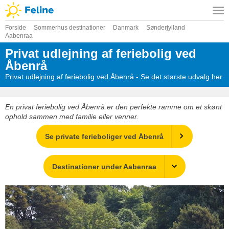
Forside
Sommerhus destinationer
Danmark
Sønderjylland
Aabenraa
Privat udlejning af feriebolig ved
Åbenrå
Privat udlejning af feriebolig ved Åbenrå - Se det største udvalg her
En privat feriebolig ved Åbenrå er den perfekte ramme om et skønt
ophold sammen med familie eller venner.
Se private ferieboliger ved Åbenrå
Destinationer under Aabenraa