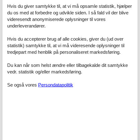
Tæt på stranden og gåture.
Hvis du giver samtykke til, at vi må opsamle statistik, hjælper
du os med at forbedre og udvikle siden. I så fald vil der blive
videresendt anonymiserede oplysninger til vores
underleverandører.
god badestrand, roligt område
Hvis du accepterer brug af alle cookies, giver du (ud over
statistik) samtykke til, at vi må videresende oplysninger til
tredjepart med henblik på personaliseret markedsføring.
Danfoss universe er bestemt et besøg værd.
Du kan når som helst ændre eller tilbagekalde dit samtykke
Prisgaranti og kundeservice
vedr. statistik og/eller markedsføring.
Uanset hvilket privat sommerhus Skovmose du beslutter dig for, er
du naturligvis dækket af Felines prisgaranti. Vi står inde for at der
Se også vores
Persondatapolitik
ikke er ét eneste af de andre udlejningsbureauer, som udlejer dit
foretrukne privat sommerhus Skovmose til en pris, som er lavere
end vores.
Skulle der en sjælden gang forekomme en fejl i vores overvågning
af priserne hos de andre udlejningsbureauer, refunderer vi dig hele
differencen. Beløbet overføres direkte til din konto.
Hvis du har spørgsmål eller særlige ønsker i forbindelse med din