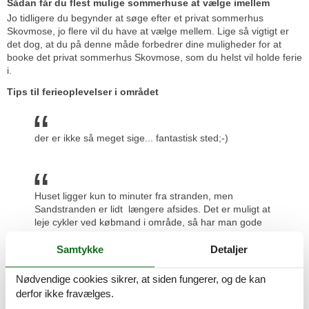
Sådan får du flest mulige sommerhuse at vælge imellem
Jo tidligere du begynder at søge efter et privat sommerhus
Skovmose, jo flere vil du have at vælge mellem. Lige så vigtigt er
det dog, at du på denne måde forbedrer dine muligheder for at
booke det privat sommerhus Skovmose, som du helst vil holde ferie
i.
Tips til ferieoplevelser i området
der er ikke så meget sige... fantastisk sted;-)
Huset ligger kun to minuter fra stranden, men
Sandstranden er lidt længere afsides. Det er muligt at
leje cykler ved købmand i område, så har man gode
muligheder til at opdage øen Als. Selvfølgelig kan man
også gå på vandretur langs kysten
Samtykke
Detaljer
Nødvendige cookies sikrer, at siden fungerer, og de kan
derfor ikke fravælges.
Sommerhusområdet er meget velholdt og hyggeligt.