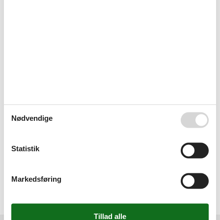
søgning efter et privat sommerhus Skovmose, så kontakt os
endelig. Send en mail til info@feline.dk eller ring på 8724 2251.
Kundevurderinger af Feline Holidays
Intet at bemærke, god betjening.
Ingen udfordringer - nemt og bekvemt.
Nødvendige
Dejligt firma. De har en super god hjemmeside med et
Statistik
bredt og varieret udbud af ferier som er nemme at
overskue. Alting går uden problemer :-)
Markedsføring
Vælg mellem 208 sommerhuse