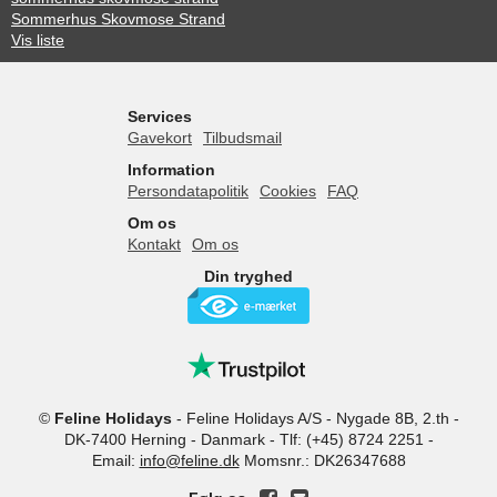
Sommerhus Skovmose Strand
Vis liste
Services
Gavekort
Tilbudsmail
Information
Persondatapolitik
Cookies
FAQ
Om os
Kontakt
Om os
Din tryghed
©
Feline Holidays
-
Feline Holidays A/S
-
Nygade 8B, 2.th -
DK-7400
Herning
-
Danmark -
Tlf:
(+45) 8724 2251
-
Email:
info@feline.dk
Momsnr.: DK26347688