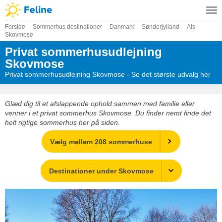
Forside
Sommerhus destinationer
Danmark
Sønderjylland
Als
Skovmose
Privat sommerhusudlejning
Skovmose
Privat sommerhusudlejning Skovmose - Se det største udvalg her
Glæd dig til et afslappende ophold sammen med familie eller
venner i et privat sommerhus Skovmose. Du finder nemt finde det
helt rigtige sommerhus her på siden.
Vælg mellem 208 sommerhuse
Destinationer under Skovmose