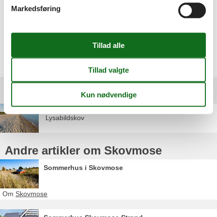
Markedsføring
Ingen problemer. Det bliver ikke sidste gang vi skal leje
feriebolig igennem Jer :-) SUPER SUPER
Vælg mellem 208 sommerhuse
Destinationer under Skovmose
Lysabildskov
Andre artikler om Skovmose
Sommerhus i Skovmose
Om
Skovmose