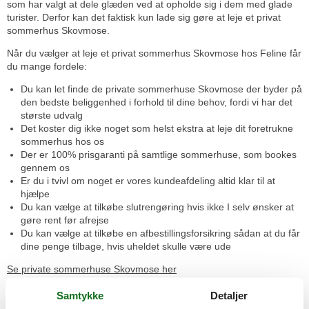
som har valgt at dele glæden ved at opholde sig i dem med glade
turister. Derfor kan det faktisk kun lade sig gøre at leje et privat
sommerhus Skovmose.
Når du vælger at leje et privat sommerhus Skovmose hos Feline får
du mange fordele:
Du kan let finde de private sommerhuse Skovmose der byder på
den bedste beliggenhed i forhold til dine behov, fordi vi har det
største udvalg
Det koster dig ikke noget som helst ekstra at leje dit foretrukne
sommerhus hos os
Der er 100% prisgaranti på samtlige sommerhuse, som bookes
gennem os
Er du i tvivl om noget er vores kundeafdeling altid klar til at
hjælpe
Du kan vælge at tilkøbe slutrengøring hvis ikke I selv ønsker at
gøre rent før afrejse
Du kan vælge at tilkøbe en afbestillingsforsikring sådan at du får
dine penge tilbage, hvis uheldet skulle være ude
Se private sommerhuse Skovmose her
Privat sommerhusudlejning Skovmose - gratis fordele for dig
Samtykke
Detaljer
Disse fordele koster dig ikke så meget som én krone. Der er