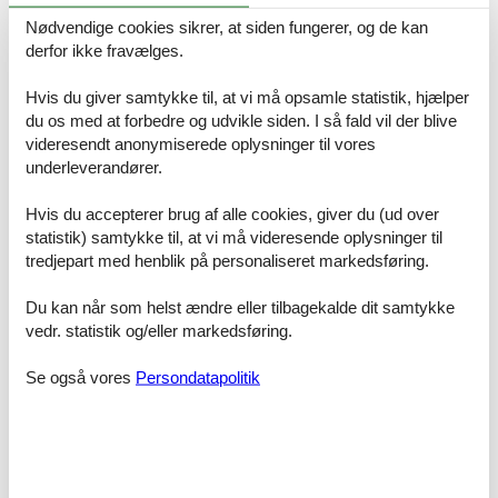
prisgaranti på alle vores sommerhuse, så du får altid markedets
Nødvendige cookies sikrer, at siden fungerer, og de kan
billigste pris på et privat sommerhus Skovmose hos Feline.
derfor ikke fravælges.
Privat sommerhusudlejning Skovmose - Sådan får du de fleste
private sommerhuse Skovmose at vælge mellem
Hvis du giver samtykke til, at vi må opsamle statistik, hjælper
Der er hvert eneste år stor efterspørgsel på private sommerhuse
du os med at forbedre og udvikle siden. I så fald vil der blive
Skovmose, og af den grund handler det om at være så tidligt ude,
videresendt anonymiserede oplysninger til vores
som det kan lade sig gøre.
underleverandører.
Tips til skønne oplevelser
Hvis du accepterer brug af alle cookies, giver du (ud over
statistik) samtykke til, at vi må videresende oplysninger til
tredjepart med henblik på personaliseret markedsføring.
Der er ikke så meget sige... fantastisk sted;-)
Du kan når som helst ændre eller tilbagekalde dit samtykke
vedr. statistik og/eller markedsføring.
God badestrand og roligt område.
Se også vores
Persondatapolitik
Danfoss universe er bestemt et besøg værd.