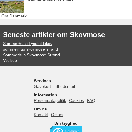
Sommerhuse i Danmark
Om
Danmark
Seneste artikler om Skovmose
Sommerhus i Lysabildskov
sommerhus skovmose strand
Sommerhus Skovmose Strand
Vis liste
Services
Gavekort
Tilbudsmail
Information
Persondatapolitik
Cookies
FAQ
Om os
Kontakt
Om os
Din tryghed