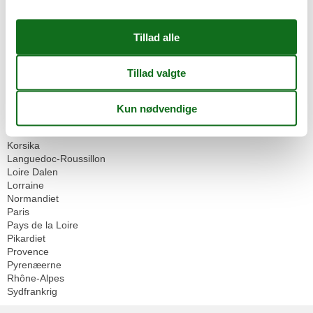
Geografier
Alle
Frankrig
Alsace
Aquitaine
Auvergne
Bourgogne
Bretagne
Den Franske Riviera
Korsika
Languedoc-Roussillon
Loire Dalen
Lorraine
Normandiet
Paris
Pays de la Loire
Pikardiet
Provence
Pyrenæerne
Rhône-Alpes
Sydfrankrig