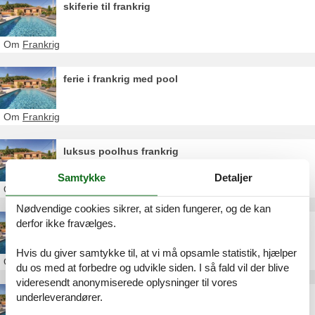
skiferie til frankrig
Om
Frankrig
ferie i frankrig med pool
Om
Frankrig
luksus poolhus frankrig
Samtykke
Detaljer
Om
Frankrig
Nødvendige cookies sikrer, at siden fungerer, og de kan
derfor ikke fravælges.
ferielejlighed frankrig pool
Hvis du giver samtykke til, at vi må opsamle statistik, hjælper
Om
Frankrig
du os med at forbedre og udvikle siden. I så fald vil der blive
videresendt anonymiserede oplysninger til vores
sommerhuse i frankrig med pool
underleverandører.