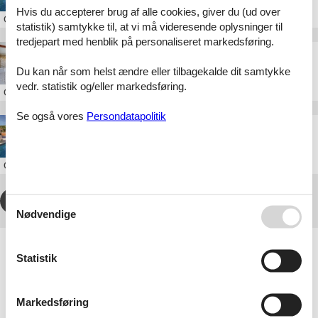
Hvis du accepterer brug af alle cookies, giver du (ud over
Om
Frankrig
statistik) samtykke til, at vi må videresende oplysninger til
tredjepart med henblik på personaliseret markedsføring.
feriebolig frankrig 15 personer
Du kan når som helst ændre eller tilbagekalde dit samtykke
vedr. statistik og/eller markedsføring.
Om
Frankrig
Se også vores
Persondatapolitik
skiferie hytte frankrig
Om
Frankrig
1
2
3
4
...
>
>>
Nødvendige
Artikeltyper
Statistik
Alle
Sommerhus
Attraktion
Inspiration
Markedsføring
Rejseblog