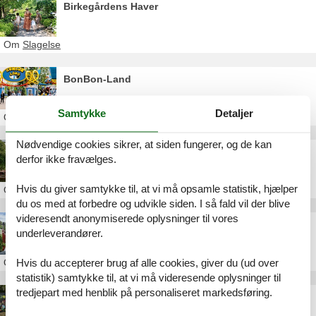
Birkegårdens Haver
Om
Slagelse
BonBon-Land
Samtykke
Detaljer
Om
Sydsjælland
Nødvendige cookies sikrer, at siden fungerer, og de kan
Tivoli A/S
derfor ikke fravælges.
Hvis du giver samtykke til, at vi må opsamle statistik, hjælper
Om
København
du os med at forbedre og udvikle siden. I så fald vil der blive
videresendt anonymiserede oplysninger til vores
Dyrehavsbakken
underleverandører.
Om
Nordsjælland
Hvis du accepterer brug af alle cookies, giver du (ud over
statistik) samtykke til, at vi må videresende oplysninger til
tredjepart med henblik på personaliseret markedsføring.
Willumsens Museum