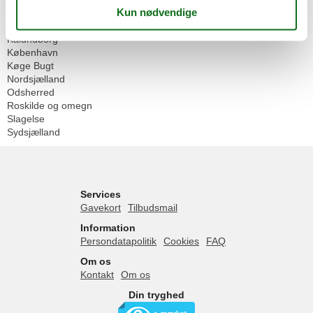
Danmark
Sjælland
Kalundborg
København
Køge Bugt
Nordsjælland
Odsherred
Roskilde og omegn
Slagelse
Sydsjælland
Services
Gavekort
Tilbudsmail
Information
Persondatapolitik
Cookies
FAQ
Om os
Kontakt
Om os
Din tryghed