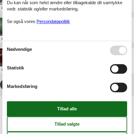
Du kan når som helst ændre eller tilbagekalde dit samtykke
Om
Isefjord
vedr. statistik og/eller markedsføring.
Se også vores
Persondatapolitik
Falkonergården
Om
Nordsjælland
Nødvendige
Odsherreds Trafikmuseum
Statistik
Om
Odsherred
1
2
3
4
>
>>
Markedsføring
Artikeltyper
Alle
Attraktion
Geografier
Alle