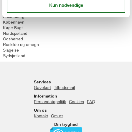
Danmark
Sjælland
Kalundborg
København
Køge Bugt
Nordsjælland
Odsherred
Roskilde og omegn
Slagelse
Sydsjælland
Services
Gavekort
Tilbudsmail
Information
Persondatapolitik
Cookies
FAQ
Om os
Kontakt
Om os
Din tryghed