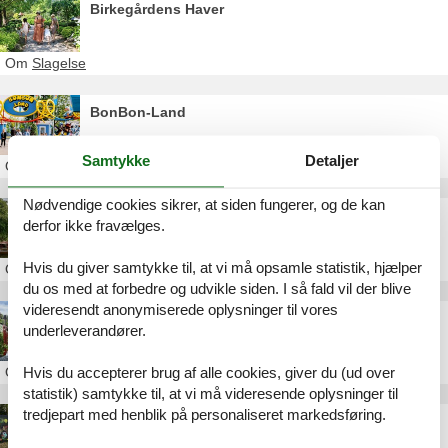
Birkegårdens Haver
Om
Slagelse
BonBon-Land
Samtykke
Detaljer
Om
Sydsjælland
Nødvendige cookies sikrer, at siden fungerer, og de kan
Tivoli A/S
derfor ikke fravælges.
Hvis du giver samtykke til, at vi må opsamle statistik, hjælper
Om
København
du os med at forbedre og udvikle siden. I så fald vil der blive
videresendt anonymiserede oplysninger til vores
Dyrehavsbakken
underleverandører.
Om
Nordsjælland
Hvis du accepterer brug af alle cookies, giver du (ud over
statistik) samtykke til, at vi må videresende oplysninger til
tredjepart med henblik på personaliseret markedsføring.
Willumsens Museum