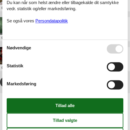
Du kan når som helst ændre eller tilbagekalde dit samtykke
Om
Isefjord
vedr. statistik og/eller markedsføring.
Se også vores
Persondatapolitik
Falkonergården
Om
Nordsjælland
Nødvendige
Odsherreds Trafikmuseum
Statistik
Om
Odsherred
1
2
3
4
>
>>
Markedsføring
Artikeltyper
Alle
Attraktion
Geografier
Alle