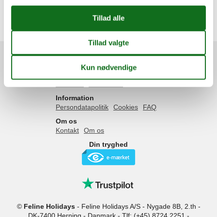
Faaborg
Svendborg
Thurø
Tåsinge
Services
Gavekort
Tilbudsmail
Information
Persondatapolitik
Cookies
FAQ
Om os
Kontakt
Om os
Din tryghed
©
Feline Holidays
-
Feline Holidays A/S
-
Nygade 8B, 2.th -
DK-7400
Herning
-
Danmark -
Tlf:
(+45) 8724 2251
-