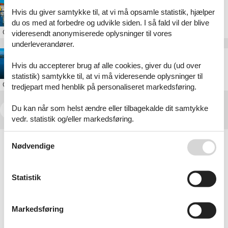
Sommerhus i Svendborg
Hvis du giver samtykke til, at vi må opsamle statistik, hjælper
du os med at forbedre og udvikle siden. I så fald vil der blive
Om
Svendborg
videresendt anonymiserede oplysninger til vores
underleverandører.
Sommerhus på Sydfyn
Hvis du accepterer brug af alle cookies, giver du (ud over
statistik) samtykke til, at vi må videresende oplysninger til
Om
Sydfyn
tredjepart med henblik på personaliseret markedsføring.
Du kan når som helst ændre eller tilbagekalde dit samtykke
<<
<
1
2
3
vedr. statistik og/eller markedsføring.
Artikeltyper
Se også vores
Persondatapolitik
Nødvendige
Alle
Sommerhus
Statistik
Geografier
Alle
Danmark
Markedsføring
Fyn
Sydfyn