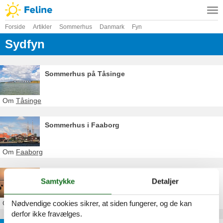
Forside
Artikler
Sommerhus
Danmark
Fyn
Sydfyn
Sommerhus på Tåsinge
Om
Tåsinge
Sommerhus i Faaborg
Om
Faaborg
Sommerhus på Thurø
Samtykke
Detaljer
Nødvendige cookies sikrer, at siden fungerer, og de kan
Om
Thurø
derfor ikke fravælges.