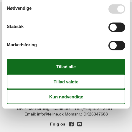
Se også vores
Persondatapolitik
Nødvendige
Services
Statistik
Gavekort
Tilbudsmail
Information
Persondatapolitik
Cookies
FAQ
Markedsføring
Om os
Kontakt
Om os
Din tryghed
©
Feline Holidays
-
Feline Holidays A/S
-
Nygade 8B, 2.th -
DK-7400
Herning
-
Danmark -
Tlf:
(+45) 8724 2251
-
Email:
info@feline.dk
Momsnr.: DK26347688
Følg os