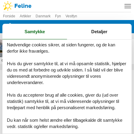
Forside
Artikler
Danmark
Fyn
Vestfyn
Bågø
Samtykke
Detaljer
Sommerhus på Bågø
Nødvendige cookies sikrer, at siden fungerer, og de kan
derfor ikke fravælges.
Om
Bågø
Hvis du giver samtykke til, at vi må opsamle statistik, hjælper
du os med at forbedre og udvikle siden. I så fald vil der blive
Artikeltyper
videresendt anonymiserede oplysninger til vores
underleverandører.
Alle
Sommerhus
Hvis du accepterer brug af alle cookies, giver du (ud over
Geografier
statistik) samtykke til, at vi må videresende oplysninger til
tredjepart med henblik på personaliseret markedsføring.
Alle
Danmark
Fyn
Du kan når som helst ændre eller tilbagekalde dit samtykke
Vestfyn
vedr. statistik og/eller markedsføring.
Bågø