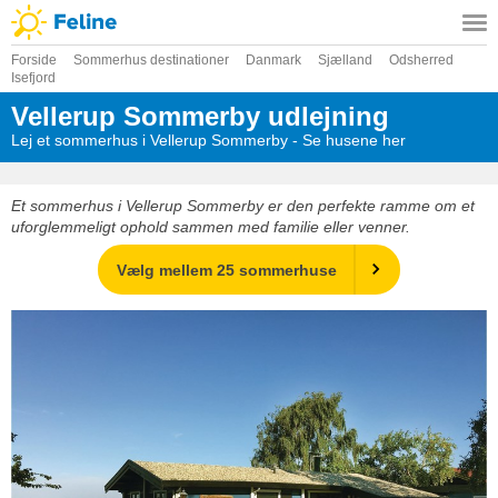
Forside
Sommerhus destinationer
Danmark
Sjælland
Odsherred
Isefjord
Vellerup Sommerby udlejning
Lej et sommerhus i Vellerup Sommerby - Se husene her
Et sommerhus i Vellerup Sommerby er den perfekte ramme om et
uforglemmeligt ophold sammen med familie eller venner.
Vælg mellem 25 sommerhuse