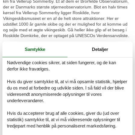
km fra Vellerup Sommerby. Et af dem er Brorfelde Observatorium,
der er Danmarks største stjerneobservatorium. Blot en halv times
kørsel fra Vellerup Sommerby ligger Roskilde, hvor
Vikingeskibsmuseet er en af de helt store attraktioner. Her er
udstillet 1000 år gamle skibe og der er mulighed for at komme ud
og sejle med et ægte vikingeskib. Gå heller ikke glip af et besøg i
Roskilde Domkirke, der er optaget på UNESCOs Verdensarvsliste.
Lej dit sommerhus i Vellerup Sommerby her!
Samtykke
Detaljer
Hos os finder du når som helst et stort udvalg, og derfor kan du
enkelt og sikkert finde dit sommerhus i Vellerup Sommerby her.
Nødvendige cookies sikrer, at siden fungerer, og de kan
Dag ud og dag ind, hele året rundt. Derfor kan du på kort tid danne
dig et overblik over alle mulighederne, og nemt finde frem til det
derfor ikke fravælges.
helt rigtige sommerhus i Vellerup Sommerby. Disse fordele er 100
% gratis for dig. Der er prisgaranti på alle sommerhuse, som
Hvis du giver samtykke til, at vi må opsamle statistik, hjælper
udlejes gennem os, så du får altid markedets laveste pris på et
du os med at forbedre og udvikle siden. I så fald vil der blive
sommerhus i Vellerup Sommerby hos os.
videresendt anonymiserede oplysninger til vores
underleverandører.
På denne måde får du det højeste antal af sommerhuse at
vælge imellem
Der er hvert år stor efterspørgsel efter sommerhuse, og derfor
Hvis du accepterer brug af alle cookies, giver du (ud over
handler det om at være så tidligt ude, som det kan lade sig gøre.
statistik) samtykke til, at vi må videresende oplysninger til
tredjepart med henblik på personaliseret markedsføring.
Prisgaranti og kundeservice
Når du vælger at leje et sommerhus i Vellerup Sommerby hos