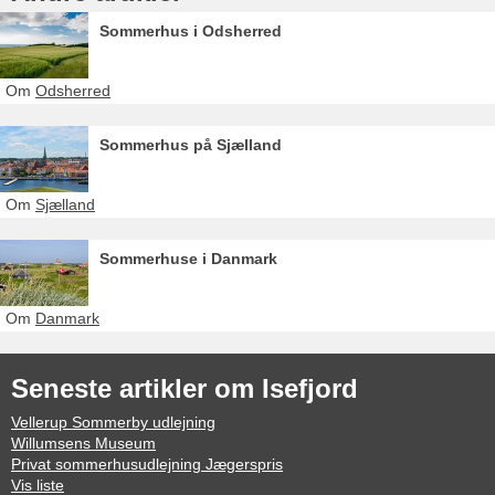
Sommerhus i Odsherred
Om
Odsherred
Sommerhus på Sjælland
Om
Sjælland
Sommerhuse i Danmark
Om
Danmark
Seneste artikler om Isefjord
Vellerup Sommerby udlejning
Willumsens Museum
Privat sommerhusudlejning Jægerspris
Vis liste