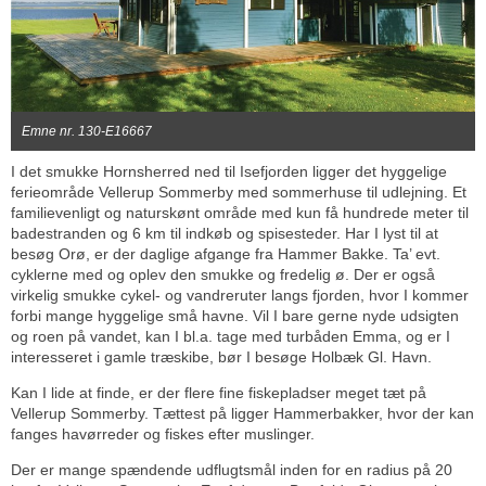
Emne nr. 130-E16667
I det smukke Hornsherred ned til Isefjorden ligger det hyggelige
ferieområde Vellerup Sommerby med sommerhuse til udlejning. Et
familievenligt og naturskønt område med kun få hundrede meter til
badestranden og 6 km til indkøb og spisesteder. Har I lyst til at
besøg Orø, er der daglige afgange fra Hammer Bakke. Ta’ evt.
cyklerne med og oplev den smukke og fredelig ø. Der er også
virkelig smukke cykel- og vandreruter langs fjorden, hvor I kommer
forbi mange hyggelige små havne. Vil I bare gerne nyde udsigten
og roen på vandet, kan I bl.a. tage med turbåden Emma, og er I
interesseret i gamle træskibe, bør I besøge Holbæk Gl. Havn.
Kan I lide at finde, er der flere fine fiskepladser meget tæt på
Vellerup Sommerby. Tættest på ligger Hammerbakker, hvor der kan
fanges havørreder og fiskes efter muslinger.
Der er mange spændende udflugtsmål inden for en radius på 20