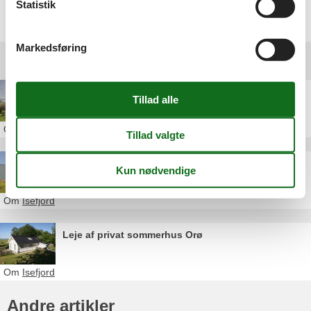
Statistik
Vælg mellem 25 sommerhuse
Markedsføring
Andre artikler om Isefjord
Sommerhus ved Isefjord
Om
Isefjord
Privat sommerhusudlejning Jægerspris
Om
Isefjord
Leje af privat sommerhus Orø
Om
Isefjord
Andre artikler