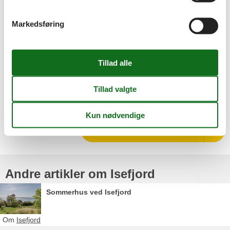
Markedsføring
©J.F.Willumsens Museum
Vælg mellem 101 sommerhuse
Andre artikler om Isefjord
Sommerhus ved Isefjord
Om
Isefjord