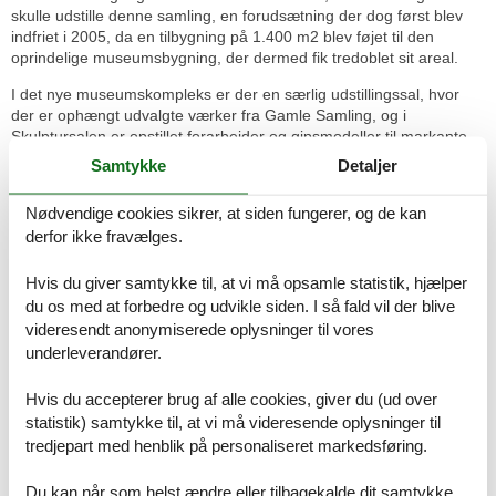
skulle udstille denne samling, en forudsætning der dog først blev
indfriet i 2005, da en tilbygning på 1.400 m2 blev føjet til den
oprindelige museumsbygning, der dermed fik tredoblet sit areal.
I det nye museumskompleks er der en særlig udstillingssal, hvor
der er ophængt udvalgte værker fra Gamle Samling, og i
Skulptursalen er opstillet forarbejder og gipsmodeller til markante
skulpturer. I Reliefsalen er opsat gipsmodellen til marmorrelieffet
Samtykke
Detaljer
Det Store Relief, der af Kulturministeriet blev kanoniseret i 2006.
Nødvendige cookies sikrer, at siden fungerer, og de kan
Som det første danske kunstmuseum introducerede Willumsens
derfor ikke fravælges.
Museum allerede i 1970'erne aktiviteter og udstillinger for børn, og
med juniormuseet har børnene fået deres eget museumsrum, hvor
de bl.a. kan arbejde med farvelære, ligesom der er et stort antal
Hvis du giver samtykke til, at vi må opsamle statistik, hjælper
opgaver til forskellige alderstrin. Børnene kan enten løse
du os med at forbedre og udvikle siden. I så fald vil der blive
opgaverne på museet, i skolen eller hjemme, eller de kan
videresendt anonymiserede oplysninger til vores
individuelt eller i smågrupper.
underleverandører.
J.F. Willumsen debuterede som maler på forårsudstillingen på
Hvis du accepterer brug af alle cookies, giver du (ud over
Charlottenborg i 1884. Han forlod Kunstakademiet i 1885 og
afsluttede sin uddannelse som maler på Kunstnernes Studieskole.
statistik) samtykke til, at vi må videresende oplysninger til
Seks år senere og på initiativ af J.F. Willumsen og andre af tidens
tredjepart med henblik på personaliseret markedsføring.
fremtrædende kunstnere og i protest mod Charlottenborgs censur
åbnede Den Frie Udstillingsbygning i København, som J.F.
Du kan når som helst ændre eller tilbagekalde dit samtykke