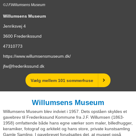
©J.F.Willumsens Museum
Willumsens Museum
Jenriksvej 4
3600
Frederikssund
47310773
https://www.willumsensmuseum.dk/
jfw@frederikssund.dk
Vælg mellem 101 sommerhuse
Willumsens Museum
Willumsens Museum blev indviet i 1957. Dets opståen skyldes et
gavebrev til Frederikssund Kommune fra J.F. Willumsen (1863-
1958) omfattende både hans egne værker som maler, billedhugger,
keramiker, fotograf og arkitekt og hans store, private kunstsamling
Gamle Samling. I gavebrevet forudsattes det, at museet også