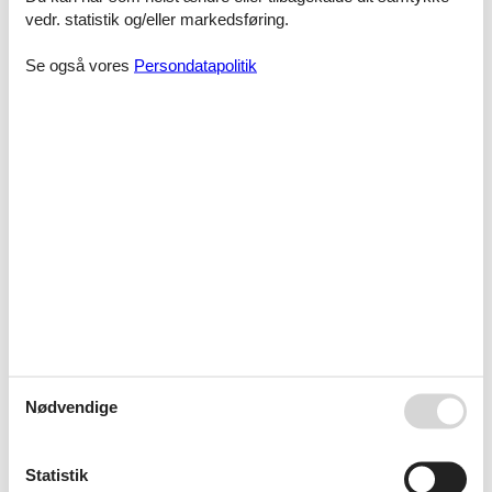
Willumsen var arkitekten til. Stilmæssigt bevæger J.F. Willumsen sig
vedr. statistik og/eller markedsføring.
inden for naturalisme, symbolisme og ekspressionisme, men må
med sine stærke og udtryksfulde farver siges at have sin helt egen
Se også vores
Persondatapolitik
stil.
Museet har en lang tradition for særudstillinger, hvor nutidige
kunstnere inviteres til at gå i dialog med Willumsen. Se mere på
museets hjemmeside
www.jfwillumsensmuseum.dk/
Nødvendige
Statistik