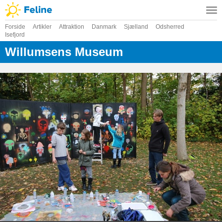
Forside
Artikler
Attraktion
Danmark
Sjælland
Odsherred
Isefjord
Willumsens Museum