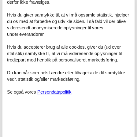
derfor ikke fravælges.
Sejltur i ø-havet.
Hvis du giver samtykke til, at vi må opsamle statistik, hjælper
du os med at forbedre og udvikle siden. I så fald vil der blive
videresendt anonymiserede oplysninger til vores
fantastisk sted
underleverandører.
Prisgaranti og kundeservice
Hvis du accepterer brug af alle cookies, giver du (ud over
Uanset hvilket sommerhus til leje Fyn privat du beslutter dig for, er
statistik) samtykke til, at vi må videresende oplysninger til
du naturligvis dækket af Felines prisgaranti. Vi står inde for at der
tredjepart med henblik på personaliseret markedsføring.
ikke er ét eneste af de andre udlejningsbureauer, som udlejer dit
foretrukne sommerhus til leje Fyn privat til en pris, som er lavere
end vores.
Du kan når som helst ændre eller tilbagekalde dit samtykke
vedr. statistik og/eller markedsføring.
Hvis der en sjælden gang sker en fejl i vores overvågning af
priserne hos de andre udlejningsbureauer, godtgør vi dig hele
Se også vores
Persondatapolitik
prisforskellen. Summen bliver overført direkte til din konto.
Skulle du sidde tilbage med spørgsmål eller specielle ønsker i
forbindelse med din søgning efter et sommerhus til leje Fyn privat,
så kontakt os endelig. Send en mail til info@feline.dk eller ring på
8724 2251.
Kundevurderinger af Feline Holidays