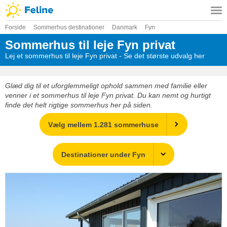
Forside
Sommerhus destinationer
Danmark
Fyn
Sommerhus til leje Fyn privat
Lej et sommerhus til leje Fyn privat - Se det største udvalg her
Glæd dig til et uforglemmeligt ophold sammen med familie eller
venner i et sommerhus til leje Fyn privat. Du kan nemt og hurtigt
finde det helt rigtige sommerhus her på siden.
Vælg mellem 1.281 sommerhuse
Destinationer under Fyn