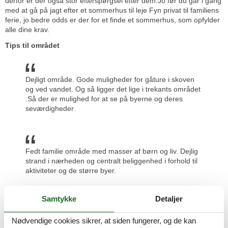
derfor er der også stor efterspørgsel efter dem.Jo før du går i gang
med at gå på jagt efter et sommerhus til leje Fyn privat til familiens
ferie, jo bedre odds er der for et finde et sommerhus, som opfylder
alle dine krav.
Tips til området
Dejligt område. Gode muligheder for gåture i skoven
og ved vandet. Og så ligger det lige i trekants området
.Så der er mulighed for at se på byerne og deres
seværdigheder
Fedt familie område med masser af børn og liv. Dejlig
strand i nærheden og centralt beliggenhed i forhold til
aktiviteter og de større byer.
Samtykke
Detaljer
Der er en skøn natur omkring slottet. Velegnet til gå-og
Nødvendige cookies sikrer, at siden fungerer, og de kan
løbeture. Mange dejlige steder at besøge i omegnene.