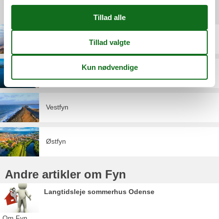
Destinationer under Fyn
Nordfyn
Sydfyn
Vestfyn
Østfyn
Andre artikler om Fyn
Langtidsleje sommerhus Odense
Om
Fyn