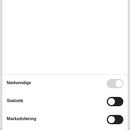
Meget tilfredse ;-) Har gennem flere år lejet
sommerhuse og ferielejligheder gennem Feline og vi
er meget, meget tilfredse. Det er nemt at booke og
man får hurtigt svar og bekræftelse. Vi har en enkelt
gang pga. sygdom, været nødt til at afbestille og det
var uden problemer. God og overskuelig hjemmeside.
Vi har fundet og booket sommerhuset via Internettet,
og er gået helt perfekt.
Nødvendige
Nem og overskuelig booking.
Statistik
Vælg mellem 1.281 sommerhuse
Markedsføring