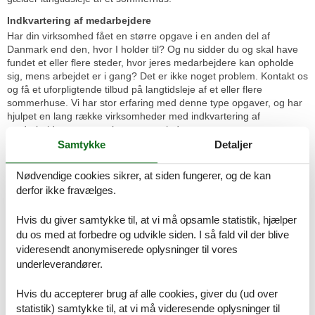
Indkvartering af medarbejdere
Har din virksomhed fået en større opgave i en anden del af
Danmark end den, hvor I holder til? Og nu sidder du og skal have
fundet et eller flere steder, hvor jeres medarbejdere kan opholde
sig, mens arbejdet er i gang? Det er ikke noget problem. Kontakt os
og få et uforpligtende tilbud på langtidsleje af et eller flere
sommerhuse. Vi har stor erfaring med denne type opgaver, og har
hjulpet en lang række virksomheder med indkvartering af
medarbejdere gennem længere perioder.
Samtykke
Detaljer
Forsikringsskader
Har uheldet været ude i form af brand, vandskade, svampeangreb
Nødvendige cookies sikrer, at siden fungerer, og de kan
eller skadedyr, så du ikke kan bo i dit hus, mens skaderne bliver
derfor ikke fravælges.
repareret? Er du ansat i et forsikringsselskab og har behov for at
finde et sted, hvor en skadesramt kunde kan genhuses i en
Hvis du giver samtykke til, at vi må opsamle statistik, hjælper
længere periode? Vi har mange års erfaring med at løse denne
type sager, hvor der er behov for genhusning i den periode, det
du os med at forbedre og udvikle siden. I så fald vil der blive
tager at reparere skaderne.
videresendt anonymiserede oplysninger til vores
underleverandører.
Ombygning og renovering
Skal du i gang med en større ombygning eller et renoveringsprojekt
Hvis du accepterer brug af alle cookies, giver du (ud over
der bevirker, at du i flere uger ikke kan opholde dig i dit hus?
statistik) samtykke til, at vi må videresende oplysninger til
Uanset hvor i Danmark du bor vil du altid kunne finde et