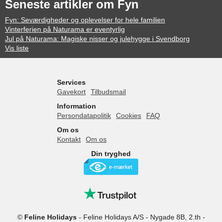
Seneste artikler om Fyn
Fyn: Seværdigheder og oplevelser for hele familien
Vinterferien på Naturama er eventyrlig
Jul på Naturama: Magiske nisser og julehygge i Svendborg
Vis liste
Services
Gavekort
Tilbudsmail
Information
Persondatapolitik
Cookies
FAQ
Om os
Kontakt
Om os
Din tryghed
©
Feline Holidays
-
Feline Holidays A/S
-
Nygade 8B, 2.th -