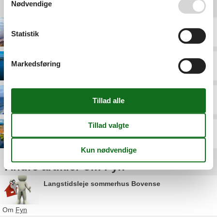
Nødvendige
Destinationer under Fyn
Nordfyn
Statistik
Markedsføring
Sydfyn
Vestfyn
Østfyn
Andre artikler om Fyn
Langstidsleje sommerhus Bovense
Om
Fyn