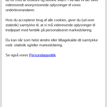
søgning efter et sommerhus Liseleje Strand, er du meget
videresendt anonymiserede oplysninger til vores
velkommen til at kontakte os. Send en mail til info@feline.dk eller
underleverandører.
ring på 8724 2251.
Kundevurderinger af Feline Holidays
Hvis du accepterer brug af alle cookies, giver du (ud over
statistik) samtykke til, at vi må videresende oplysninger til
tredjepart med henblik på personaliseret markedsføring.
Fantastisk betjening. Vi har igen lejet et sommerhus
Du kan når som helst ændre eller tilbagekalde dit samtykke
hos Feline. Vi skal afsted til påske. Har allerede lejet
sommerhus igen til juli. Vi har igen oplevet en
vedr. statistik og/eller markedsføring.
fantastisk betjening, hvor servicen har været i top.
Derfor er det ikke sidste gang vi lejer sommerhus
Se også vores
Persondatapolitik
igennem Feline.
Gnidningsløst - Herligt.
Super nemt at bruge. Jeg vil gerne anbefale andre at
bruge Feline.