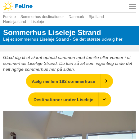
Forside
Sommerhus destinationer
Danmark
Sjælland
Nordsjælland
Liseleje
Sommerhus Liseleje Strand
Lej et sommerhus Liseleje Strand - Se det største udvalg her
Glæd dig til et skønt ophold sammen med familie eller venner i et
sommerhus Liseleje Strand. Du kan så let som ingenting finde det
helt rigtige sommerhus her på siden.
Vælg mellem 182 sommerhuse
Destinationer under Liseleje