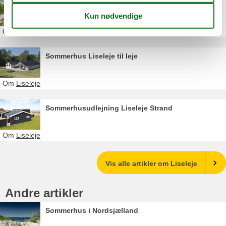
Sommerhus Liseleje privat udlejning
Om
Liseleje
Sommerhus Liseleje til leje
Om
Liseleje
Sommerhusudlejning Liseleje Strand
Om
Liseleje
Vis alle artikler om Liseleje
Andre artikler
Sommerhus i Nordsjælland