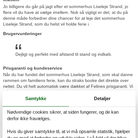
Jo tidligere du går på jagt efter et sommerhus Liseleje Strand, jo
flere vil du have at vælge imellem. Nok så vigtigt er det, at du på
denne måde forbedrer dine chancer for at leje det sommerhus
Liseleje Strand, som du helst vil holde ferie i.
Brugervurderinger
Dejligt og perfekt med afstand til stand og indkøb.
Prisgaranti og kundeservice
Når du har fundet det sommerhus Liseleje Strand, som skal danne
rammen om familiens ferie, kan du straks booke det direkte over
nettet. Du vil helt automatisk være dækket af Felines prisgaranti. Vi
står inde for at der ikke er ét eneste af de andre
udlejningsbureauer, som udlejer dit foretrukne sommerhus Liseleje
Samtykke
Detaljer
Strand til en pris, som er billigere end vores.
Nødvendige cookies sikrer, at siden fungerer, og de kan
Hvis der en sjælden gang sker en smutter i vores overvågning af
derfor ikke fravælges.
konkurrenternes pris, refunderer vi dig hele differencen i prisen.
Beløbet bliver overført direkte til din konto.
Hvis du giver samtykke til, at vi må opsamle statistik, hjælper
Hvis du har spørgsmål eller særlige ønsker i forbindelse med din
du os med at forbedre og udvikle siden. I så fald vil der blive