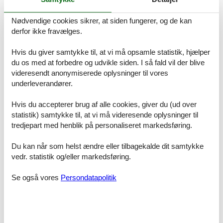
Nødvendige cookies sikrer, at siden fungerer, og de kan
derfor ikke fravælges.
Kyststien bød på gode travemuligheder. Turen, der
udgik fra Juelsminde, bød på de største
Hvis du giver samtykke til, at vi må opsamle statistik, hjælper
naturoplevelser.
du os med at forbedre og udvikle siden. I så fald vil der blive
videresendt anonymiserede oplysninger til vores
Prisgaranti og kundeservice
underleverandører.
Når du vælger at leje et sommerhus Juelsminde uge 29 hos Feline,
vil du naturligvis være dækket af vores prisgaranti. Vi står inde for
Hvis du accepterer brug af alle cookies, giver du (ud over
at der ikke er ét eneste af de andre udlejningsbureauer, som
udlejer dit foretrukne sommerhus Juelsminde uge 29 til en pris,
statistik) samtykke til, at vi må videresende oplysninger til
som er lavere end vores.
tredjepart med henblik på personaliseret markedsføring.
Hvis der en sjælden gang sker en smutter i vores kontrol af
Du kan når som helst ændre eller tilbagekalde dit samtykke
priserne hos de andre udlejningsbureauer, udbetaler vi dig hele
vedr. statistik og/eller markedsføring.
forskellen i prisen. Summen bliver overført direkte til din konto.
Skulle du sidde tilbage med spørgsmål eller specielle ønsker i
Se også vores
Persondatapolitik
forbindelse med din søgning efter et sommerhus Juelsminde uge
29, så kontakt os endelig. Send en mail til info@feline.dk eller ring
på 8724 2251.
Kundevurderinger af Feline Holidays