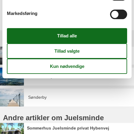
Markedsføring
Vælg mellem 162 sommerhuse
Destinationer under Juelsminde
As Vig
Pøt Strandby
Sønderby
Andre artikler om Juelsminde
Sommerhus Juelsminde privat Hybenvej