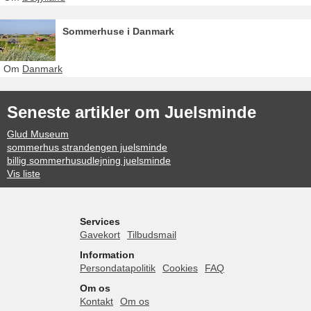
Sommerhuse i Danmark
Om
Danmark
Seneste artikler om Juelsminde
Glud Museum
sommerhus strandengen juelsminde
billig sommerhusudlejning juelsminde
Vis liste
Services
Gavekort
Tilbudsmail
Information
Persondatapolitik
Cookies
FAQ
Om os
Kontakt
Om os