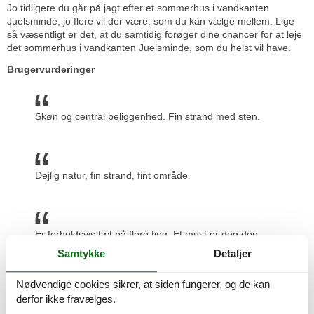
Jo tidligere du går på jagt efter et sommerhus i vandkanten
Juelsminde, jo flere vil der være, som du kan vælge mellem. Lige
så væsentligt er det, at du samtidig forøger dine chancer for at leje
det sommerhus i vandkanten Juelsminde, som du helst vil have.
Brugervurderinger
Skøn og central beliggenhed. Fin strand med sten.
Dejlig natur, fin strand, fint område
Er forholdsvis tæt på flere ting. Et must er dog den
lette adgang til vandet og til havnen, der formentlig
Samtykke
Detaljer
syder af liv i varmere perioder
Nødvendige cookies sikrer, at siden fungerer, og de kan
Prisgaranti og kundeservice
derfor ikke fravælges.
Uanset hvilket sommerhus i vandkanten Juelsminde du beslutter