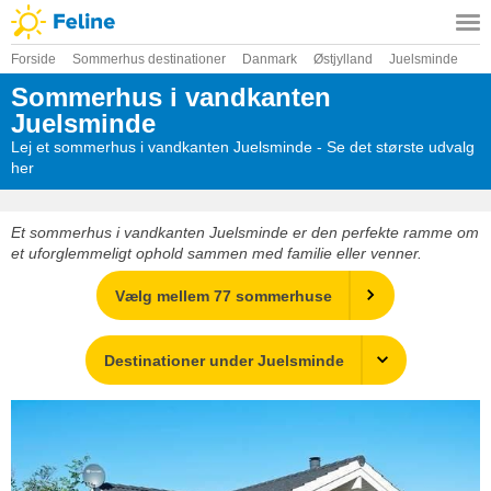
Forside
Sommerhus destinationer
Danmark
Østjylland
Juelsminde
Sommerhus i vandkanten
Juelsminde
Lej et sommerhus i vandkanten Juelsminde - Se det største udvalg
her
Et sommerhus i vandkanten Juelsminde er den perfekte ramme om
et uforglemmeligt ophold sammen med familie eller venner.
Vælg mellem 77 sommerhuse
Destinationer under Juelsminde