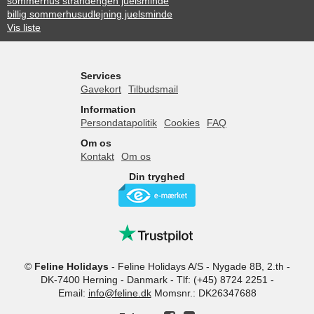
sommerhus strandengen juelsminde
billig sommerhusudlejning juelsminde
Vis liste
Services
Gavekort
Tilbudsmail
Information
Persondatapolitik
Cookies
FAQ
Om os
Kontakt
Om os
Din tryghed
©
Feline Holidays
-
Feline Holidays A/S
-
Nygade 8B, 2.th -
DK-7400
Herning
-
Danmark -
Tlf:
(+45) 8724 2251
-
Email:
info@feline.dk
Momsnr.: DK26347688