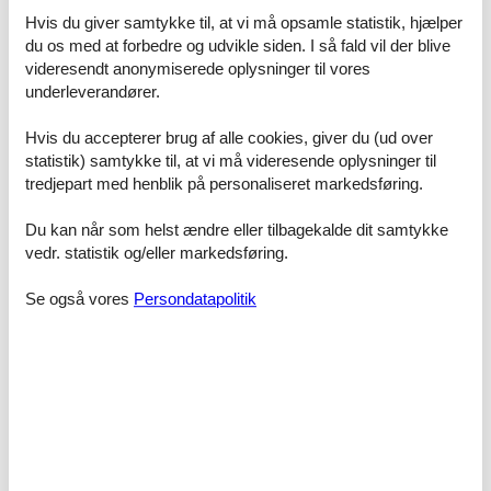
dig for, er du naturligvis dækket af Felines prisgaranti. Det betyder
Hvis du giver samtykke til, at vi må opsamle statistik, hjælper
ganske enkelt at vi står inde for, at der ikke er én eneste af vores
du os med at forbedre og udvikle siden. I så fald vil der blive
konkurrenter, som udlejer dit foretrukne sommerhus i vandkanten
videresendt anonymiserede oplysninger til vores
Juelsminde til en pris, som er billigere end den, du finder hos os.
underleverandører.
Skulle der en sjælden gang opstå en smutter i vores priskontrol,
udbetaler vi dig hele differencen. Beløbet bliver overført direkte til
Hvis du accepterer brug af alle cookies, giver du (ud over
din konto.
statistik) samtykke til, at vi må videresende oplysninger til
tredjepart med henblik på personaliseret markedsføring.
Hvis du har spørgsmål eller særlige ønsker i forbindelse med din
søgning efter et sommerhus i vandkanten Juelsminde, er du meget
Du kan når som helst ændre eller tilbagekalde dit samtykke
velkommen til at kontakte os. Send en mail til info@feline.dk eller
ring på 8724 2251.
vedr. statistik og/eller markedsføring.
Kundevurderinger af Feline Holidays
Se også vores
Persondatapolitik
Kun rosende ord til bookingforløbet :)
Skulle ankomme senere end aftalt og fik en opringning
, hvor alt blev forklaret og ingen problemer. Tak for