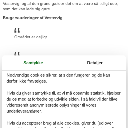
Vestervig, og af den grund gælder det om at være så tidligt ude,
som det kan lade sig gøre.
Brugervurderinger af Vestervig
Området er dejligt.
Selv om vi havde regn hver eneste dag, så er det et
Samtykke
Detaljer
skønt naturområde.
Nødvendige cookies sikrer, at siden fungerer, og de kan
derfor ikke fravælges.
Mange muligheder for at gå nogle gode ture. Specielt
Hvis du giver samtykke til, at vi må opsamle statistik, hjælper
med hunde.
du os med at forbedre og udvikle siden. I så fald vil der blive
videresendt anonymiserede oplysninger til vores
underleverandører.
Et dejligt og roligt område.
Hvis du accepterer brug af alle cookies, giver du (ud over