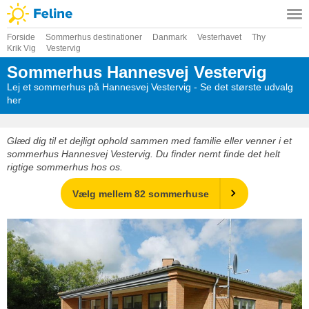
Forside
Sommerhus destinationer
Danmark
Vesterhavet
Thy
Krik Vig
Vestervig
Sommerhus Hannesvej Vestervig
Lej et sommerhus på Hannesvej Vestervig - Se det største udvalg
her
Glæd dig til et dejligt ophold sammen med familie eller venner i et
sommerhus Hannesvej Vestervig. Du finder nemt finde det helt
rigtige sommerhus hos os.
Vælg mellem 82 sommerhuse