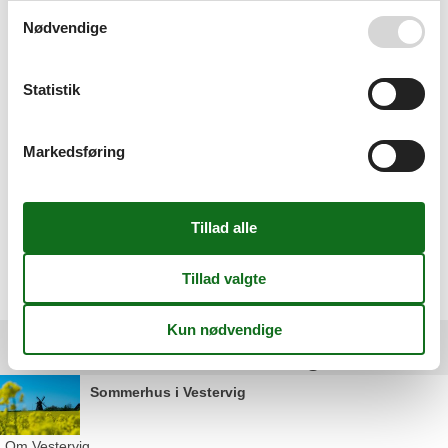
overskuelig at navigere igennem. Og der er rigtig
mange gode tilbud. Absolut min favorit hjemmeside når
Nødvendige
ferien skal bestilles. Jeg vil klart anbefale det til andre.
Statistik
Nem hjemmeside og hurtig svar/service.
Markedsføring
Perfekt og uden problemer. Hurtige svar på mailen.
Vælg mellem 82 sommerhuse
Andre artikler om Vestervig
Sommerhus i Vestervig
Om
Vestervig