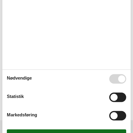
Vi har fundet og booket sommerhuset via Internettet,
og er gået helt perfekt.
Rigtig nemt. Ankomst og afrejse dato vælges og
udførlig beskrivelse af betaling.
Nemt overskueligt website, hurtig og venlig betjening
af service medarbejder. Vil helt klart komme tilbage her
Nødvendige
og se efter andre ferie, glæder os til en dejlig
bade/hygge ferie.
Statistik
Vælg mellem 17 sommerhuse
Markedsføring
Destinationer under Fyn