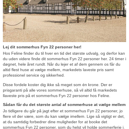
Lej dit sommerhus Fyn 22 personer her!
Hos Feline finder du til hver en tid det største udvalg, og derfor kan
du uden videre finde dit sommerhus Fyn 22 personer her. 24 timer i
døgnet, hele året rundt. Når du lejer et af dem gennem os får du
altid flest huse at vælge mellem, markedets laveste pris samt
professionel service og sikkerhed.
Disse fordele koster dig ikke så meget som én krone. Der er
prisgaranti på alle vores sommerhuse, så vil altid få markedets
llaveste pris på et sommerhus Fyn 22 personer hos Feline.
Sådan får du det største antal af sommerhuse at vælge mellem
Jo tidligere du går på jagt efter et sommerhus Fyn 22 personer, jo
flere vil der være, som du kan vælge imellem. Lige så vigtigt er det,
at du samtidig forbedrer dine muligheder for at booke det
sommerhus Fyn 22 personer, som du helst vil holde sommerferie i.