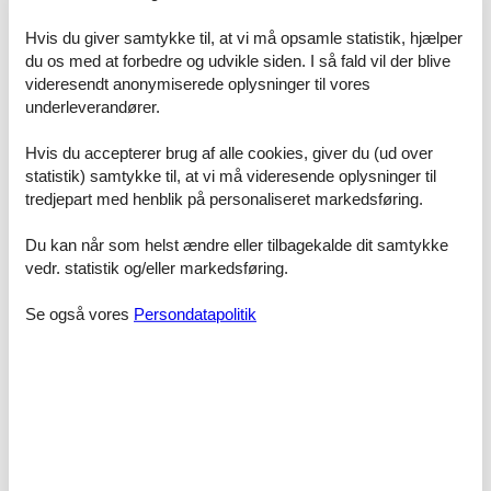
Alle huse der udlejes gennem os er dækket af vores prisgaranti.
Det betyder simpelthen at vi lover dig, at der ikke er én eneste af
Hvis du giver samtykke til, at vi må opsamle statistik, hjælper
vores konkurrenter, som udlejer dit foretrukne sommerhus Fyn 22
du os med at forbedre og udvikle siden. I så fald vil der blive
personer til en pris, som er lavere end den, du finder hos os.
videresendt anonymiserede oplysninger til vores
Hvis der en sjælden gang sker en smutter i vores priskontrol,
underleverandører.
godtgør vi dig hele differencen. Beløbet vil blive indsat ganske
enkelt på din konto.
Hvis du accepterer brug af alle cookies, giver du (ud over
statistik) samtykke til, at vi må videresende oplysninger til
Hvis du har spørgsmål eller specielle ønsker i forbindelse med din
tredjepart med henblik på personaliseret markedsføring.
søgning efter et sommerhus Fyn 22 personer, er du meget
velkommen til at kontakte os. Send en mail til info@feline.dk eller
ring på 8724 2251.
Du kan når som helst ændre eller tilbagekalde dit samtykke
vedr. statistik og/eller markedsføring.
Kundevurderinger af Feline Holidays
Se også vores
Persondatapolitik
Super nemt - overskuelig hjemmeside. Har lige bestilt
sommerhus på Langeland. Modtog endelig
bekræftelse efter 10 min - super. Hjemmeside er
meget brugervenlig og overskuelig med gode
søgefunktioner. Vil helt bestemt bruge Feline igen.